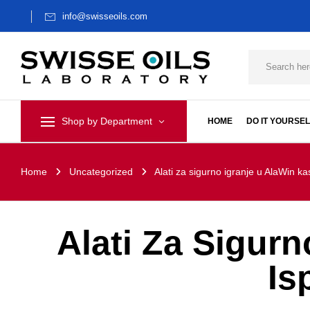
info@swisseoils.com
Shop by Department
HOME
DO IT YOURSEL
Home
Uncategorized
Alati za sigurno igranje u AlaWin kas
Alati Za Sigur
Is