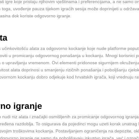
abrati igre koje pristaju njihovim vještinama i preferencijama, a ne sam
im toga, uvođenje pauza tijekom igraćih sesija može doprinijeti u održav
Casina dok koriste odgovorno igranje.
ta
 učinkovitošću alata za odgovorno kockanje koje nude platforme poput 
nkoviti u promicanju odgovornog ponašanja u kockanju. Mnogi korisnici p
ja o upravljanju vremenom. Ovi elementi pridonose sigurnijem okruženj
tost alata doprinosi u smanjenju rizičnih ponašanja i poboljšanju cjelok
ovornom kockanju dobro odjekuje kod hrvatskih igrača, koji vrednuju ra
rno igranje
o nudi niz alata i značajki osmišljenih za promicanje odgovornog igranj
eđena razdoblja. To osigurava da pojedinci mogu uzeti korak unatrag k
 svojim troškovima kockanja. Postavljanjem ograničenja na depozite, okl
a odgovorno igranje ne samo da poboljšavaju iskustvo igrača, već i ozna