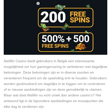
AlaWin Casino biedt gebruikers in België een interessante
mogelijkheid om hun gamingervaring te verbeteren met dagelijkse
beloningen. Deze beloningen zijn er in diverse soorten en
veranderen frequent om de opwinding erin te houden. Gebruikers
worden gestimuleerd om dagelijks in te loggen om te controleren
of er nieuwe aanbiedingen zijn en deze gemakkelijk te claimen.
Maar wat doet AlaWin nu echt uniek dan andere casino’s? Het
antwoord ligt in de bijzondere aanbiedingen en trouwpunten die
elke dag te verdienen zijn.