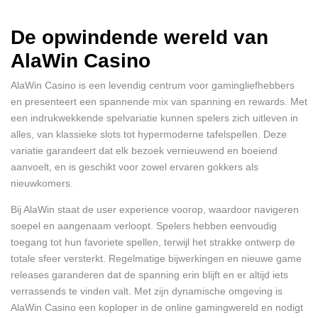
De opwindende wereld van
AlaWin Casino
AlaWin Casino is een levendig centrum voor gamingliefhebbers
en presenteert een spannende mix van spanning en rewards. Met
een indrukwekkende spelvariatie kunnen spelers zich uitleven in
alles, van klassieke slots tot hypermoderne tafelspellen. Deze
variatie garandeert dat elk bezoek vernieuwend en boeiend
aanvoelt, en is geschikt voor zowel ervaren gokkers als
nieuwkomers.
Bij AlaWin staat de user experience voorop, waardoor navigeren
soepel en aangenaam verloopt. Spelers hebben eenvoudig
toegang tot hun favoriete spellen, terwijl het strakke ontwerp de
totale sfeer versterkt. Regelmatige bijwerkingen en nieuwe game
releases garanderen dat de spanning erin blijft en er altijd iets
verrassends te vinden valt. Met zijn dynamische omgeving is
AlaWin Casino een koploper in de online gamingwereld en nodigt