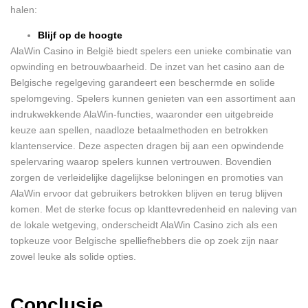
halen:
Blijf op de hoogte
AlaWin Casino in België biedt spelers een unieke combinatie van
opwinding en betrouwbaarheid. De inzet van het casino aan de
Belgische regelgeving garandeert een beschermde en solide
spelomgeving. Spelers kunnen genieten van een assortiment aan
indrukwekkende AlaWin-functies, waaronder een uitgebreide
keuze aan spellen, naadloze betaalmethoden en betrokken
klantenservice. Deze aspecten dragen bij aan een opwindende
spelervaring waarop spelers kunnen vertrouwen. Bovendien
zorgen de verleidelijke dagelijkse beloningen en promoties van
AlaWin ervoor dat gebruikers betrokken blijven en terug blijven
komen. Met de sterke focus op klanttevredenheid en naleving van
de lokale wetgeving, onderscheidt AlaWin Casino zich als een
topkeuze voor Belgische spelliefhebbers die op zoek zijn naar
zowel leuke als solide opties.
Conclusie