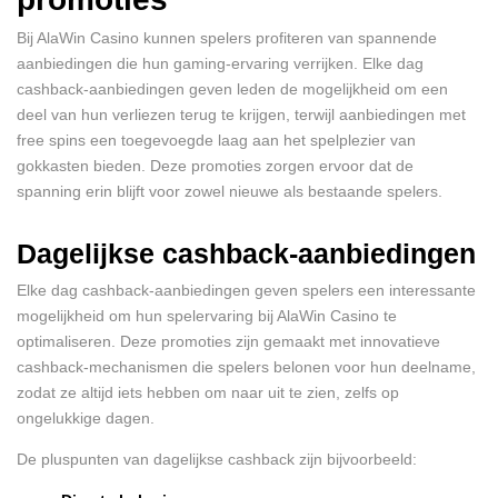
Bij AlaWin Casino kunnen spelers profiteren van spannende
aanbiedingen die hun gaming-ervaring verrijken. Elke dag
cashback-aanbiedingen geven leden de mogelijkheid om een
deel van hun verliezen terug te krijgen, terwijl aanbiedingen met
free spins een toegevoegde laag aan het spelplezier van
gokkasten bieden. Deze promoties zorgen ervoor dat de
spanning erin blijft voor zowel nieuwe als bestaande spelers.
Dagelijkse cashback-aanbiedingen
Elke dag cashback-aanbiedingen geven spelers een interessante
mogelijkheid om hun spelervaring bij AlaWin Casino te
optimaliseren. Deze promoties zijn gemaakt met innovatieve
cashback-mechanismen die spelers belonen voor hun deelname,
zodat ze altijd iets hebben om naar uit te zien, zelfs op
ongelukkige dagen.
De pluspunten van dagelijkse cashback zijn bijvoorbeeld: