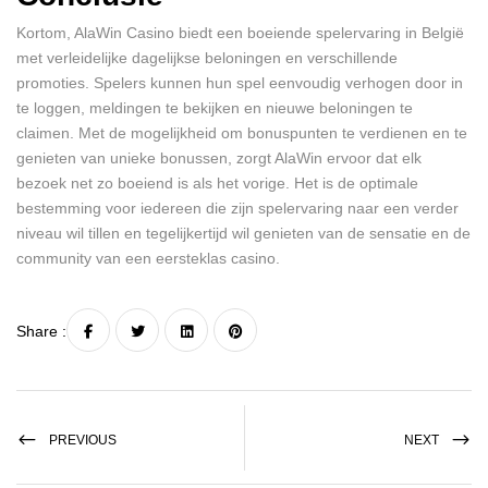
Kortom, AlaWin Casino biedt een boeiende spelervaring in België
met verleidelijke dagelijkse beloningen en verschillende
promoties. Spelers kunnen hun spel eenvoudig verhogen door in
te loggen, meldingen te bekijken en nieuwe beloningen te
claimen. Met de mogelijkheid om bonuspunten te verdienen en te
genieten van unieke bonussen, zorgt AlaWin ervoor dat elk
bezoek net zo boeiend is als het vorige. Het is de optimale
bestemming voor iedereen die zijn spelervaring naar een verder
niveau wil tillen en tegelijkertijd wil genieten van de sensatie en de
community van een eersteklas casino.
Share :
PREVIOUS
NEXT