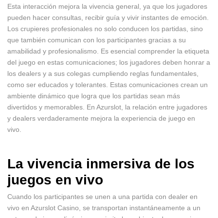
Esta interacción mejora la vivencia general, ya que los jugadores
pueden hacer consultas, recibir guía y vivir instantes de emoción.
Los crupieres profesionales no solo conducen los partidas, sino
que también comunican con los participantes gracias a su
amabilidad y profesionalismo. Es esencial comprender la etiqueta
del juego en estas comunicaciones; los jugadores deben honrar a
los dealers y a sus colegas cumpliendo reglas fundamentales,
como ser educados y tolerantes. Estas comunicaciones crean un
ambiente dinámico que logra que los partidas sean más
divertidos y memorables. En Azurslot, la relación entre jugadores
y dealers verdaderamente mejora la experiencia de juego en
vivo.
La vivencia inmersiva de los
juegos en vivo
Cuando los participantes se unen a una partida con dealer en
vivo en Azurslot Casino, se transportan instantáneamente a un