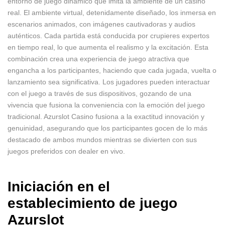
entorno de juego dinámico que imita la ambiente de un casino
real. El ambiente virtual, detenidamente diseñado, los inmersa en
escenarios animados, con imágenes cautivadoras y audios
auténticos. Cada partida está conducida por crupieres expertos
en tiempo real, lo que aumenta el realismo y la excitación. Esta
combinación crea una experiencia de juego atractiva que
engancha a los participantes, haciendo que cada jugada, vuelta o
lanzamiento sea significativa. Los jugadores pueden interactuar
con el juego a través de sus dispositivos, gozando de una
vivencia que fusiona la conveniencia con la emoción del juego
tradicional. Azurslot Casino fusiona a la exactitud innovación y
genuinidad, asegurando que los participantes gocen de lo más
destacado de ambos mundos mientras se divierten con sus
juegos preferidos con dealer en vivo.
Iniciación en el
establecimiento de juego
Azurslot