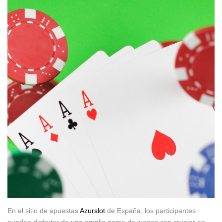
En el sitio de apuestas
Azurslot
de España, los participantes