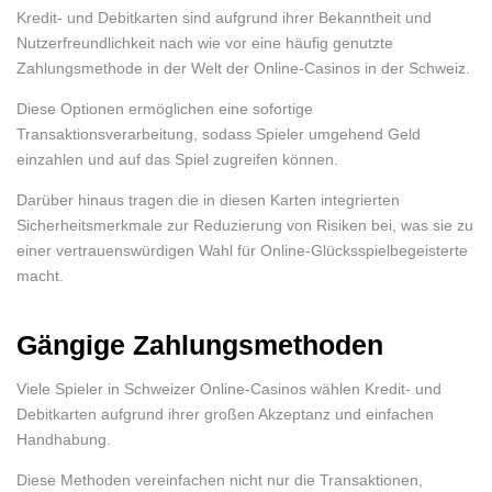
Kredit- und Debitkarten sind aufgrund ihrer Bekanntheit und
Nutzerfreundlichkeit nach wie vor eine häufig genutzte
Zahlungsmethode in der Welt der Online-Casinos in der Schweiz.
Diese Optionen ermöglichen eine sofortige
Transaktionsverarbeitung, sodass Spieler umgehend Geld
einzahlen und auf das Spiel zugreifen können.
Darüber hinaus tragen die in diesen Karten integrierten
Sicherheitsmerkmale zur Reduzierung von Risiken bei, was sie zu
einer vertrauenswürdigen Wahl für Online-Glücksspielbegeisterte
macht.
Gängige Zahlungsmethoden
Viele Spieler in Schweizer Online-Casinos wählen Kredit- und
Debitkarten aufgrund ihrer großen Akzeptanz und einfachen
Handhabung.
Diese Methoden vereinfachen nicht nur die Transaktionen,