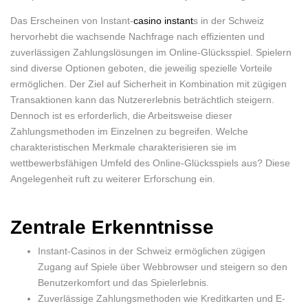
Das Erscheinen von Instant-
casino instant
s in der Schweiz
hervorhebt die wachsende Nachfrage nach effizienten und
zuverlässigen Zahlungslösungen im Online-Glücksspiel. Spielern
sind diverse Optionen geboten, die jeweilig spezielle Vorteile
ermöglichen. Der Ziel auf Sicherheit in Kombination mit zügigen
Transaktionen kann das Nutzererlebnis beträchtlich steigern.
Dennoch ist es erforderlich, die Arbeitsweise dieser
Zahlungsmethoden im Einzelnen zu begreifen. Welche
charakteristischen Merkmale charakterisieren sie im
wettbewerbsfähigen Umfeld des Online-Glücksspiels aus? Diese
Angelegenheit ruft zu weiterer Erforschung ein.
Zentrale Erkenntnisse
Instant-Casinos in der Schweiz ermöglichen zügigen
Zugang auf Spiele über Webbrowser und steigern so den
Benutzerkomfort und das Spielerlebnis.
Zuverlässige Zahlungsmethoden wie Kreditkarten und E-