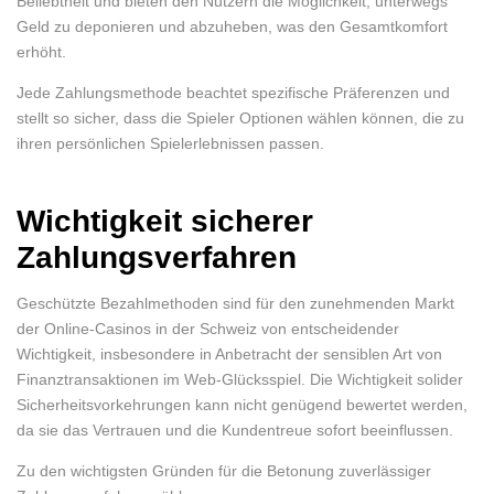
Beliebtheit und bieten den Nutzern die Möglichkeit, unterwegs
Geld zu deponieren und abzuheben, was den Gesamtkomfort
erhöht.
Jede Zahlungsmethode beachtet spezifische Präferenzen und
stellt so sicher, dass die Spieler Optionen wählen können, die zu
ihren persönlichen Spielerlebnissen passen.
Wichtigkeit sicherer
Zahlungsverfahren
Geschützte Bezahlmethoden sind für den zunehmenden Markt
der Online-Casinos in der Schweiz von entscheidender
Wichtigkeit, insbesondere in Anbetracht der sensiblen Art von
Finanztransaktionen im Web-Glücksspiel. Die Wichtigkeit solider
Sicherheitsvorkehrungen kann nicht genügend bewertet werden,
da sie das Vertrauen und die Kundentreue sofort beeinflussen.
Zu den wichtigsten Gründen für die Betonung zuverlässiger