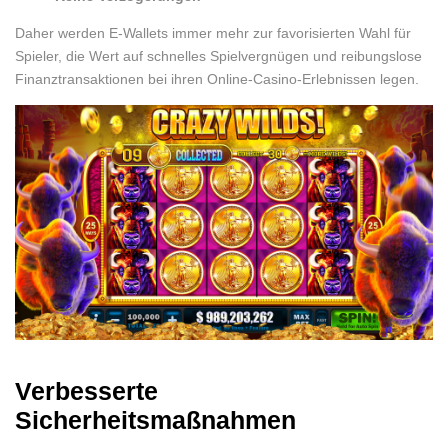
Daher werden E-Wallets immer mehr zur favorisierten Wahl für
Spieler, die Wert auf schnelles Spielvergnügen und reibungslose
Finanztransaktionen bei ihren Online-Casino-Erlebnissen legen.
Verbesserte
Sicherheitsmaßnahmen