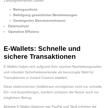
Zahlungsverfahren zählen:
Betrugsschutz
Befolgung gesetzlicher Bestimmungen
Gesteigertes Benutzervertrauen
Datenschutz
Operative Effizienz
E-Wallets: Schnelle und
sichere Transaktionen
E-Wallets haben sich aufgrund ihrer raschen Bearbeitungszeiten
und robusten Sicherheitsmerkmale als bevorzugte Wahl für
Transaktionen in Instant-Casinos etabliert.
Diese elektronischen Geldbörsen ermöglichen nicht nur schnelle
Ein- und Auszahlungen, sondern schützen die Nutzer auch vor
möglichem Betrug.
Beliebte E-Wallet-Optionen wie PayPal und Skrill erhöhen die