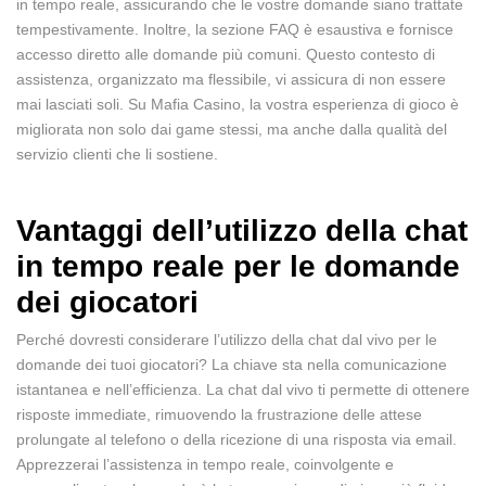
in tempo reale, assicurando che le vostre domande siano trattate
tempestivamente. Inoltre, la sezione FAQ è esaustiva e fornisce
accesso diretto alle domande più comuni. Questo contesto di
assistenza, organizzato ma flessibile, vi assicura di non essere
mai lasciati soli. Su Mafia Casino, la vostra esperienza di gioco è
migliorata non solo dai game stessi, ma anche dalla qualità del
servizio clienti che li sostiene.
Vantaggi dell’utilizzo della chat
in tempo reale per le domande
dei giocatori
Perché dovresti considerare l’utilizzo della chat dal vivo per le
domande dei tuoi giocatori? La chiave sta nella comunicazione
istantanea e nell’efficienza. La chat dal vivo ti permette di ottenere
risposte immediate, rimuovendo la frustrazione delle attese
prolungate al telefono o della ricezione di una risposta via email.
Apprezzerai l’assistenza in tempo reale, coinvolgente e