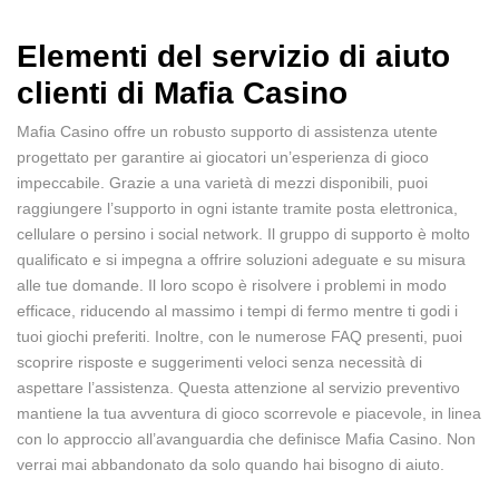
Elementi del servizio di aiuto
clienti di Mafia Casino
Mafia Casino offre un robusto supporto di assistenza utente
progettato per garantire ai giocatori un’esperienza di gioco
impeccabile. Grazie a una varietà di mezzi disponibili, puoi
raggiungere l’supporto in ogni istante tramite posta elettronica,
cellulare o persino i social network. Il gruppo di supporto è molto
qualificato e si impegna a offrire soluzioni adeguate e su misura
alle tue domande. Il loro scopo è risolvere i problemi in modo
efficace, riducendo al massimo i tempi di fermo mentre ti godi i
tuoi giochi preferiti. Inoltre, con le numerose FAQ presenti, puoi
scoprire risposte e suggerimenti veloci senza necessità di
aspettare l’assistenza. Questa attenzione al servizio preventivo
mantiene la tua avventura di gioco scorrevole e piacevole, in linea
con lo approccio all’avanguardia che definisce Mafia Casino. Non
verrai mai abbandonato da solo quando hai bisogno di aiuto.