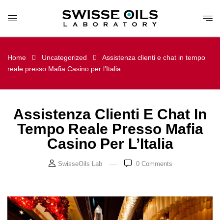
Home
Uncategorized
Assistenza clienti e chat in tempo
reale presso Mafia Casino per l’Italia
Assistenza Clienti E Chat In
Tempo Reale Presso Mafia
Casino Per L’Italia
SwisseOils Lab
0
Comments