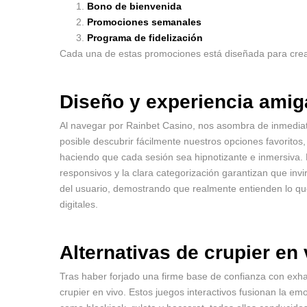
Bono de bienvenida
Promociones semanales
Programa de fidelización
Cada una de estas promociones está diseñada para crear
Diseño y experiencia amig
Al navegar por Rainbet Casino, nos asombra de inmediato
posible descubrir fácilmente nuestros opciones favoritos
haciendo que cada sesión sea hipnotizante e inmersiva. L
responsivos y la clara categorización garantizan que inv
del usuario, demostrando que realmente entienden lo q
digitales.
Alternativas de crupier en
Tras haber forjado una firme base de confianza con exh
crupier en vivo. Estos juegos interactivos fusionan la e