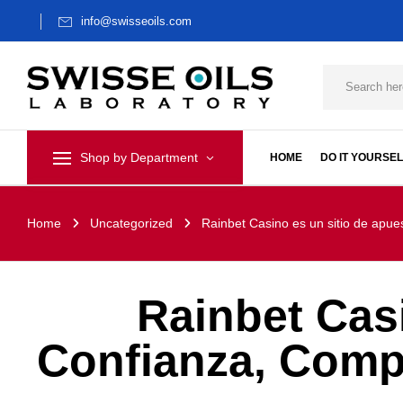
info@swisseoils.com
Shop by Department
HOME
DO IT YOURSEL
Home
Uncategorized
Rainbet Casino es un sitio de apu
Rainbet Cas
Confianza, Comp