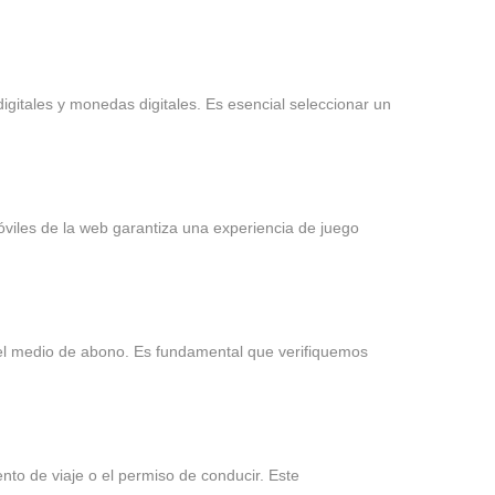
igitales y monedas digitales. Es esencial seleccionar un
óviles de la web garantiza una experiencia de juego
 el medio de abono. Es fundamental que verifiquemos
to de viaje o el permiso de conducir. Este