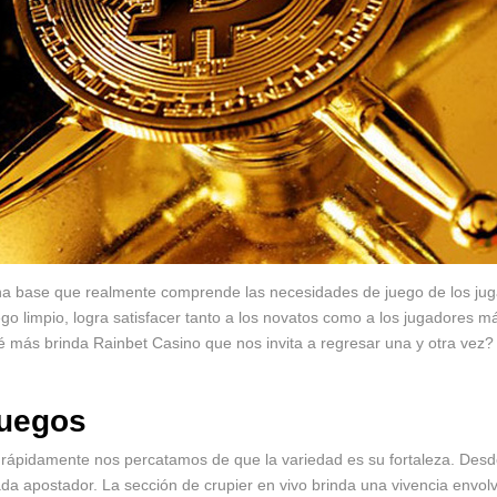
a base que realmente comprende las necesidades de juego de los jug
uego limpio, logra satisfacer tanto a los novatos como a los jugadores
más brinda Rainbet Casino que nos invita a regresar una y otra vez?
juegos
o, rápidamente nos percatamos de que la variedad es su fortaleza. Desd
cada apostador. La sección de crupier en vivo brinda una vivencia envo