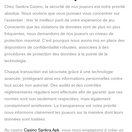
Chez Sankra Casino, la sécurité de nos joueurs est notre priorité
absolue. Nous voulons que vous puissiez vous concentrer sur
l’essentiel : tirer le meilleur parti de votre expérience de jeu.
Conscients que les violations de données sont de plus en plus
fréquentes, nous demandons de nos joueurs un niveau de
protection maximal. C’est pourquoi nous avons mis en place des
dispositions de confidentialité robustes, associées à des
procédures de protection des données à la pointe de la
technologie.
Chaque transaction est sécurisée grâce à une technologie
avancée, protégeant ainsi vos informations personnelles contre
tout accès non autorisé. Des audits et des contrôles
réglementaires réguliers sont effectués afin de garantir que ces
normes sont non seulement respectées, mais également
constamment améliorées. La transparence est notre priorité :
nous informons clairement les joueurs sur la manière dont leurs
données sont traitées.
Au casino
Casino Sankra Apk
, nous nous engageons à créer un