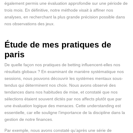
également permis une évaluation approfondie sur une période de
trois mois. En définitive, notre méthode visait à affiner nos
analyses, en recherchant la plus grande précision possible dans
nos observations des jeux.
Étude de mes pratiques de
paris
De quelle façon nos pratiques de betting influencent-elles nos
résultats globaux ? En examinant de manière systématique nos
sessions, nous pouvons découvrir les systèmes mentaux sous-
tendus qui déterminent nos choix. Nous avons observé des
tendances dans nos habitudes de mise, et constaté que nos
sélections étaient souvent dictés par nos affects plutôt que par
une évaluation logique des menaces. Cette understanding est
essentielle, car elle souligne l’importance de la discipline dans la
gestion de notre finances.
Par exemple, nous avons constaté qu’après une série de