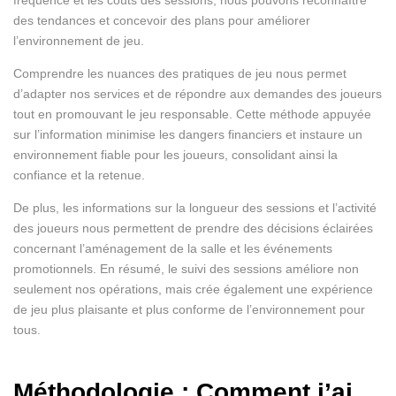
fréquence et les coûts des sessions, nous pouvons reconnaître
des tendances et concevoir des plans pour améliorer
l’environnement de jeu.
Comprendre les nuances des pratiques de jeu nous permet
d’adapter nos services et de répondre aux demandes des joueurs
tout en promouvant le jeu responsable. Cette méthode appuyée
sur l’information minimise les dangers financiers et instaure un
environnement fiable pour les joueurs, consolidant ainsi la
confiance et la retenue.
De plus, les informations sur la longueur des sessions et l’activité
des joueurs nous permettent de prendre des décisions éclairées
concernant l’aménagement de la salle et les événements
promotionnels. En résumé, le suivi des sessions améliore non
seulement nos opérations, mais crée également une expérience
de jeu plus plaisante et plus conforme de l’environnement pour
tous.
Méthodologie : Comment j’ai