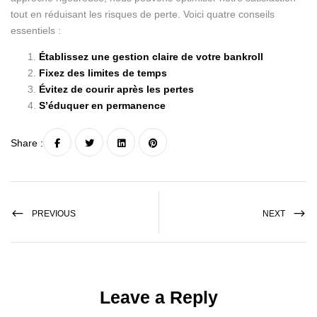
tout en réduisant les risques de perte. Voici quatre conseils
essentiels :
Établissez une gestion claire de votre bankroll
Fixez des limites de temps
Évitez de courir après les pertes
S’éduquer en permanence
Share :
PREVIOUS
NEXT
Leave a Reply