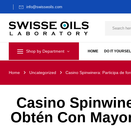
info@swisseoils.com
Shop by Department
HOME
DO IT YOURSEL
Home
Uncategorized
Casino Spinwinera: Participa de fo
Casino Spinwine
Obtén Con Mayor