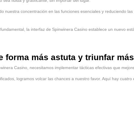
 sea fluida y gratificante, sin importar del lugar.
o nuestra concentración en las funciones esenciales y reduciendo las
s fundamental, la interfaz de Spinwinera Casino establece un nuevo e
e forma más astuta y triunfar má
inera Casino, necesitamos implementar tácticas efectivas que mejore
ificados, logramos volcar las chances a nuestro favor. Aquí hay cuatro