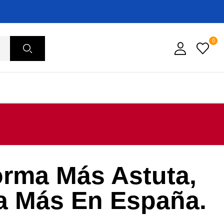
0
orma Más Astuta,
a Más En España.