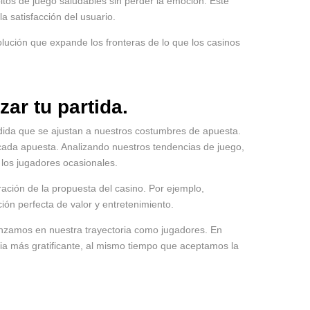
os de juego saludables sin perder la emoción. Este
 satisfacción del usuario.
lución que expande los fronteras de lo que los casinos
ar tu partida.
dida que se ajustan a nuestros costumbres de apuesta.
cada apuesta. Analizando nuestros tendencias de juego,
 los jugadores ocasionales.
ación de la propuesta del casino. Por ejemplo,
ón perfecta de valor y entretenimiento.
nzamos en nuestra trayectoria como jugadores. En
ia más gratificante, al mismo tiempo que aceptamos la