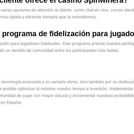
cliente ofrece el casino Spinwinera?
ias opciones de atención al cliente, como chat en vivo, correo elect
ma rápida y eficiente siempre que la necesitemos.
programa de fidelización para jugado
zación para jugadores habituales. Este programa premia nuestra partic
o un sentido de comunidad entre los participantes más leales.
tecnología avanzada y su variada oferta, sino también por su dedicaci
es posible optimizar al máximo nuestro tiempo e inversión. Implementar 
ortunidad de jugar con mayor astucia y incrementar nuestras probabilid
e en España.