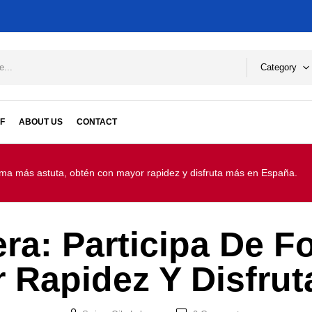
Category
F
ABOUT US
CONTACT
rma más astuta, obtén con mayor rapidez y disfruta más en España.
ra: Participa De F
 Rapidez Y Disfrut