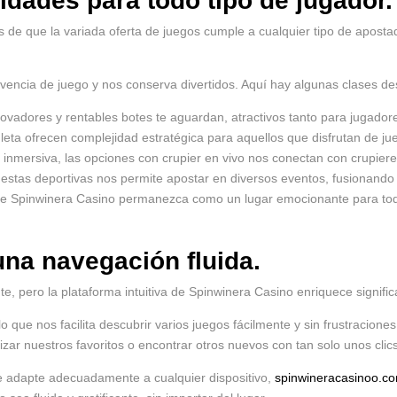
idades para todo tipo de jugador.
os de que la variada oferta de juegos cumple a cualquier tipo de apos
vencia de juego y nos conserva divertidos. Aquí hay algunas clases de
vadores y rentables botes te aguardan, atractivos tanto para jugado
leta ofrecen complejidad estratégica para aquellos que disfrutan de ju
 inmersiva, las opciones con crupier en vivo nos conectan con crupiere
estas deportivas nos permite apostar en diversos eventos, fusionando 
que Spinwinera Casino permanezca como un lugar emocionante para tod
 una navegación fluida.
te, pero la plataforma intuitiva de Spinwinera Casino enriquece signifi
lo que nos facilita descubrir varios juegos fácilmente y sin frustracion
izar nuestros favoritos o encontrar otros nuevos con tan solo unos clics
e adapte adecuadamente a cualquier dispositivo,
spinwineracasinoo.c