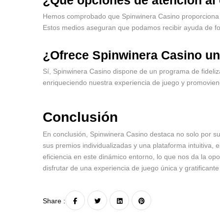
¿Qué opciones de atención al 
Hemos comprobado que Spinwinera Casino proporciona var
Estos medios aseguran que podamos recibir ayuda de for
¿Ofrece Spinwinera Casino un 
Sí, Spinwinera Casino dispone de un programa de fideli
enriqueciendo nuestra experiencia de juego y promoviend
Conclusión
En conclusión, Spinwinera Casino destaca no solo por su 
sus premios individualizadas y una plataforma intuitiva, 
eficiencia en este dinámico entorno, lo que nos da la op
disfrutar de una experiencia de juego única y gratificant
Share :