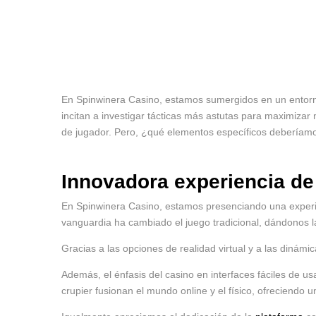
En Spinwinera Casino, estamos sumergidos en un entorno
incitan a investigar tácticas más astutas para maximizar
de jugador. Pero, ¿qué elementos específicos deberíam
Innovadora experiencia de
En Spinwinera Casino, estamos presenciando una experien
vanguardia ha cambiado el juego tradicional, dándonos l
Gracias a las opciones de realidad virtual y a las dinámi
Además, el énfasis del casino en interfaces fáciles de us
crupier fusionan el mundo online y el físico, ofreciend