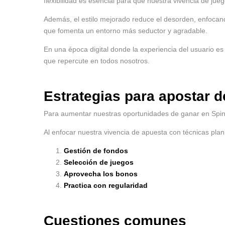
flexibilidad es esencial para que nuestra vivencia de juego
Además, el estilo mejorado reduce el desorden, enfocand
que fomenta un entorno más seductor y agradable.
En una época digital donde la experiencia del usuario e
que repercute en todos nosotros.
Estrategias para apostar d
Para aumentar nuestras oportunidades de ganar en Spinw
Al enfocar nuestra vivencia de apuesta con técnicas plan
Gestión de fondos
Selección de juegos
Aprovecha los bonos
Practica con regularidad
Cuestiones comunes