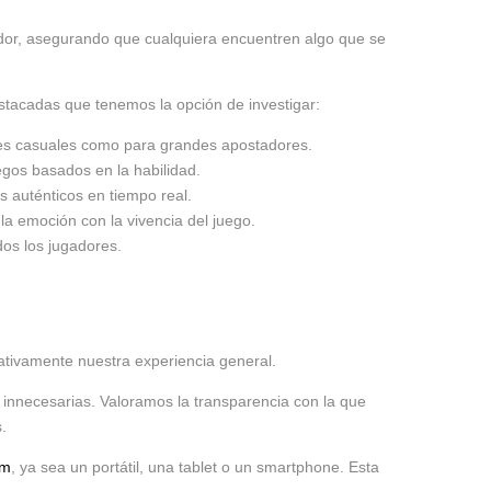
tador, asegurando que cualquiera encuentren algo que se
stacadas que tenemos la opción de investigar:
res casuales como para grandes apostadores.
egos basados en la habilidad.
s auténticos en tiempo real.
la emoción con la vivencia del juego.
os los jugadores.
cativamente nuestra experiencia general.
es innecesarias. Valoramos la transparencia con la que
.
om
, ya sea un portátil, una tablet o un smartphone. Esta