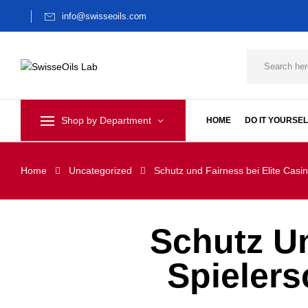
info@swisseoils.com
Shop by Department
HOME
DO IT YOURSEL
Home
Uncategorized
Schutz und Fairness bei Elite Casin
Schutz Un
Spielers