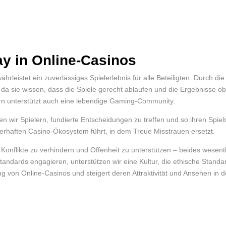
ay in Online-Casinos
hrleistet ein zuverlässiges Spielerlebnis für alle Beteiligten. Durch die
da sie wissen, dass die Spiele gerecht ablaufen und die Ergebnisse obj
dern unterstützt auch eine lebendige Gaming-Community.
n wir Spielern, fundierte Entscheidungen zu treffen und so ihren Spiel
erhaften Casino-Ökosystem führt, in dem Treue Misstrauen ersetzt.
i, Konflikte zu verhindern und Offenheit zu unterstützen – beides wese
lstandards engagieren, unterstützen wir eine Kultur, die ethische Stan
ung von Online-Casinos und steigert deren Attraktivität und Ansehen in 