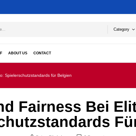
Category
F
ABOUT US
CONTACT
o: Spielerschutzstandards für Belgien
d Fairness Bei Eli
chutzstandards Fü