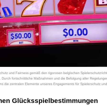
Schutz und Fairness gemäß den rigorosen belgischen Spielerschutzrichtli
nd. Durch fortschrittliche Maßnahmen und die Befolgung aller Regelun
uns die zentralen Elemente unseres Engagements für Spielerschutz und 
schen Glücksspielbestimmungen