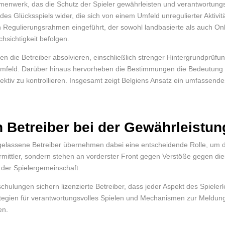
enwerk, das die Schutz der Spieler gewährleisten und verantwortungs
es Glücksspiels wider, die sich von einem Umfeld unregulierter Akti
en Regulierungsrahmen eingeführt, der sowohl landbasierte als auch Onl
hsichtigkeit befolgen.
n die Betreiber absolvieren, einschließlich strenger Hintergrundprüfung
umfeld. Darüber hinaus hervorheben die Bestimmungen die Bedeutung v
ektiv zu kontrollieren. Insgesamt zeigt Belgiens Ansatz ein umfassen
n Betreiber bei der Gewährleistu
gelassene Betreiber übernehmen dabei eine entscheidende Rolle, um d
ermittler, sondern stehen an vorderster Front gegen Verstöße gegen dies
b der Spielergemeinschaft.
schulungen sichern lizenzierte Betreiber, dass jeder Aspekt des Spiel
rategien für verantwortungsvolles Spielen und Mechanismen zur Meldun
en.