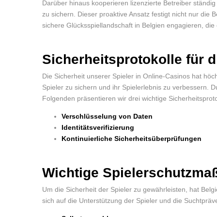
Darüber hinaus kooperieren lizenzierte Betreiber stän
zu sichern. Dieser proaktive Ansatz festigt nicht nur di
sichere Glücksspiellandschaft in Belgien engagieren, die d
Sicherheitsprotokolle für d
Die Sicherheit unserer Spieler in Online-Casinos hat h
Spieler zu sichern und ihr Spielerlebnis zu verbessern. 
Folgenden präsentieren wir drei wichtige Sicherheitsprotok
Verschlüsselung von Daten
Identitätsverifizierung
Kontinuierliche Sicherheitsüberprüfungen
Wichtige Spielerschutzm
Um die Sicherheit der Spieler zu gewährleisten, hat Be
sich auf die Unterstützung der Spieler und die Suchtpräve