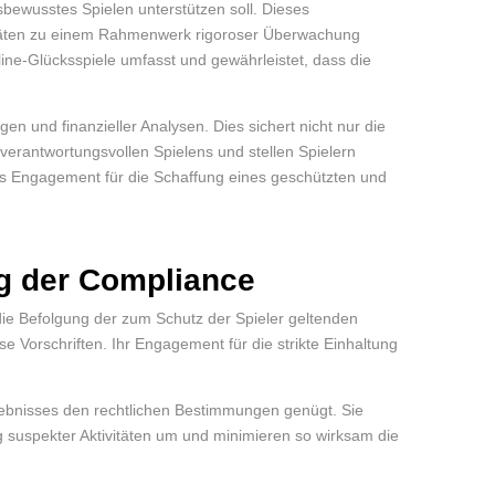
bewusstes Spielen unterstützen soll. Dieses
vitäten zu einem Rahmenwerk rigoroser Überwachung
ine-Glücksspiele umfasst und gewährleistet, dass die
en und finanzieller Analysen. Dies sichert nicht nur die
erantwortungsvollen Spielens und stellen Spielern
des Engagement für die Schaffung eines geschützten und
ng der Compliance
ie Befolgung der zum Schutz der Spieler geltenden
e Vorschriften. Ihr Engagement für die strikte Einhaltung
erlebnisses den rechtlichen Bestimmungen genügt. Sie
g suspekter Aktivitäten um und minimieren so wirksam die