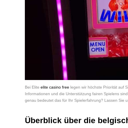
Bei Elite
elite casino free
legen wir höchste Priorität auf 
Informationen und die Unterstützung fairen Spielens si
genau bedeutet das für Ihr Spielerfahrung? Lassen Sie 
Überblick über die belgi