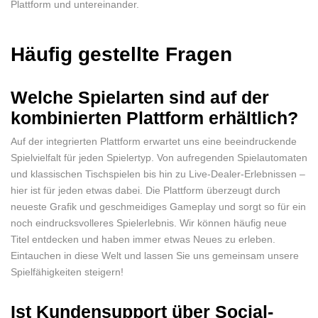
Plattform und untereinander.
Häufig gestellte Fragen
Welche Spielarten sind auf der
kombinierten Plattform erhältlich?
Auf der integrierten Plattform erwartet uns eine beeindruckende
Spielvielfalt für jeden Spielertyp. Von aufregenden Spielautomaten
und klassischen Tischspielen bis hin zu Live-Dealer-Erlebnissen –
hier ist für jeden etwas dabei. Die Plattform überzeugt durch
neueste Grafik und geschmeidiges Gameplay und sorgt so für ein
noch eindrucksvolleres Spielerlebnis. Wir können häufig neue
Titel entdecken und haben immer etwas Neues zu erleben.
Eintauchen in diese Welt und lassen Sie uns gemeinsam unsere
Spielfähigkeiten steigern!
Ist Kundensupport über Social-