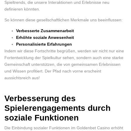
Spieltrends, die unsere Interaktionen und Erlebnisse neu
definieren könnten.
So können diese gesellschaftlichen Merkmale uns beeinflussen:
Verbesserte Zusammenarbeit
Erhöhte soziale Anwesenheit
Personalisierte Erfahrungen
Indem wir diese Fortschritte begrüßen, werden wir nicht nur eine
Fortentwicklung der Spielkultur sehen, sondern auch eine starke
Gemeinschaft unterstützen, die von gemeinsamen Erlebnissen
und Wissen profitiert. Der Pfad nach vorne erscheint
aussichtsreich aus!
Verbesserung des
Spielerengagements durch
soziale Funktionen
Die Einbindung sozialer Funktionen im Goldenbet Casino erhöht