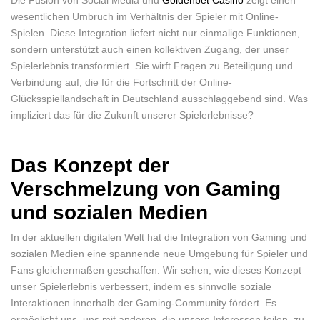
Die Fusion von Social Media und
Goldenbet Casino
zeigt einen
wesentlichen Umbruch im Verhältnis der Spieler mit Online-
Spielen. Diese Integration liefert nicht nur einmalige Funktionen,
sondern unterstützt auch einen kollektiven Zugang, der unser
Spielerlebnis transformiert. Sie wirft Fragen zu Beteiligung und
Verbindung auf, die für die Fortschritt der Online-
Glücksspiellandschaft in Deutschland ausschlaggebend sind. Was
impliziert das für die Zukunft unserer Spielerlebnisse?
Das Konzept der
Verschmelzung von Gaming
und sozialen Medien
In der aktuellen digitalen Welt hat die Integration von Gaming und
sozialen Medien eine spannende neue Umgebung für Spieler und
Fans gleichermaßen geschaffen. Wir sehen, wie dieses Konzept
unser Spielerlebnis verbessert, indem es sinnvolle soziale
Interaktionen innerhalb der Gaming-Community fördert. Es
ermöglicht uns, uns mit anderen, die unsere Interessen teilen, zu