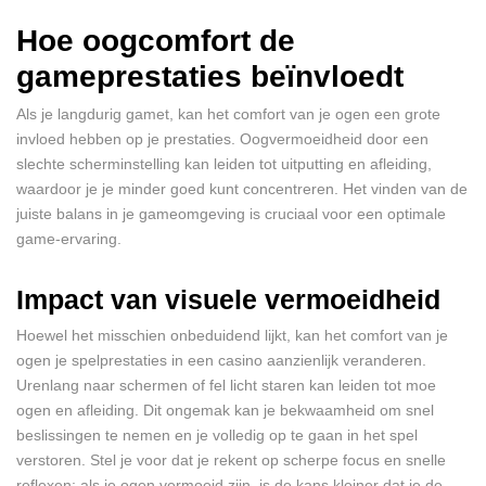
Hoe oogcomfort de
gameprestaties beïnvloedt
Als je langdurig gamet, kan het comfort van je ogen een grote
invloed hebben op je prestaties. Oogvermoeidheid door een
slechte scherminstelling kan leiden tot uitputting en afleiding,
waardoor je je minder goed kunt concentreren. Het vinden van de
juiste balans in je gameomgeving is cruciaal voor een optimale
game-ervaring.
Impact van visuele vermoeidheid
Hoewel het misschien onbeduidend lijkt, kan het comfort van je
ogen je spelprestaties in een casino aanzienlijk veranderen.
Urenlang naar schermen of fel licht staren kan leiden tot moe
ogen en afleiding. Dit ongemak kan je bekwaamheid om snel
beslissingen te nemen en je volledig op te gaan in het spel
verstoren. Stel je voor dat je rekent op scherpe focus en snelle
reflexen; als je ogen vermoeid zijn, is de kans kleiner dat je de