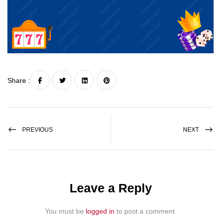
Share :
PREVIOUS
NEXT
Leave a Reply
You must be
logged in
to post a comment.