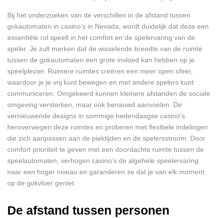
Bij het onderzoeken van de verschillen in de afstand tussen
gokautomaten in casino’s in Nevada, wordt duidelijk dat deze een
essentiële rol speelt in het comfort en de spelervaring van de
speler. Je zult merken dat de wisselende breedte van de ruimte
tussen de gokautomaten een grote invloed kan hebben op je
speelplezier. Ruimere ruimtes creëren een meer open sfeer,
waardoor je je vrij kunt bewegen en met andere spelers kunt
communiceren. Omgekeerd kunnen kleinere afstanden de sociale
omgeving versterken, maar ook benauwd aanvoelen. De
vernieuwende designs in sommige hedendaagse casino’s
heroverwegen deze ruimtes en proberen met flexibele indelingen
die zich aanpassen aan de piektijden en de spelersstroom. Door
comfort prioriteit te geven met een doordachte ruimte tussen de
speelautomaten, verhogen casino’s de algehele speelervaring
naar een hoger niveau en garanderen ze dat je van elk moment
op de gokvloer geniet.
De afstand tussen personen