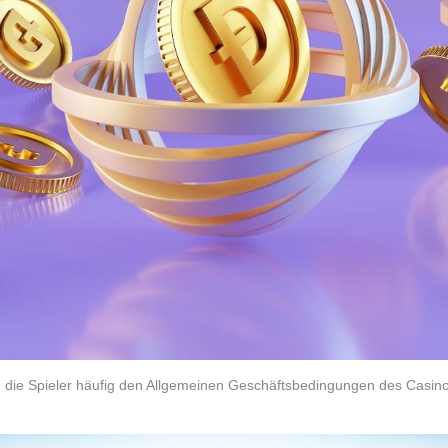
 die Spieler häufig den Allgemeinen Geschäftsbedingungen des Casino