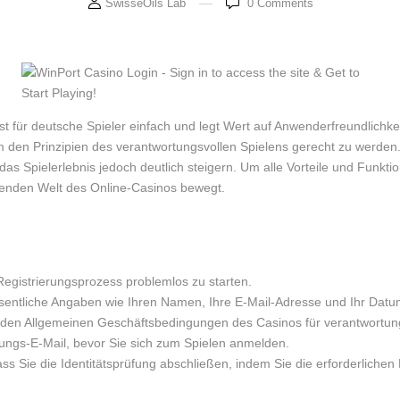
SwisseOils Lab
0
Comments
st für deutsche Spieler einfach und legt Wert auf Anwenderfreundlichkei
 den Prinzipien des verantwortungsvollen Spielens gerecht zu werden
 Spielerlebnis jedoch deutlich steigern. Um alle Vorteile und Funktion
erenden Welt des Online-Casinos bewegt.
Registrierungsprozess problemlos zu starten.
wesentliche Angaben wie Ihren Namen, Ihre E-Mail-Adresse und Ihr Datu
 den Allgemeinen Geschäftsbedingungen des Casinos für verantwortung
erungs-E-Mail, bevor Sie sich zum Spielen anmelden.
ss Sie die Identitätsprüfung abschließen, indem Sie die erforderliche