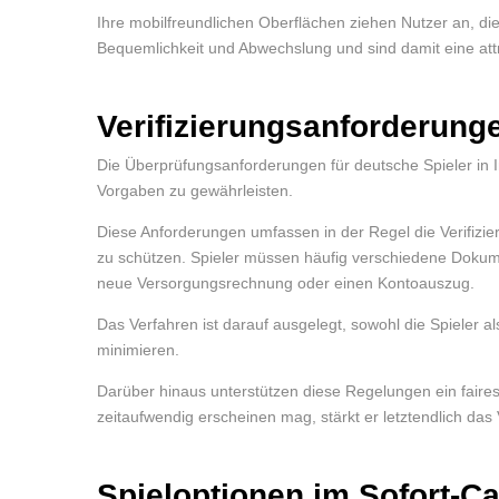
Ihre mobilfreundlichen Oberflächen ziehen Nutzer an, die
Bequemlichkeit und Abwechslung und sind damit eine attra
Verifizierungsanforderunge
Die Überprüfungsanforderungen für deutsche Spieler in 
Vorgaben zu gewährleisten.
Diese Anforderungen umfassen in der Regel die Verifizi
zu schützen. Spieler müssen häufig verschiedene Dokumen
neue Versorgungsrechnung oder einen Kontoauszug.
Das Verfahren ist darauf ausgelegt, sowohl die Spieler
minimieren.
Darüber hinaus unterstützen diese Regelungen ein faires
zeitaufwendig erscheinen mag, stärkt er letztendlich das
Spieloptionen im Sofort-C