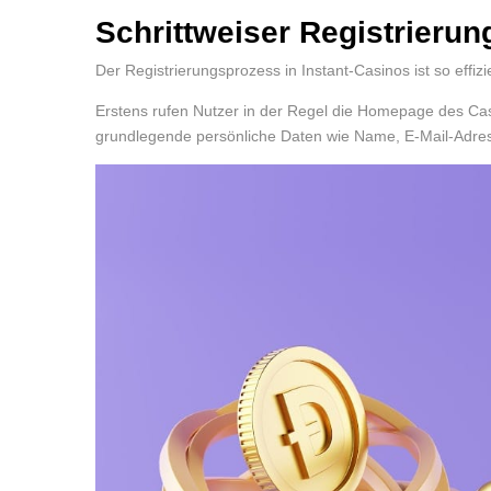
Schrittweiser Registrieru
Der Registrierungsprozess in Instant-Casinos ist so effi
Erstens rufen Nutzer in der Regel die Homepage des Casi
grundlegende persönliche Daten wie Name, E-Mail-Adres