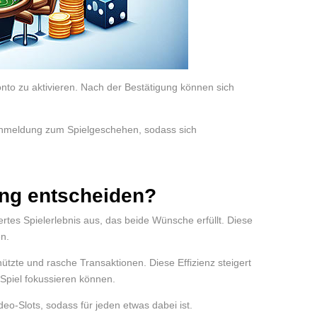
onto zu aktivieren. Nach der Bestätigung können sich
 Anmeldung zum Spielgeschehen, sodass sich
ing entscheiden?
tes Spielerlebnis aus, das beide Wünsche erfüllt. Diese
en.
tzte und rasche Transaktionen. Diese Effizienz steigert
s Spiel fokussieren können.
ideo-Slots, sodass für jeden etwas dabei ist.