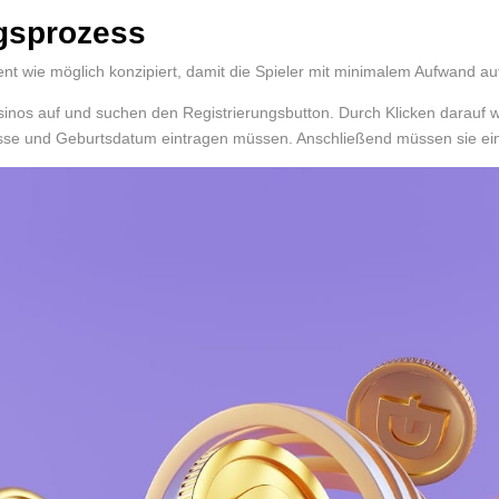
ngsprozess
zient wie möglich konzipiert, damit die Spieler mit minimalem Aufwand 
nos auf und suchen den Registrierungsbutton. Durch Klicken darauf wir
se und Geburtsdatum eintragen müssen. Anschließend müssen sie ein 