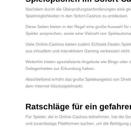
Nachdem durch die Überprüfungsanforderungen eine gesc
Spielmöglichkeiten in den Sofort-Casinos zu entdecken.
Diese Seiten bieten in der Regel eine große Auswahl für 
Spieler ansprechen, sowie eine Vielzahl von Spielautoma
Viele Online-Casinos bieten zudem Echtzeit-Dealer-Spie
aus virtuellem und interaktivem Gaming verbessert nicht
Weiterhin bieten spezialisierte Angebote wie Bingo oder d
Gelegenheiten zur Erkundung haben.
Abschließend erhöht das große Spieleangebot von Direktsp
dem Internet-Glücksspielmarkt.
Ratschläge für ein gefahre
Für Spieler, die in Online-Casinos teilnehmen, hat die G
und zuverlässige Plattformen suchen, um die Befolgung 