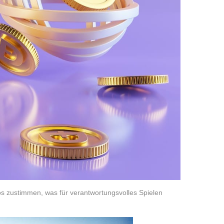
s zustimmen, was für verantwortungsvolles Spielen