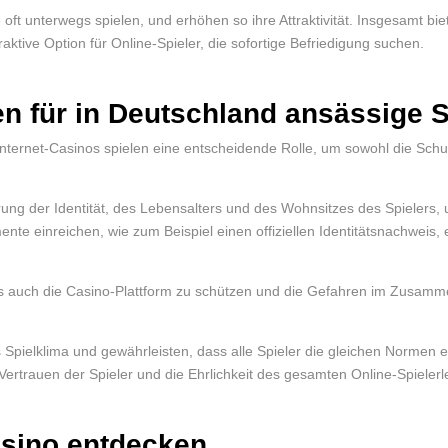
 oft unterwegs spielen, und erhöhen so ihre Attraktivität. Insgesamt 
ktive Option für Online-Spieler, die sofortige Befriedigung suchen.
n für in Deutschland ansässige S
Internet-Casinos spielen eine entscheidende Rolle, um sowohl die Sch
erung der Identität, des Lebensalters und des Wohnsitzes des Spiele
te einreichen, wie zum Beispiel einen offiziellen Identitätsnachweis
 als auch die Casino-Plattform zu schützen und die Gefahren im Zusamm
 Spielklima und gewährleisten, dass alle Spieler die gleichen Normen
 Vertrauen der Spieler und die Ehrlichkeit des gesamten Online-Spielerl
asino entdecken