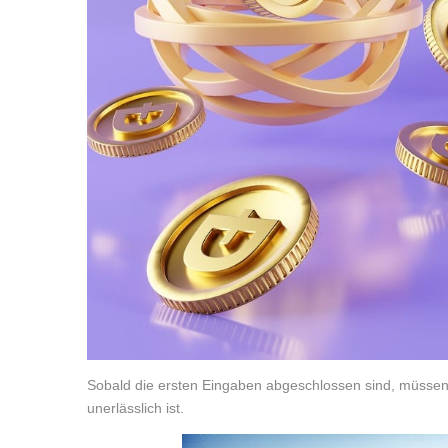
Sobald die ersten Eingaben abgeschlossen sind, müssen
unerlässlich ist.