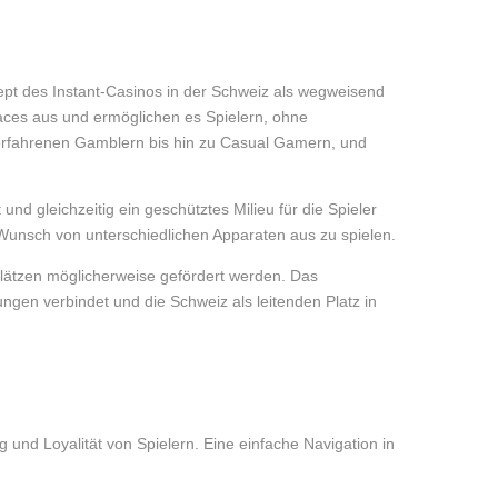
ept des Instant-Casinos in der Schweiz als wegweisend
faces aus und ermöglichen es Spielern, ohne
n erfahrenen Gamblern bis hin zu Casual Gamern, und
nd gleichzeitig ein geschütztes Milieu für die Spieler
 Wunsch von unterschiedlichen Apparaten aus zu spielen.
plätzen möglicherweise gefördert werden. Das
ngen verbindet und die Schweiz als leitenden Platz in
und Loyalität von Spielern. Eine einfache Navigation in