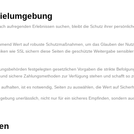
pielumgebung
ch aufregenden Erlebnissen suchen, bleibt die Schutz ihrer persönlich
ehmend Wert auf robuste Schutzmaßnahmen, um das Glauben der Nutzer
hniken wie SSL sichern diese Seiten die geschützte Weitergabe sensibl
ngsbehörden festgelegten gesetzlichen Vorgaben die strikte Befolgung d
n und sichere Zahlungsmethoden zur Verfügung stehen und schafft so zu
aufhalten, ist es notwendig, Seiten zu auswählen, die Wert auf Sicherh
gebung unerlässlich, nicht nur für ein sicheres Empfinden, sondern auc
nen