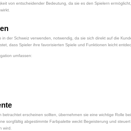
gkeit von entscheidender Bedeutung, da sie es den Spielern ermöglich
wirkt.
nen
ino in der Schweiz verwenden, notwendig, da sie sich direkt auf die Kund
stet, dass Spieler ihre favorisierten Spiele und Funktionen leicht entd
igation umfassen:
ente
h betrachtet erscheinen sollten, übernehmen sie eine wichtige Rolle b
ine sorgfältig abgestimmte Farbpalette weckt Begeisterung und steuert
n wird.