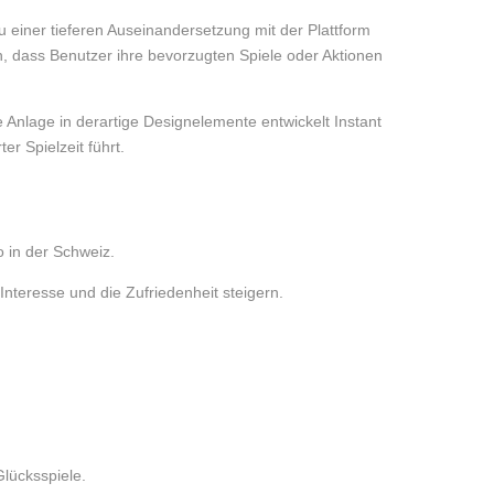
 einer tieferen Auseinandersetzung mit der Plattform
n, dass Benutzer ihre bevorzugten Spiele oder Aktionen
 Anlage in derartige Designelemente entwickelt Instant
r Spielzeit führt.
o in der Schweiz.
Interesse und die Zufriedenheit steigern.
lücksspiele.