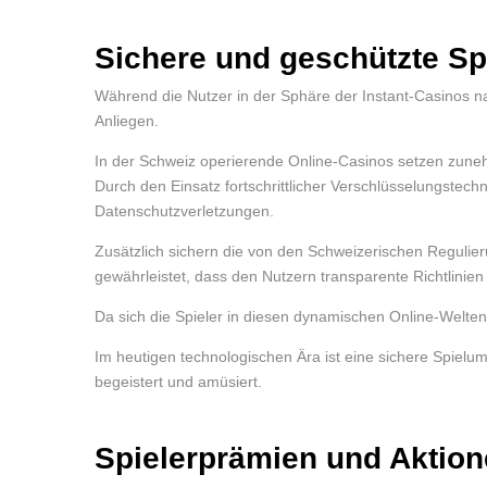
Sichere und geschützte S
Während die Nutzer in der Sphäre der Instant-Casinos na
Anliegen.
In der Schweiz operierende Online-Casinos setzen zun
Durch den Einsatz fortschrittlicher Verschlüsselungstec
Datenschutzverletzungen.
Zusätzlich sichern die von den Schweizerischen Regulieru
gewährleistet, dass den Nutzern transparente Richtlinie
Da sich die Spieler in diesen dynamischen Online-Welten 
Im heutigen technologischen Ära ist eine sichere Spielum
begeistert und amüsiert.
Spielerprämien und Aktio