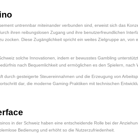
ino
üsement untrennbar miteinander verbunden sind, erweist sich das Konz
 durch ihren reibungslosen Zugang und ihre benutzerfreundlichen Inter
zu zocken. Diese Zugänglichkeit spricht ein weites Zielgruppe an, vo
Schweiz solche Innovationen, indem er bewusstes Gambling unterstützt u
 Bedürfnis nach Bequemlichkeit und ermöglichen es den Spielern, nach
haft durch gesteigerte Steuereinnahmen und die Erzeugung von Arbeits
ortschritt dar, die moderne Gaming-Praktiken mit technischen Entwicklu
erface
sinos in der Schweiz haben eine entscheidende Rolle bei der Anziehung 
blemlose Bedienung und erhöht so die Nutzerzufriedenheit.