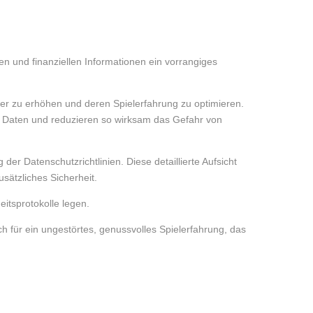
en und finanziellen Informationen ein vorrangiges
 zu erhöhen und deren Spielerfahrung zu optimieren.
er Daten und reduzieren so wirksam das Gefahr von
er Datenschutzrichtlinien. Diese detaillierte Aufsicht
sätzliches Sicherheit.
eitsprotokolle legen.
h für ein ungestörtes, genussvolles Spielerfahrung, das