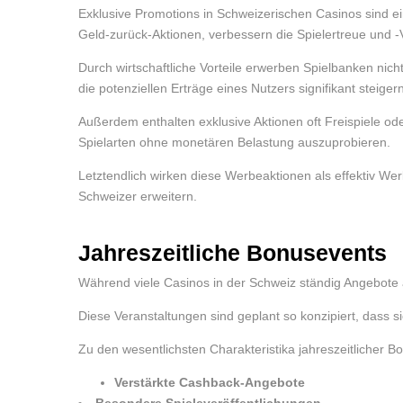
Exklusive Promotions in Schweizerischen Casinos sind ein
Geld-zurück-Aktionen, verbessern die Spielertreue und 
Durch wirtschaftliche Vorteile erwerben Spielbanken nicht
die potenziellen Erträge eines Nutzers signifikant steige
Außerdem enthalten exklusive Aktionen oft Freispiele ode
Spielarten ohne monetären Belastung auszuprobieren.
Letztendlich wirken diese Werbeaktionen als effektiv Werk
Schweizer erweitern.
Jahreszeitliche Bonusevents
Während viele Casinos in der Schweiz ständig Angebote a
Diese Veranstaltungen sind geplant so konzipiert, dass
Zu den wesentlichsten Charakteristika jahreszeitlicher 
Verstärkte Cashback-Angebote
Besondere Spieleveröffentlichungen