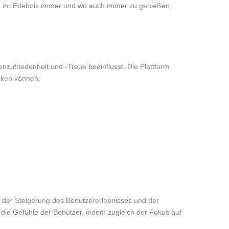
t, ihr Erlebnis immer und wo auch immer zu genießen,
enzufriedenheit und -Treue beeinflusst. Die Plattform
ecken können.
ei der Steigerung des Benutzererlebnisses und der
 die Gefühle der Benutzer, indem zugleich der Fokus auf