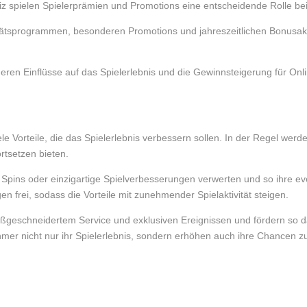
z spielen Spielerprämien und Promotions eine entscheidende Rolle be
tätsprogrammen, besonderen Promotions und jahreszeitlichen Bonusakt
ren Einflüsse auf das Spielerlebnis und die Gewinnsteigerung für Onl
Vorteile, die das Spielerlebnis verbessern sollen. In der Regel werde
tsetzen bieten.
Spins oder einzigartige Spielverbesserungen verwerten und so ihre ev
en frei, sodass die Vorteile mit zunehmender Spielaktivität steigen.
aßgeschneidertem Service und exklusiven Ereignissen und fördern so 
mer nicht nur ihr Spielerlebnis, sondern erhöhen auch ihre Chancen 