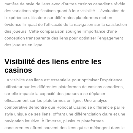
matière de style de liens avec d’autres casinos canadiens révèle
des variations significatives quant à leur visibilité. L’évaluation de
l’expérience utilisateur sur différentes plateformes met en
évidence l’impact de l’efficacité de la navigation sur la satisfaction
des joueurs. Cette comparaison souligne l’importance d’une
conception transparente des liens pour optimiser l’engagement
des joueurs en ligne.
Visibilité des liens entre les
casinos
La visibilité des liens est essentielle pour optimiser l’expérience
utilisateur sur les différentes plateformes de casinos canadiens,
car elle impacte la capacité des joueurs à se déplacer
efficacement sur les plateformes en ligne. Une analyse
comparative démontre que Robocat Casino se différencie par le
style unique de ses liens, offrant une différenciation claire et une
navigation intuitive. À l’inverse, plusieurs plateformes
concurrentes offrent souvent des liens qui se mélangent dans le