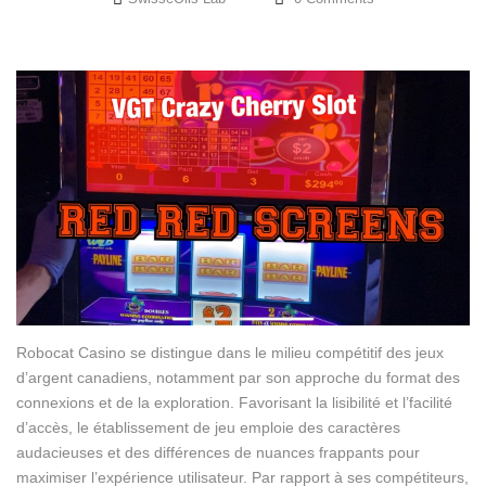
Robocat Casino se distingue dans le milieu compétitif des jeux
d’argent canadiens, notamment par son approche du format des
connexions et de la exploration. Favorisant la lisibilité et l’facilité
d’accès, le établissement de jeu emploie des caractères
audacieuses et des différences de nuances frappants pour
maximiser l’expérience utilisateur. Par rapport à ses compétiteurs,