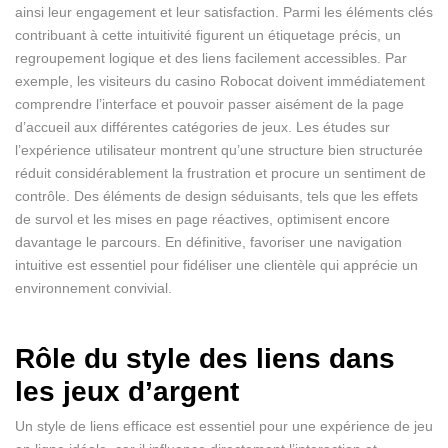
ainsi leur engagement et leur satisfaction. Parmi les éléments clés
contribuant à cette intuitivité figurent un étiquetage précis, un
regroupement logique et des liens facilement accessibles. Par
exemple, les visiteurs du casino Robocat doivent immédiatement
comprendre l’interface et pouvoir passer aisément de la page
d’accueil aux différentes catégories de jeux. Les études sur
l’expérience utilisateur montrent qu’une structure bien structurée
réduit considérablement la frustration et procure un sentiment de
contrôle. Des éléments de design séduisants, tels que les effets
de survol et les mises en page réactives, optimisent encore
davantage le parcours. En définitive, favoriser une navigation
intuitive est essentiel pour fidéliser une clientèle qui apprécie un
environnement convivial.
Rôle du style des liens dans
les jeux d’argent
Un style de liens efficace est essentiel pour une expérience de jeu