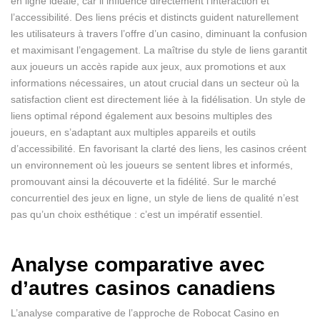
en ligne idéale, car il influence directement l’interaction et
l’accessibilité. Des liens précis et distincts guident naturellement
les utilisateurs à travers l’offre d’un casino, diminuant la confusion
et maximisant l’engagement. La maîtrise du style de liens garantit
aux joueurs un accès rapide aux jeux, aux promotions et aux
informations nécessaires, un atout crucial dans un secteur où la
satisfaction client est directement liée à la fidélisation. Un style de
liens optimal répond également aux besoins multiples des
joueurs, en s’adaptant aux multiples appareils et outils
d’accessibilité. En favorisant la clarté des liens, les casinos créent
un environnement où les joueurs se sentent libres et informés,
promouvant ainsi la découverte et la fidélité. Sur le marché
concurrentiel des jeux en ligne, un style de liens de qualité n’est
pas qu’un choix esthétique : c’est un impératif essentiel.
Analyse comparative avec
d’autres casinos canadiens
L’analyse comparative de l’approche de Robocat Casino en