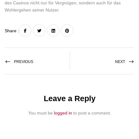
des Casinos nicht nur für Vergnügen, sondern auch für das
Wohlergehen seiner Nutzer.
Share :
PREVIOUS
NEXT
Leave a Reply
You must be
logged in
to post a comment.