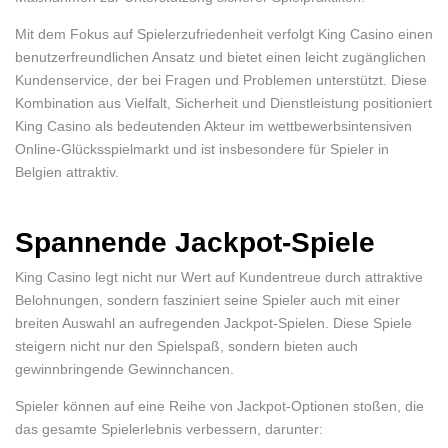
Mit dem Fokus auf Spielerzufriedenheit verfolgt King Casino einen
benutzerfreundlichen Ansatz und bietet einen leicht zugänglichen
Kundenservice, der bei Fragen und Problemen unterstützt. Diese
Kombination aus Vielfalt, Sicherheit und Dienstleistung positioniert
King Casino als bedeutenden Akteur im wettbewerbsintensiven
Online-Glücksspielmarkt und ist insbesondere für Spieler in
Belgien attraktiv.
Spannende Jackpot-Spiele
King Casino legt nicht nur Wert auf Kundentreue durch attraktive
Belohnungen, sondern fasziniert seine Spieler auch mit einer
breiten Auswahl an aufregenden Jackpot-Spielen. Diese Spiele
steigern nicht nur den Spielspaß, sondern bieten auch
gewinnbringende Gewinnchancen.
Spieler können auf eine Reihe von Jackpot-Optionen stoßen, die
das gesamte Spielerlebnis verbessern, darunter: