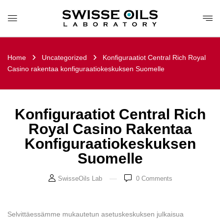
Home
Uncategorized
Konfiguraatiot Central Rich Royal
Casino rakentaa konfiguraatiokeskuksen Suomelle
Konfiguraatiot Central Rich
Royal Casino Rakentaa
Konfiguraatiokeskuksen
Suomelle
SwisseOils Lab
0
Comments
Selvittäessämme mukautetun asetuskeskuksen julkaisua