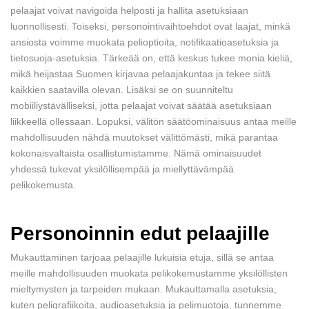
pelaajat voivat navigoida helposti ja hallita asetuksiaan
luonnollisesti. Toiseksi, personointivaihtoehdot ovat laajat, minkä
ansiosta voimme muokata pelioptioita, notifikaatioasetuksia ja
tietosuoja-asetuksia. Tärkeää on, että keskus tukee monia kieliä,
mikä heijastaa Suomen kirjavaa pelaajakuntaa ja tekee siitä
kaikkien saatavilla olevan. Lisäksi se on suunniteltu
mobiiliystävälliseksi, jotta pelaajat voivat säätää asetuksiaan
liikkeellä ollessaan. Lopuksi, välitön säätöominaisuus antaa meille
mahdollisuuden nähdä muutokset välittömästi, mikä parantaa
kokonaisvaltaista osallistumistamme. Nämä ominaisuudet
yhdessä tukevat yksilöllisempää ja miellyttävämpää
pelikokemusta.
Personoinnin edut pelaajille
Mukauttaminen tarjoaa pelaajille lukuisia etuja, sillä se antaa
meille mahdollisuuden muokata pelikokemustamme yksilöllisten
mieltymysten ja tarpeiden mukaan. Mukauttamalla asetuksia,
kuten peligrafiikoita, audioasetuksia ja pelimuotoja, tunnemme