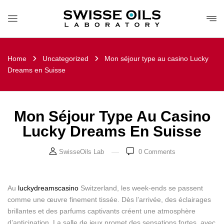
Home
Uncategorized
Mon séjour type au casino Lucky
Dreams en Suisse
Mon Séjour Type Au Casino
Lucky Dreams En Suisse
SwisseOils Lab
0
Comments
Au
luckydreamscasino
Switzerland, les week-ends se passent
comme une œuvre finement tissée. Dès l’arrivée, des éclairages
brillantes et des parfums captivants créent une atmosphère
d’anticipation. La salle de jeux promet des sensations fortes, avec