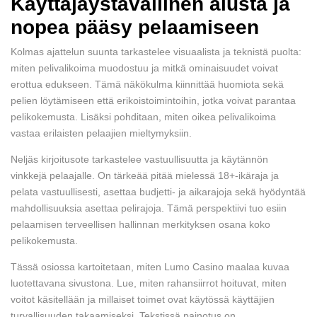
Käyttäjäystävällinen alusta ja
nopea pääsy pelaamiseen
Kolmas ajattelun suunta tarkastelee visuaalista ja teknistä puolta:
miten pelivalikoima muodostuu ja mitkä ominaisuudet voivat
erottua edukseen. Tämä näkökulma kiinnittää huomiota sekä
pelien löytämiseen että erikoistoimintoihin, jotka voivat parantaa
pelikokemusta. Lisäksi pohditaan, miten oikea pelivalikoima
vastaa erilaisten pelaajien mieltymyksiin.
Neljäs kirjoitusote tarkastelee vastuullisuutta ja käytännön
vinkkejä pelaajalle. On tärkeää pitää mielessä 18+-ikäraja ja
pelata vastuullisesti, asettaa budjetti- ja aikarajoja sekä hyödyntää
mahdollisuuksia asettaa pelirajoja. Tämä perspektiivi tuo esiin
pelaamisen terveellisen hallinnan merkityksen osana koko
pelikokemusta.
Tässä osiossa kartoitetaan, miten Lumo Casino maalaa kuvaa
luotettavana sivustona. Lue, miten rahansiirrot hoituvat, miten
voitot käsitellään ja millaiset toimet ovat käytössä käyttäjien
turvallisuuden takaamiseksi. Tekstissä painotus on