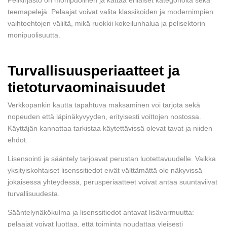
Pelikirjasto on monipuolinen ja kattaa erilaiset kategorioita sekä
teemapelejä. Pelaajat voivat valita klassikoiden ja modernimpien
vaihtoehtojen väliltä, mikä ruokkii kokeilunhalua ja pelisektorin
monipuolisuutta.
Turvallisuusperiaatteet ja
tietoturvaominaisuudet
Verkkopankin kautta tapahtuva maksaminen voi tarjota sekä
nopeuden että läpinäkyvyyden, erityisesti voittojen nostossa.
Käyttäjän kannattaa tarkistaa käytettävissä olevat tavat ja niiden
ehdot.
Lisensointi ja sääntely tarjoavat perustan luotettavuudelle. Vaikka
yksityiskohtaiset lisenssitiedot eivät välttämättä ole näkyvissä
jokaisessa yhteydessä, perusperiaatteet voivat antaa suuntaviivat
turvallisuudesta.
Sääntelynäkökulma ja lisenssitiedot antavat lisävarmuutta:
pelaajat voivat luottaa, että toiminta noudattaa yleisesti