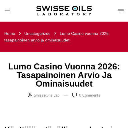
Home
Uncategorized
Lumo Casino vuonna 2026:
tasapainoinen arvio ja ominaisuudet
Lumo Casino Vuonna 2026:
Tasapainoinen Arvio Ja
Ominaisuudet
SwisseOils Lab
0
Comments