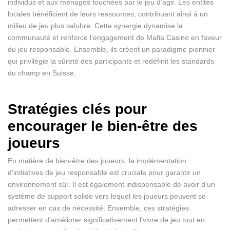
individus et aux ménages touchées par le jeu d’agir. Les entités
locales bénéficient de leurs ressources, contribuant ainsi à un
milieu de jeu plus salubre. Cette synergie dynamise la
communauté et renforce l’engagement de Mafia Casino en faveur
du jeu responsable. Ensemble, ils créent un paradigme pionnier
qui privilégie la sûreté des participants et redéfinit les standards
du champ en Suisse.
Stratégies clés pour
encourager le bien-être des
joueurs
En matière de bien-être des joueurs, la implémentation
d’initiatives de jeu responsable est cruciale pour garantir un
environnement sûr. Il est également indispensable de avoir d’un
système de support solide vers lequel les joueurs peuvent se
adresser en cas de nécessité. Ensemble, ces stratégies
permettent d’améliorer significativement l’vivre de jeu tout en