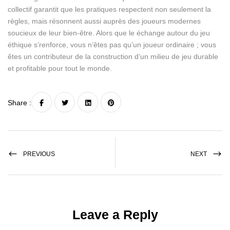
collectif garantit que les pratiques respectent non seulement la
règles, mais résonnent aussi auprès des joueurs modernes
soucieux de leur bien-être. Alors que le échange autour du jeu
éthique s’renforce, vous n’êtes pas qu’un joueur ordinaire ; vous
êtes un contributeur de la construction d’un milieu de jeu durable
et profitable pour tout le monde.
Share :
PREVIOUS
NEXT
Leave a Reply