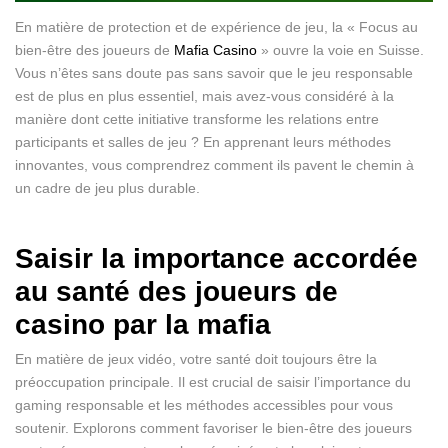
En matière de protection et de expérience de jeu, la « Focus au
bien-être des joueurs de
Mafia Casino
» ouvre la voie en Suisse.
Vous n’êtes sans doute pas sans savoir que le jeu responsable
est de plus en plus essentiel, mais avez-vous considéré à la
manière dont cette initiative transforme les relations entre
participants et salles de jeu ? En apprenant leurs méthodes
innovantes, vous comprendrez comment ils pavent le chemin à
un cadre de jeu plus durable.
Saisir la importance accordée
au santé des joueurs de
casino par la mafia
En matière de jeux vidéo, votre santé doit toujours être la
préoccupation principale. Il est crucial de saisir l’importance du
gaming responsable et les méthodes accessibles pour vous
soutenir. Explorons comment favoriser le bien-être des joueurs