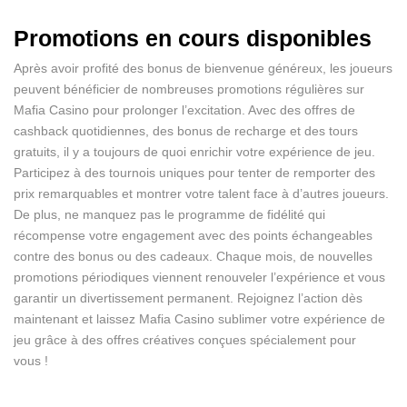
Promotions en cours disponibles
Après avoir profité des bonus de bienvenue généreux, les joueurs
peuvent bénéficier de nombreuses promotions régulières sur
Mafia Casino pour prolonger l’excitation. Avec des offres de
cashback quotidiennes, des bonus de recharge et des tours
gratuits, il y a toujours de quoi enrichir votre expérience de jeu.
Participez à des tournois uniques pour tenter de remporter des
prix remarquables et montrer votre talent face à d’autres joueurs.
De plus, ne manquez pas le programme de fidélité qui
récompense votre engagement avec des points échangeables
contre des bonus ou des cadeaux. Chaque mois, de nouvelles
promotions périodiques viennent renouveler l’expérience et vous
garantir un divertissement permanent. Rejoignez l’action dès
maintenant et laissez Mafia Casino sublimer votre expérience de
jeu grâce à des offres créatives conçues spécialement pour
vous !