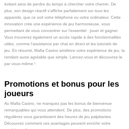
évitant ainsi de perdre du temps à chercher votre chemin. De
plus, son design réactif s’affiche parfaitement sur tous les
appareils, que ce soit votre téléphone ou votre ordinateur. Cette
innovation crée une expérience de jeu harmonieuse, vous
permettant de vous concentrer sur l’essentiel : jouer et gagner.
Vous trouverez également un accès rapide à des fonctionnalités
utiles, comme l’assistance par chat en direct et les tutoriels de
jeu. En résumé, Mafia Casino améliore votre expérience de jeu, la
rendant aussi agréable que simple. Lancez-vous et découvrez-le
par vous-même !
Promotions et bonus pour les
joueurs
Au Mafia Casino, ne manquez pas les bonus de bienvenue
remarquables qui vous attendent. De plus, des promotions
régulières vous garantissent des heures de jeu palpitantes.
Découvrez comment ces avantages peuvent enrichir votre