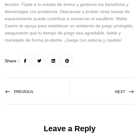
tensión. Fíjate a tu estado de ánimo y gestiona tus beneficios y
desventajas con prudencia. Descansar y probar otras tareas de
esparcimiento puede contribuir a conservar el equilibrio. Mafia
Casino te apoya para establecer un ambiente de juego protegido,
asegurando que tu tiempo de juego sea agradable, fiable y
manejado de forma prudente. ¡Juega con astucia y cautela!
Share :
PREVIOUS
NEXT
Leave a Reply