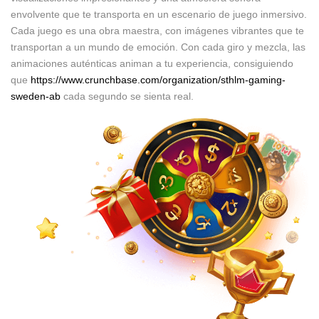
envolvente que te transporta en un escenario de juego inmersivo.
Cada juego es una obra maestra, con imágenes vibrantes que te
transportan a un mundo de emoción. Con cada giro y mezcla, las
animaciones auténticas animan a tu experiencia, consiguiendo
que
https://www.crunchbase.com/organization/sthlm-gaming-
sweden-ab
cada segundo se sienta real.