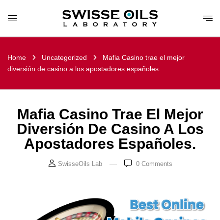
Home
Uncategorized
Mafia Casino trae el mejor
diversión de casino a los apostadores españoles.
Mafia Casino Trae El Mejor
Diversión De Casino A Los
Apostadores Españoles.
SwisseOils Lab
0
Comments