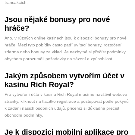
transakcích.
Jsou nějaké bonusy pro nové
hráče?
Ano, v různých online kasinech jsou k dispozici bonusy pro nové
hráče. Mezi tyto pobídky často patří uvítací bonusy, roztočení
zdarma nebo bonusy za vklad. Je nezbytné si přečíst podmínky,
abychom porozuměli požadavky na sázení a způsobilost.
Jakým způsobem vytvořím účet v
kasinu Rich Royal?
Pro vytvoření účtu v kasinu Rich Royal musíme navštívit webové
stránky, kliknout na tlačítko registrace a postupovat podle pokynů
k zadání našich osobních údajů, přičemž si důkladně přečíst
obchodní podmínky.
Je k dispozici mobilní aplikace pro