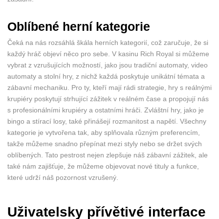
Oblíbené herní kategorie
Čeká na nás rozsáhlá škála herních kategorií, což zaručuje, že si
každý hráč objeví něco pro sebe. V kasinu Rich Royal si můžeme
vybrat z vzrušujících možností, jako jsou tradiční automaty, video
automaty a stolní hry, z nichž každá poskytuje unikátní témata a
zábavní mechaniku. Pro ty, kteří mají rádi strategie, hry s reálnými
krupiéry poskytují strhující zážitek v reálném čase a propojují nás
s profesionálními krupiéry a ostatními hráči. Zvláštní hry, jako je
bingo a stírací losy, také přinášejí rozmanitost a napětí. Všechny
kategorie je vytvořena tak, aby splňovala různým preferencím,
takže můžeme snadno přepínat mezi styly nebo se držet svých
oblíbených. Tato pestrost nejen zlepšuje náš zábavní zážitek, ale
také nám zajišťuje, že můžeme objevovat nové tituly a funkce,
které udrží náš pozornost vzrušený.
Uživatelsky přívětivé interface