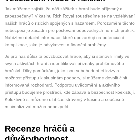
Jak můžeme zajistit, že náš zážitek z hraní bude příjemný a
zabezpečený? V kasinu Rich Royal soustředíme se na vzdělávání
našich hráčů o rizicích spojených s hazardem. Porozumění těchto
nebezpečí je zásadní pro pěstování odpovědných herních praktik.
Nabízíme detailní informace, které upozorňují na potenciální
komplikace, jako je návykovost a finanční problémy.
Je pro nás důležité povzbuzovat hráče, aby si stanovili limity ve
svých aktivitách hraní a identifikovali příznaky problémového
hráčství. Díky pomůckám, jako jsou sebehodnotící kvízy a
možnost přístupu k skupinám podpory, si můžeme dovolit činit
informovaná rozhodnutí. Podporou uvědomění a aktivního
přístupu budujeme prostředí, kde zábava a bezpečnost koexistují.
Kolektivně si můžeme užít čas strávený v kasinu a současně
minimalizovat možná nebezpečí.
Recenze hráčů a
důvěryhodnost