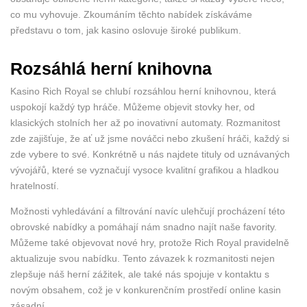
co mu vyhovuje. Zkoumáním těchto nabídek získáváme
představu o tom, jak kasino oslovuje široké publikum.
Rozsáhlá herní knihovna
Kasino Rich Royal se chlubí rozsáhlou herní knihovnou, která
uspokojí každý typ hráče. Můžeme objevit stovky her, od
klasických stolních her až po inovativní automaty. Rozmanitost
zde zajišťuje, že ať už jsme nováčci nebo zkušení hráči, každý si
zde vybere to své. Konkrétně u nás najdete tituly od uznávaných
vývojářů, které se vyznačují vysoce kvalitní grafikou a hladkou
hratelností.
Možnosti vyhledávání a filtrování navíc ulehčují procházení této
obrovské nabídky a pomáhají nám snadno najít naše favority.
Můžeme také objevovat nové hry, protože Rich Royal pravidelně
aktualizuje svou nabídku. Tento závazek k rozmanitosti nejen
zlepšuje náš herní zážitek, ale také nás spojuje v kontaktu s
novým obsahem, což je v konkurenčním prostředí online kasin
zásadní.