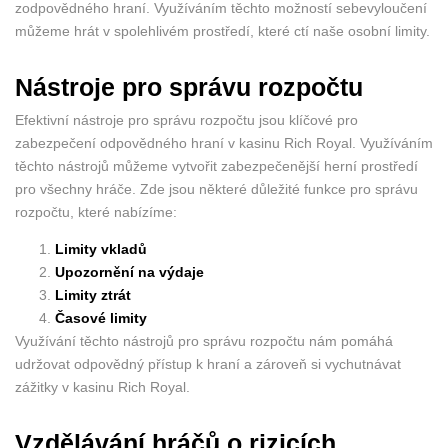
zodpovědného hraní. Využíváním těchto možností sebevyloučení
můžeme hrát v spolehlivém prostředí, které ctí naše osobní limity.
Nástroje pro správu rozpočtu
Efektivní nástroje pro správu rozpočtu jsou klíčové pro
zabezpečení odpovědného hraní v kasinu Rich Royal. Využíváním
těchto nástrojů můžeme vytvořit zabezpečenější herní prostředí
pro všechny hráče. Zde jsou některé důležité funkce pro správu
rozpočtu, které nabízíme:
Limity vkladů
Upozornění na výdaje
Limity ztrát
Časové limity
Využívání těchto nástrojů pro správu rozpočtu nám pomáhá
udržovat odpovědný přístup k hraní a zároveň si vychutnávat
zážitky v kasinu Rich Royal.
Vzdělávání hráčů o rizicích