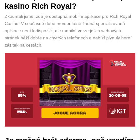
kasino Rich Royal?
Zkoumali jsme, zda je dostupná mobilní aplikace pro Rich Royal
Casino. V současné době momentálně žádná specializovaná
aplikace není k dispozici, ale mobilní verze jejich webových
stránek běží dobře na chytrých telefonech a nabízí plynulý herní
zážitek na cestách.