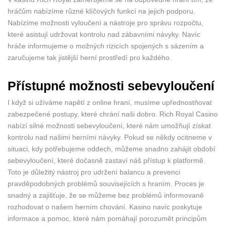
hráčům nabízíme různé klíčových funkcí na jejich podporu.
Nabízíme možnosti vyloučení a nástroje pro správu rozpočtu,
které asistují udržovat kontrolu nad zábavními návyky. Navíc
hráče informujeme o možných rizicích spojených s sázením a
zaručujeme tak jistější herní prostředí pro každého.
Přístupné možnosti sebevyloučení
I když si užíváme napětí z online hraní, musíme upřednostňovat
zabezpečené postupy, které chrání naši dobro. Rich Royal Casino
nabízí silné možnosti sebevyloučení, které nám umožňují získat
kontrolu nad našimi herními návyky. Pokud se někdy ocitneme v
situaci, kdy potřebujeme oddech, můžeme snadno zahájit období
sebevyloučení, které dočasně zastaví náš přístup k platformě.
Toto je důležitý nástroj pro udržení balancu a prevenci
pravděpodobných problémů souvisejících s hraním. Proces je
snadný a zajišťuje, že se můžeme bez problémů informovaně
rozhodovat o našem herním chování. Kasino navíc poskytuje
informace a pomoc, které nám pomáhají porozumět principům