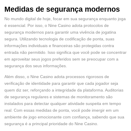
Medidas de segurança modernos
No mundo digital de hoje, focar em sua segurança enquanto joga
é essencial. Por isso, o Nine Casino adota protocolos de
segurança modernos para garantir uma vivência de jogatina
segura. Utilizando tecnologia de codificação de ponta, suas
informações individuais e financeiras são protegidas contra
entrada não permitido. Isso significa que você pode se concentrar
em aproveitar seus jogos preferidos sem se preocupar com a
segurança dos seus informações.
Além disso, o Nine Casino adota processos rigorosos de
verificação de identidade para garantir que cada jogador seja
quem diz ser, reforçando a integridade da plataforma. Auditorias
de segurança regulares e sistemas de monitoramento são
instalados para detectar qualquer atividade suspeita em tempo
real. Com essas medidas de ponta, você pode imergir em um
ambiente de jogo emocionante com confiança, sabendo que sua
segurança é a principal prioridade do Nine Casino.