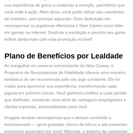
sua experiência de game e sustentar a emoção, permitindo que
você volte à ação. Além disso, você pode utilizar seu reembolso
de imediato, sem precisar aguardar. Esse dedicação em
recompensar os jogadores diferencia o Nine Casino como líder
em games na internet. Desfrute a excitação e permita seu game
brilhar ainda mais com esta promoção incrível!
Plano de Benefícios por Lealdade
Ao mergulhar no universo emocionante do Nine Casino, o
Programa de Recompensas de Fidelidade oferece uma maneira
fantástica de ser reconhecido pelo seu jogo constante. Ele foi
criado para aprimorar sua experiência, transformando cada
jogada em prêmios únicas. Você ganhará créditos a cada partida
que desfrutar, revelando uma série de vantagens empolgantes e
ofertas especiais, personalizadas para você.
Imagine receber recompensas que o deixam envolvido e
entusiasmado — giros gratuitas, bônus de bônus e até presentes
exclusivos aguardam por você! Ademais, o sistema de categorias