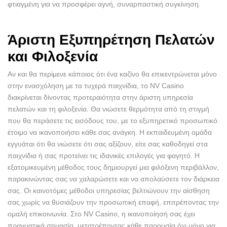
φτιαγμένη για να προσφέρει αγνή, συναρπαστική συγκίνηση.
Άριστη Εξυπηρέτηση Πελατών
και Φιλοξενία
Αν και θα περίμενε κάποιος ότι ένα καζίνο θα επικεντρώνεται μόνο
στην ενασχόληση με τα τυχερά παιχνίδια, το NV Casino
διακρίνεται δίνοντας προτεραιότητα στην άριστη υπηρεσία
πελατών και τη φιλοξενία. Θα νιώσετε θερμότητα από τη στιγμή
που θα περάσετε τις εισόδους του, με το εξυπηρετικό προσωπικό
έτοιμο να ικανοποιήσει κάθε σας ανάγκη. Η εκπαιδευμένη ομάδα
εγγυάται ότι θα νιώσετε ότι σας αξίζουν, είτε σας καθοδηγεί στα
παιχνίδια ή σας προτείνει τις ιδανικές επιλογές για φαγητό. Η
εξατομικευμένη μέθοδος τους δημιουργεί μια φιλόξενη περιβάλλον,
παρακινώντας σας να χαλαρώσετε και να απολαύσετε τον διάρκεια
σας. Οι καινοτόμες μέθοδοι υπηρεσίας βελτιώνουν την αίσθηση
σας χωρίς να θυσιάζουν την προσωπική επαφή, επιτρέποντας την
ομαλή επικοινωνία. Στο NV Casino, η ικανοποίησή σας έχει
πραγματικά σημασία, μετατρέποντας κάθε παρουσία όχι μόνο για