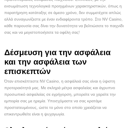
ενσωμάτωση τεχνολογικά προηγμένων χαρακτηριστικών, όπως η
παρατήρηση κατάταξης σε άμεσο χρόνο, δεν συμμετέχετε απλώς
αλλά συναγωνίζεστε με έναν ενδιαφέροντα τρόπο. Στο NV Casino,
κάθε παρουσία σας δίνει την δυνατότητα να βελτιώσετε το παιχνίδι
σας και να μεγιστοποιήσετε τα οφέλη σας!
Δέσμευση για την ασφάλεια
και την ασφάλεια των
επισκεπτών
Όταν επισκέπτεστε NV Casino, η ασφάλειά σας είναι η ύψιστη
προτεραιότητά μας. Με σκληρά μέτρα ασφαλείας και άγρυπνο
προσωπικό ασφαλείας σε εγρήγορση, μπορείτε να χαρείτε την
εμπειρία σας με ηρεμία. Υποσχόμαστε να σας κρατάμε
προστατευμένους, ώστε το μόνο στο οποίο χρειάζεται να
επικεντρωθείτε είναι η ψυχαγωγία.