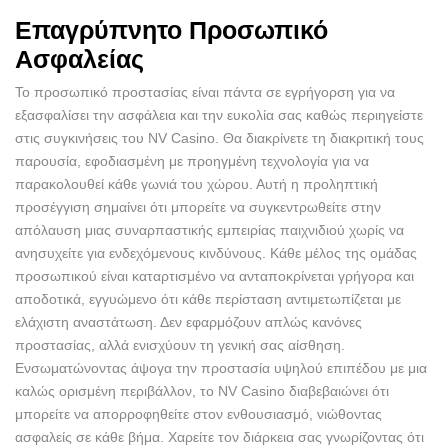
Επαγρύπνητο Προσωπικό
Ασφαλείας
Το προσωπικό προστασίας είναι πάντα σε εγρήγορση για να
εξασφαλίσει την ασφάλεια και την ευκολία σας καθώς περιηγείστε
στις συγκινήσεις του NV Casino. Θα διακρίνετε τη διακριτική τους
παρουσία, εφοδιασμένη με προηγμένη τεχνολογία για να
παρακολουθεί κάθε γωνιά του χώρου. Αυτή η προληπτική
προσέγγιση σημαίνει ότι μπορείτε να συγκεντρωθείτε στην
απόλαυση μιας συναρπαστικής εμπειρίας παιχνιδιού χωρίς να
ανησυχείτε για ενδεχόμενους κινδύνους. Κάθε μέλος της ομάδας
προσωπικού είναι καταρτισμένο να ανταποκρίνεται γρήγορα και
αποδοτικά, εγγυώμενο ότι κάθε περίσταση αντιμετωπίζεται με
ελάχιστη αναστάτωση. Δεν εφαρμόζουν απλώς κανόνες
προστασίας, αλλά ενισχύουν τη γενική σας αίσθηση.
Ενσωματώνοντας άψογα την προστασία υψηλού επιπέδου με μια
καλώς ορισμένη περιβάλλον, το NV Casino διαβεβαιώνει ότι
μπορείτε να απορροφηθείτε στον ενθουσιασμό, νιώθοντας
ασφαλείς σε κάθε βήμα. Χαρείτε τον διάρκεια σας γνωρίζοντας ότι