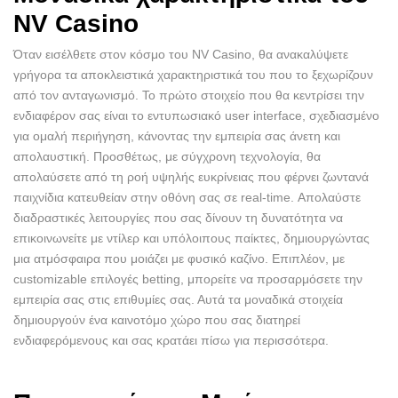
NV Casino
Όταν εισέλθετε στον κόσμο του NV Casino, θα ανακαλύψετε
γρήγορα τα αποκλειστικά χαρακτηριστικά του που το ξεχωρίζουν
από τον ανταγωνισμό. Το πρώτο στοιχείο που θα κεντρίσει την
ενδιαφέρον σας είναι το εντυπωσιακό user interface, σχεδιασμένο
για ομαλή περιήγηση, κάνοντας την εμπειρία σας άνετη και
απολαυστική. Προσθέτως, με σύγχρονη τεχνολογία, θα
απολαύσετε από τη ροή υψηλής ευκρίνειας που φέρνει ζωντανά
παιχνίδια κατευθείαν στην οθόνη σας σε real-time. Απολαύστε
διαδραστικές λειτουργίες που σας δίνουν τη δυνατότητα να
επικοινωνείτε με ντίλερ και υπόλοιπους παίκτες, δημιουργώντας
μια ατμόσφαιρα που μοιάζει με φυσικό καζίνο. Επιπλέον, με
customizable επιλογές betting, μπορείτε να προσαρμόσετε την
εμπειρία σας στις επιθυμίες σας. Αυτά τα μοναδικά στοιχεία
δημιουργούν ένα καινοτόμο χώρο που σας διατηρεί
ενδιαφερόμενους και σας κρατάει πίσω για περισσότερα.