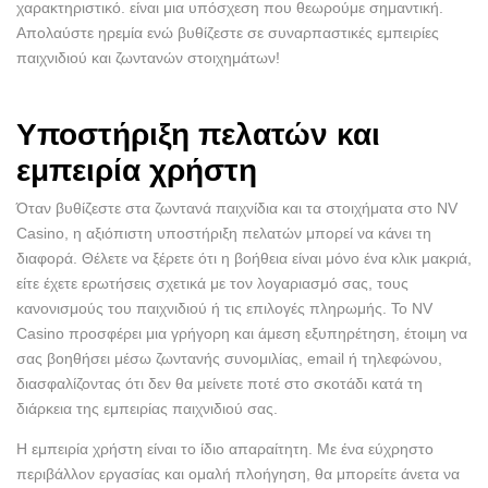
χαρακτηριστικό. είναι μια υπόσχεση που θεωρούμε σημαντική.
Απολαύστε ηρεμία ενώ βυθίζεστε σε συναρπαστικές εμπειρίες
παιχνιδιού και ζωντανών στοιχημάτων!
Υποστήριξη πελατών και
εμπειρία χρήστη
Όταν βυθίζεστε στα ζωντανά παιχνίδια και τα στοιχήματα στο NV
Casino, η αξιόπιστη υποστήριξη πελατών μπορεί να κάνει τη
διαφορά. Θέλετε να ξέρετε ότι η βοήθεια είναι μόνο ένα κλικ μακριά,
είτε έχετε ερωτήσεις σχετικά με τον λογαριασμό σας, τους
κανονισμούς του παιχνιδιού ή τις επιλογές πληρωμής. Το NV
Casino προσφέρει μια γρήγορη και άμεση εξυπηρέτηση, έτοιμη να
σας βοηθήσει μέσω ζωντανής συνομιλίας, email ή τηλεφώνου,
διασφαλίζοντας ότι δεν θα μείνετε ποτέ στο σκοτάδι κατά τη
διάρκεια της εμπειρίας παιχνιδιού σας.
Η εμπειρία χρήστη είναι το ίδιο απαραίτητη. Με ένα εύχρηστο
περιβάλλον εργασίας και ομαλή πλοήγηση, θα μπορείτε άνετα να