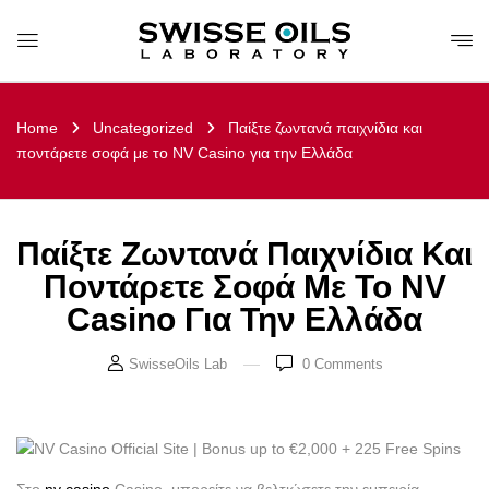
Home
Uncategorized
Παίξτε ζωντανά παιχνίδια και
ποντάρετε σοφά με το NV Casino για την Ελλάδα
Παίξτε Ζωντανά Παιχνίδια Και
Ποντάρετε Σοφά Με Το NV
Casino Για Την Ελλάδα
SwisseOils Lab
0
Comments