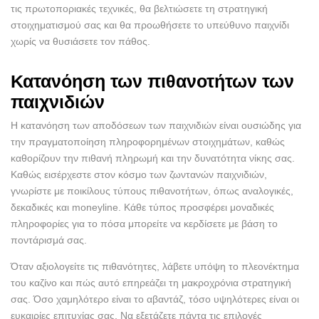
τις πρωτοποριακές τεχνικές, θα βελτιώσετε τη στρατηγική
στοιχηματισμού σας και θα προωθήσετε το υπεύθυνο παιχνίδι
χωρίς να θυσιάσετε τον πάθος.
Κατανόηση των πιθανοτήτων των
παιχνιδιών
Η κατανόηση των αποδόσεων των παιχνιδιών είναι ουσιώδης για
την πραγματοποίηση πληροφορημένων στοιχημάτων, καθώς
καθορίζουν την πιθανή πληρωμή και την δυνατότητα νίκης σας.
Καθώς εισέρχεστε στον κόσμο των ζωντανών παιχνιδιών,
γνωρίστε με ποικίλους τύπους πιθανοτήτων, όπως αναλογικές,
δεκαδικές και moneyline. Κάθε τύπος προσφέρει μοναδικές
πληροφορίες για το πόσα μπορείτε να κερδίσετε με βάση το
ποντάρισμά σας.
Όταν αξιολογείτε τις πιθανότητες, λάβετε υπόψη το πλεονέκτημα
του καζίνο και πώς αυτό επηρεάζει τη μακροχρόνια στρατηγική
σας. Όσο χαμηλότερο είναι το αβαντάζ, τόσο υψηλότερες είναι οι
ευκαιρίες επιτυχίας σας. Να εξετάζετε πάντα τις επιλογές