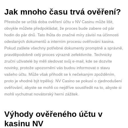
Jak mnoho času trvá ověření?
Přestože se určitá doba ověření účtu v NV Casinu může lišit,
obvykle můžete předpokládat, že proces bude zabere od pár
hodin do pár dnů. Tato lhůta do značné míry závisí na účinnosti
odeslaných dokumentů a interním procesu ověřování kasina.
Pokud zašlete všechny potřebné dokumenty promptně a správně,
pravděpodobně celý proces výrazně zefektivníte. Technicky
zruční uživatelé by měli sledovat svůj e-mail, kde se dozvíte
novinky, protože upozornění vás budou informovat o stavu
vašeho účtu. Může však přihodit se k nečekaným zpožděním,
proto je vhodné být trpělivý. NV Casino se pokusí o zjednodušení
ověřování, abyste se mohli co nejdříve soustředit na to, abyste si
mohli vychutnat novátorský herní zážitek.
Výhody ověřeného účtu v
kasinu NV