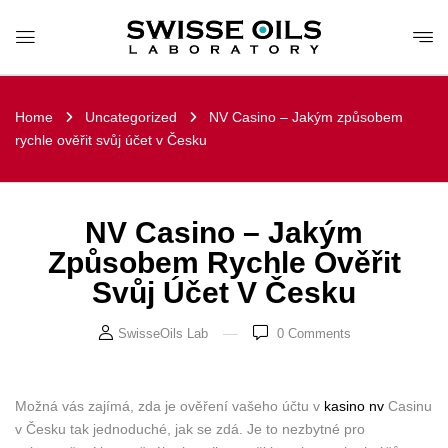
Home
Uncategorized
NV Casino – Jakým způsobem
rychle ověřit svůj účet v Česku
NV Casino – Jakým
Způsobem Rychle Ověřit
Svůj Účet V Česku
SwisseOils Lab
0
Comments
Možná vás zajímá, zda je ověření vašeho účtu v
kasino nv
Casinu
v Česku tak jednoduché, jak se zdá. Je to nezbytné pro