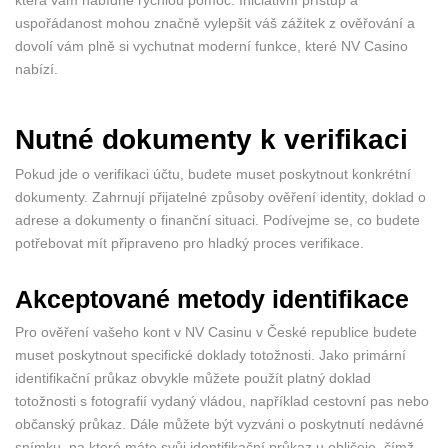
která vám nabídne rychlou pomoc. Iniciativní přístup a
uspořádanost mohou značně vylepšit váš zážitek z ověřování a
dovolí vám plně si vychutnat moderní funkce, které NV Casino
nabízí.
Nutné dokumenty k verifikaci
Pokud jde o verifikaci účtu, budete muset poskytnout konkrétní
dokumenty. Zahrnují přijatelné způsoby ověření identity, doklad o
adrese a dokumenty o finanční situaci. Podívejme se, co budete
potřebovat mít připraveno pro hladký proces verifikace.
Akceptované metody identifikace
Pro ověření vašeho kont v NV Casinu v České republice budete
muset poskytnout specifické doklady totožnosti. Jako primární
identifikační průkaz obvykle můžete použít platný doklad
totožnosti s fotografií vydaný vládou, například cestovní pas nebo
občanský průkaz. Dále můžete být vyzváni o poskytnutí nedávné
snímku, na které máte svůj identifikační průkaz u obličeje, čímž