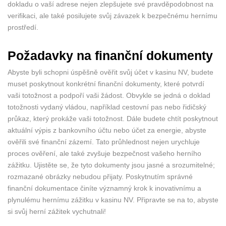
dokladu o vaší adrese nejen zlepšujete své pravděpodobnost na
verifikaci, ale také posilujete svůj závazek k bezpečnému hernímu
prostředí.
Požadavky na finanční dokumenty
Abyste byli schopni úspěšně ověřit svůj účet v kasinu NV, budete
muset poskytnout konkrétní finanční dokumenty, které potvrdí
vaši totožnost a podpoří vaši žádost. Obvykle se jedná o doklad
totožnosti vydaný vládou, například cestovní pas nebo řidičský
průkaz, který prokáže vaši totožnost. Dále budete chtít poskytnout
aktuální výpis z bankovního účtu nebo účet za energie, abyste
ověřili své finanční zázemí. Tato průhlednost nejen urychluje
proces ověření, ale také zvyšuje bezpečnost vašeho herního
zážitku. Ujistěte se, že tyto dokumenty jsou jasné a srozumitelné;
rozmazané obrázky nebudou přijaty. Poskytnutím správné
finanční dokumentace činíte významný krok k inovativnímu a
plynulému hernímu zážitku v kasinu NV. Připravte se na to, abyste
si svůj herní zážitek vychutnali!