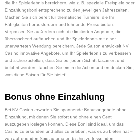
die Ihr Spielerlebnis bereichern, wie z. B. spezielle Freispiele oder
Einzahlungsboni entsprechend zu den jeweiligen Jahreszeiten.
Machen Sie sich bereit für thematische Turniere, die Ihr
Fähigkeiten herausfordern und lohnende Preise bieten.
Verpassen Sie außerdem nicht die limitierten Angebote, die
überraschend auftauchen und Ihr Spielerlebnis mit einer
unerwarteten Wendung bereichern. Jede Saison entwickelt NV
Casino innovative Angebote, um Ihr Spielerlebnis zu verbessern
und sicherzustellen, dass Sie bei jedem Schritt fasziniert und
belohnt werden. Tauchen Sie ein in die Action und entdecken Sie,
was diese Saison für Sie bietet!
Bonus ohne Einzahlung
Bei NV Casino erwarten Sie spannende Bonusangebote ohne
Einzahlung, mit denen Sie sofort und ohne einen Cent
auszugeben loslegen können. Diese Boni sind ideal, um das
Casino zu erkunden und alles zu erleben, was es zu bieten hat –
von aufregenden Spielautomaten bis hin zu fesselnden