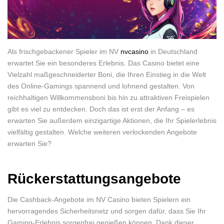
Als frischgebackener Spieler im NV
nvcasino
in Deutschland
erwartet Sie ein besonderes Erlebnis. Das Casino bietet eine
Vielzahl maßgeschneiderter Boni, die Ihren Einstieg in die Welt
des Online-Gamings spannend und lohnend gestalten. Von
reichhaltigen Willkommensboni bis hin zu attraktiven Freispielen
gibt es viel zu entdecken. Doch das ist erst der Anfang – es
erwarten Sie außerdem einzigartige Aktionen, die Ihr Spielerlebnis
vielfältig gestalten. Welche weiteren verlockenden Angebote
erwarten Sie?
Rückerstattungsangebote
Die Cashback-Angebote im NV Casino bieten Spielern ein
hervorragendes Sicherheitsnetz und sorgen dafür, dass Sie Ihr
Gaming-Erlebnis sorgenfrei genießen können. Dank dieser