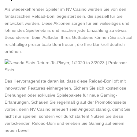
Als wiederkehrender Spieler im NV Casino werden Sie von den
fantastischen Reload-Boni begeistert sein, die speziell für Sie
entwickelt wurden. Diese Aktionen sorgen für ein vielseitiges und
lohnendes Spielerlebnis und machen jede Einzahlung zu etwas
Besonderem. Beim Aufladen Ihres Guthabens können Sie sich auf
reichhaltige prozentuale Boni freuen, die Ihre Bankroll deutlich
erhöhen.
Das Hervorragendste daran ist, dass diese Reload-Boni oft mit
innovativen Features einhergehen. Sichern Sie sich kostenlose
Drehungen oder exklusive Spielepakete für neue Gaming-
Erfahrungen. Schauen Sie regelmäßig auf der Promotionsseite
vorbei, denn NV Casino erneuert sein Angebot ständig, damit Sie
nicht nur spielen, sondern voll durchstarten! Nutzen Sie diese
verlockenden Reload-Boni und erleben Sie Gaming auf einem
neuen Level!