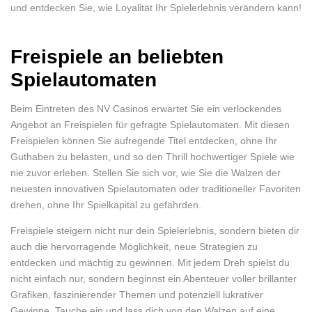
und entdecken Sie, wie Loyalität Ihr Spielerlebnis verändern kann!
Freispiele an beliebten
Spielautomaten
Beim Eintreten des NV Casinos erwartet Sie ein verlockendes
Angebot an Freispielen für gefragte Spielautomaten. Mit diesen
Freispielen können Sie aufregende Titel entdecken, ohne Ihr
Guthaben zu belasten, und so den Thrill hochwertiger Spiele wie
nie zuvor erleben. Stellen Sie sich vor, wie Sie die Walzen der
neuesten innovativen Spielautomaten oder traditioneller Favoriten
drehen, ohne Ihr Spielkapital zu gefährden.
Freispiele steigern nicht nur dein Spielerlebnis, sondern bieten dir
auch die hervorragende Möglichkeit, neue Strategien zu
entdecken und mächtig zu gewinnen. Mit jedem Dreh spielst du
nicht einfach nur, sondern beginnst ein Abenteuer voller brillanter
Grafiken, faszinierender Themen und potenziell lukrativer
Gewinne. Tauche ein und lass dich von den Walzen auf eine