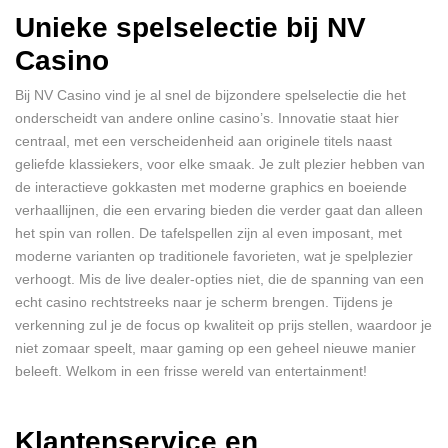
Unieke spelselectie bij NV
Casino
Bij NV Casino vind je al snel de bijzondere spelselectie die het
onderscheidt van andere online casino’s. Innovatie staat hier
centraal, met een verscheidenheid aan originele titels naast
geliefde klassiekers, voor elke smaak. Je zult plezier hebben van
de interactieve gokkasten met moderne graphics en boeiende
verhaallijnen, die een ervaring bieden die verder gaat dan alleen
het spin van rollen. De tafelspellen zijn al even imposant, met
moderne varianten op traditionele favorieten, wat je spelplezier
verhoogt. Mis de live dealer-opties niet, die de spanning van een
echt casino rechtstreeks naar je scherm brengen. Tijdens je
verkenning zul je de focus op kwaliteit op prijs stellen, waardoor je
niet zomaar speelt, maar gaming op een geheel nieuwe manier
beleeft. Welkom in een frisse wereld van entertainment!
Klantenservice en