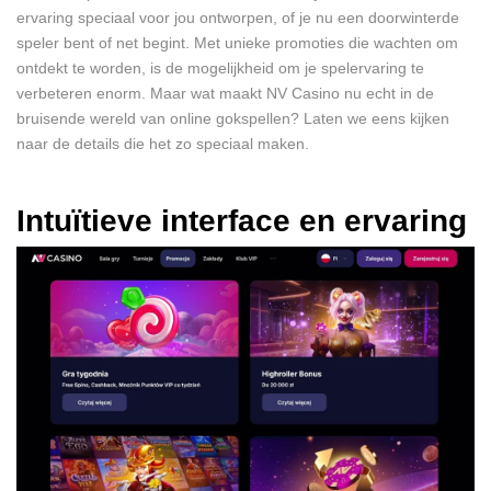
ervaring speciaal voor jou ontworpen, of je nu een doorwinterde
speler bent of net begint. Met unieke promoties die wachten om
ontdekt te worden, is de mogelijkheid om je spelervaring te
verbeteren enorm. Maar wat maakt NV Casino nu echt in de
bruisende wereld van online gokspellen? Laten we eens kijken
naar de details die het zo speciaal maken.
Intuïtieve interface en ervaring