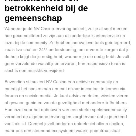
betrokkenheid bij de
gemeenschap
Wanneer je de NV Casino-ervaring beleeft, zul je al snel merken
hoe gecommitteerd ze zijn aan uitzonderlijke klantenservice en
inzet bij de community. Ze hebben innovatieve tools geïntegreerd,
zoals live chat en 24/7 ondersteuning, om ervoor te zorgen dat je
de hulp krijgt die je nodig hebt, wanneer je die nodig hebt. Je zult
geen vervelende wachttijden ervaren; hun responsieve team is
slechts een muisklik verwijderd.
Bovendien stimuleert NV Casino een actieve community en
moedigt het spelers aan om met elkaar in contact te komen via
forums en sociale media. Je kunt adviezen delen, winsten vieren
of gewoon genieten van de gezelligheid met andere liefhebbers.
Hun inzet voor het opbouwen van een sterke spelerscommunity
verbetert de algemene ervaring en zorgt ervoor dat je je erkend
voelt als lid. Dompel jezelf onder en ontdek niet alleen spellen,
maar ook een steunend ecosysteem waarin jij centraal staat.