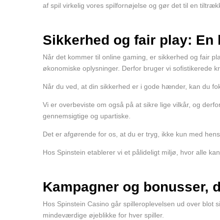
af spil virkelig vores spilfornøjelse og gør det til en tiltr
Sikkerhed og fair play: En 
Når det kommer til online gaming, er sikkerhed og fair play
økonomiske oplysninger. Derfor bruger vi sofistikerede kryp
Når du ved, at din sikkerhed er i gode hænder, kan du fok
Vi er overbeviste om også på at sikre lige vilkår, og derfor
gennemsigtige og upartiske.
Det er afgørende for os, at du er tryg, ikke kun med hensy
Hos Spinstein etablerer vi et pålideligt miljø, hvor alle k
Kampagner og bonusser, de
Hos Spinstein Casino går spilleroplevelsen ud over blot s
mindeværdige øjeblikke for hver spiller.