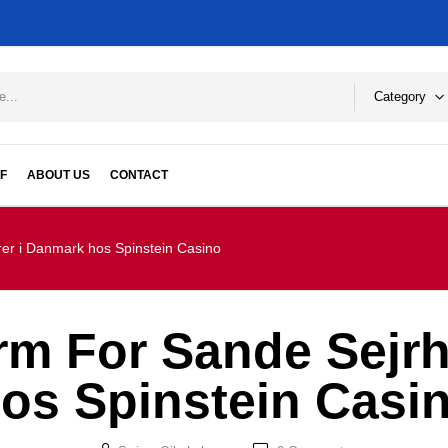
Category
F
ABOUT US
CONTACT
rrer i Danmark hos Spinstein Casino
orm For Sande Sejr
os Spinstein Casi