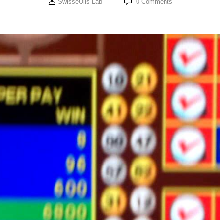
SwisseOils Lab
0
Comments