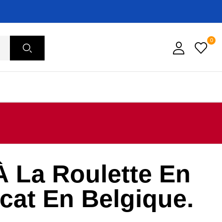
0
À La Roulette En
cat En Belgique.