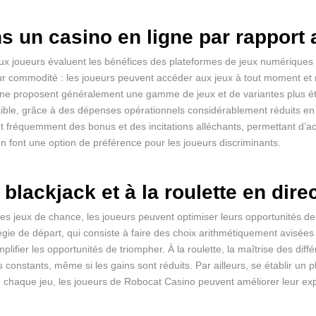
s un casino en ligne par rapport 
eux joueurs évaluent les bénéfices des plateformes de jeux numériques 
ur commodité : les joueurs peuvent accéder aux jeux à tout moment et n
gne proposent généralement une gamme de jeux et de variantes plus éte
aible, grâce à des dépenses opérationnels considérablement réduits en l
nt fréquemment des bonus et des incitations alléchants, permettant d’acc
ne en font une option de préférence pour les joueurs discriminants.
lackjack et à la roulette en dire
t des jeux de chance, les joueurs peuvent optimiser leurs opportunités
égie de départ, qui consiste à faire des choix arithmétiquement avisées e
lifier les opportunités de triompher. À la roulette, la maîtrise des diff
constants, même si les gains sont réduits. Par ailleurs, se établir un 
 de chaque jeu, les joueurs de Robocat Casino peuvent améliorer leur ex