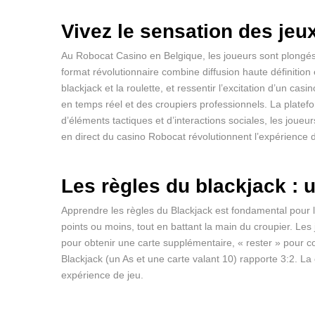
Vivez le sensation des jeu
Au Robocat Casino en Belgique, les joueurs sont plongés d
format révolutionnaire combine diffusion haute définition
blackjack et la roulette, et ressentir l’excitation d’un 
en temps réel et des croupiers professionnels. La platefo
d’éléments tactiques et d’interactions sociales, les joueu
en direct du casino Robocat révolutionnent l’expérience d
Les règles du blackjack : 
Apprendre les règles du Blackjack est fondamental pour les
points ou moins, tout en battant la main du croupier. Les
pour obtenir une carte supplémentaire, « rester » pour c
Blackjack (un As et une carte valant 10) rapporte 3:2. L
expérience de jeu.