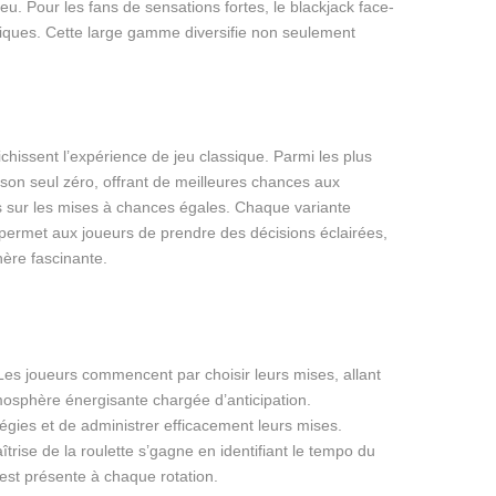
eu. Pour les fans de sensations fortes, le blackjack face-
égiques. Cette large gamme diversifie non seulement
chissent l’expérience de jeu classique. Parmi les plus
 son seul zéro, offrant de meilleures chances aux
es sur les mises à chances égales. Chaque variante
 permet aux joueurs de prendre des décisions éclairées,
hère fascinante.
t. Les joueurs commencent par choisir leurs mises, allant
tmosphère énergisante chargée d’anticipation.
égies et de administrer efficacement leurs mises.
trise de la roulette s’gagne en identifiant le tempo du
 est présente à chaque rotation.