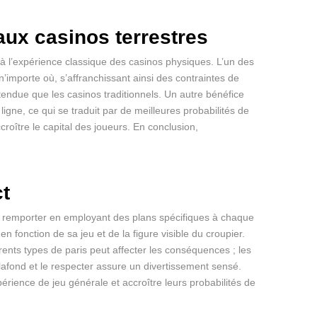
aux casinos terrestres
à l’expérience classique des casinos physiques. L’un des
’importe où, s’affranchissant ainsi des contraintes de
ndue que les casinos traditionnels. Un autre bénéfice
igne, ce qui se traduit par de meilleures probabilités de
roître le capital des joueurs. En conclusion,
ct
 de remporter en employant des plans spécifiques à chaque
n fonction de sa jeu et de la figure visible du croupier.
érents types de paris peut affecter les conséquences ; les
plafond et le respecter assure un divertissement sensé.
périence de jeu générale et accroître leurs probabilités de