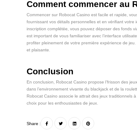
Comment commencer au R
Commencer sur Robocat Casino est facile et rapide, vou
fournissant vos détails personnelles et en vérifiant votre i
inscription complétée, vous pouvez déposer des fonds via
est important de vous familiariser avec l’interface utilisa
profiter pleinement de votre première expérience de jeu.
et plaisante.
Conclusion
En conclusion, Robocat Casino propose l’frisson des jeux 
dans l’environnement vivante du blackjack et de la roulett
Robocat Casino associe le attrait des jeux traditionnels 
choix pour les enthousiastes de jeux.
Share :