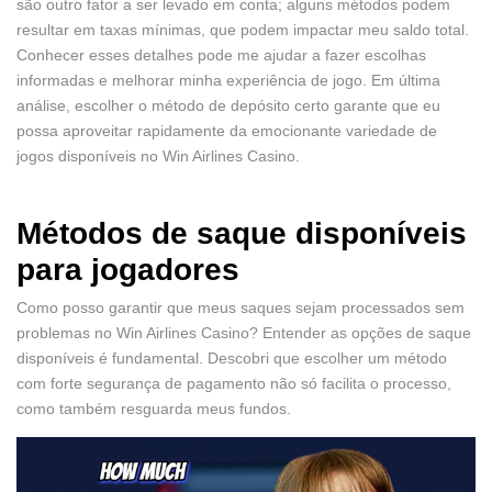
são outro fator a ser levado em conta; alguns métodos podem
resultar em taxas mínimas, que podem impactar meu saldo total.
Conhecer esses detalhes pode me ajudar a fazer escolhas
informadas e melhorar minha experiência de jogo. Em última
análise, escolher o método de depósito certo garante que eu
possa aproveitar rapidamente da emocionante variedade de
jogos disponíveis no Win Airlines Casino.
Métodos de saque disponíveis
para jogadores
Como posso garantir que meus saques sejam processados sem
problemas no Win Airlines Casino? Entender as opções de saque
disponíveis é fundamental. Descobri que escolher um método
com forte segurança de pagamento não só facilita o processo,
como também resguarda meus fundos.