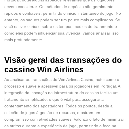
Portugal, notei alguns aspectos relevantes que os jogadores
devem considerar. Os métodos de depósito são geralmente
rápidos e confiáveis, permitindo o início instantâneo do jogo. No
entanto, os saques podem ser um pouco mais complicados. Se
você estiver curioso sobre os tempos médios de tratamento e
como eles podem influenciar sua vivência, vamos analisar isso
mais profundamente.
Visão geral das transações do
cassino Win Airlines
Ao analisar as transações do Win Airlines Casino, notei como o
processo é suave e acessível para os jogadores em Portugal. A
integração da inovação na infraestrutura do cassino facilita um
tratamento simplificado, o que é vital para assegurar a
contentamento dos apostadores. Todos os pontos, desde a
seleção de jogos à gestão de recursos, mostram um
compromisso com atividades suaves. Valorizo o fato de minimizar
os atritos durante a experiência de jogo, permitindo o foco na