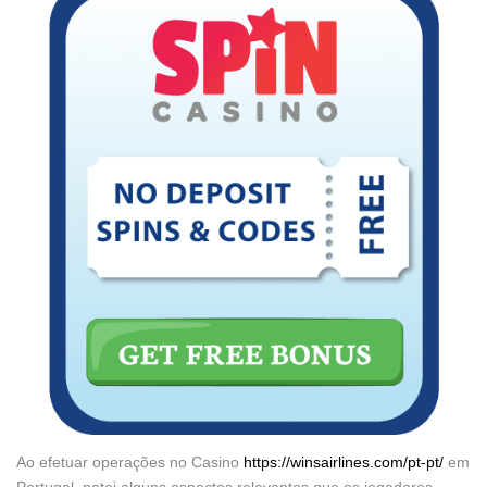
Ao efetuar operações no Casino
https://winsairlines.com/pt-pt/
em