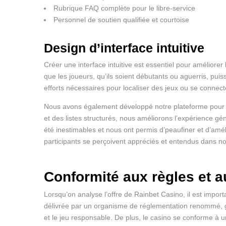
Rubrique FAQ complète pour le libre-service
Personnel de soutien qualifiée et courtoise
Design d’interface intuitive
Créer une interface intuitive est essentiel pour améliorer 
que les joueurs, qu’ils soient débutants ou aguerris, puiss
efforts nécessaires pour localiser des jeux ou se connecte
Nous avons également développé notre plateforme pour qu’
et des listes structurés, nous améliorons l’expérience gén
été inestimables et nous ont permis d’peaufiner et d’amé
participants se perçoivent appréciés et entendus dans not
Conformité aux règles et a
Lorsqu’on analyse l’offre de Rainbet Casino, il est impor
délivrée par un organisme de réglementation renommé, ga
et le jeu responsable. De plus, le casino se conforme à u