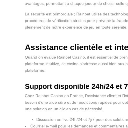
avantages, permettant à chaque joueur de choisir celle qu
La sécurité est primordiale ; Rainbet utilise des techno
procédures de vérification strictes pour prévenir la frau
pleinement de notre expérience de jeu en toute sérénité
Assistance clientèle et inte
Quand on évalue Rainbet Casino, il est essentiel de prend
plateforme intuitive, ce casino s’adresse aussi bien aux p
plateforme.
Support disponible 24h/24 et 7
Chez Rainbet Casino en France, l’assistance client et l’i
besoin d’une aide sûre et de résolutions rapides pour op
une solution en un clic en cas de nécessité.
Discussion en live 24h/24 et 7j/7 pour des solution
Courriel e-mail pour les demandes et commentaires a