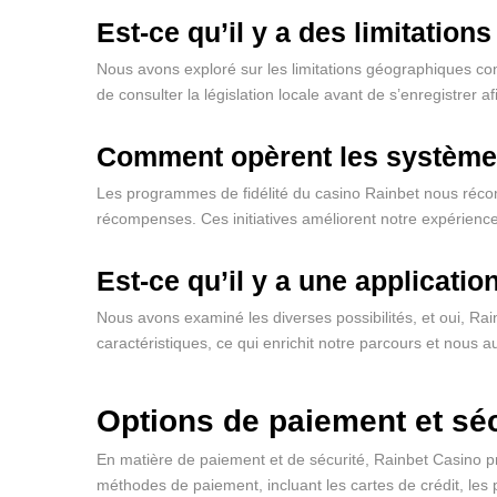
Est-ce qu’il y a des limitatio
Nous avons exploré sur les limitations géographiques conc
de consulter la législation locale avant de s’enregistrer a
Comment opèrent les systèmes 
Les programmes de fidélité du casino Rainbet nous réco
récompenses. Ces initiatives améliorent notre expérience
Est-ce qu’il y a une applicatio
Nous avons examiné les diverses possibilités, et oui, Rain
caractéristiques, ce qui enrichit notre parcours et nous a
Options de paiement et séc
En matière de paiement et de sécurité, Rainbet Casino pr
méthodes de paiement, incluant les cartes de crédit, les p