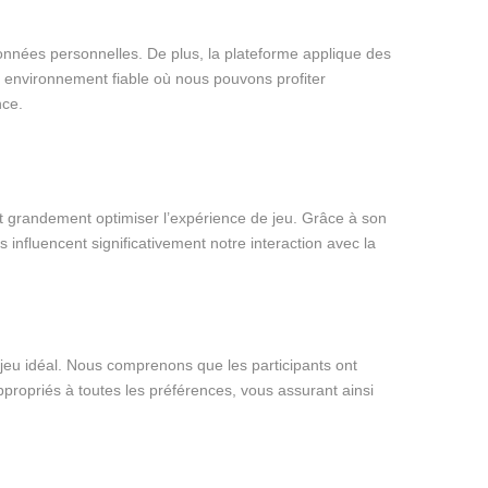
données personnelles. De plus, la plateforme applique des
un environnement fiable où nous pouvons profiter
nce.
eut grandement optimiser l’expérience de jeu. Grâce à son
 influencent significativement notre interaction avec la
e jeu idéal. Nous comprenons que les participants ont
propriés à toutes les préférences, vous assurant ainsi