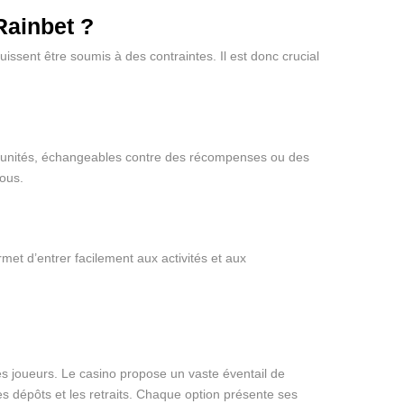
Rainbet ?
issent être soumis à des contraintes. Il est donc crucial
s unités, échangeables contre des récompenses ou des
nous.
met d’entrer facilement aux activités et aux
es joueurs. Le casino propose un vaste éventail de
les dépôts et les retraits. Chaque option présente ses