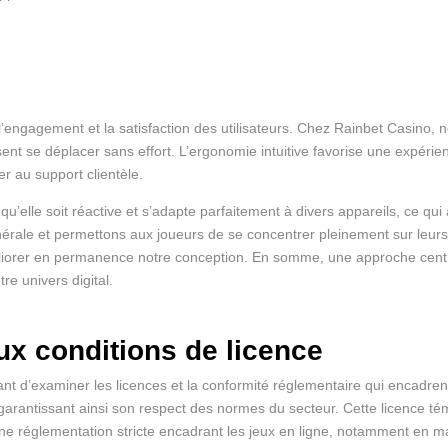
l’engagement et la satisfaction des utilisateurs. Chez Rainbet Casino, nou
ent se déplacer sans effort. L’ergonomie intuitive favorise une expérienc
r au support clientèle.
elle soit réactive et s’adapte parfaitement à divers appareils, ce qui 
érale et permettons aux joueurs de se concentrer pleinement sur leurs ac
liorer en permanence notre conception. En somme, une approche centrée 
re univers digital.
ux conditions de licence
tant d’examiner les licences et la conformité réglementaire qui encadre
rantissant ainsi son respect des normes du secteur. Cette licence té
ne réglementation stricte encadrant les jeux en ligne, notamment en ma