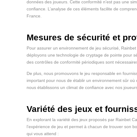
données des joueurs. Cette conformité n’est pas une simp
confiance. L’analyse de ces éléments facilite de compr
France.
Mesures de sécurité et pro
Pour assurer un environnement de jeu sécurisé, Rainbet
déployons une technologie de cryptage de pointe pour sécu
des contrôles de conformité périodiques sont nécessaire
De plus, nous promouvons le jeu responsable en fournissant
important pour nous de établir un environnement sûr où ch
nous établissons un climat de confiance avec nos joueur
Variété des jeux et fournis
En explorant la variété des jeux proposés par Rainbet Casi
l’expérience de jeu et permet à chacun de trouver son bon
qui vous attend :