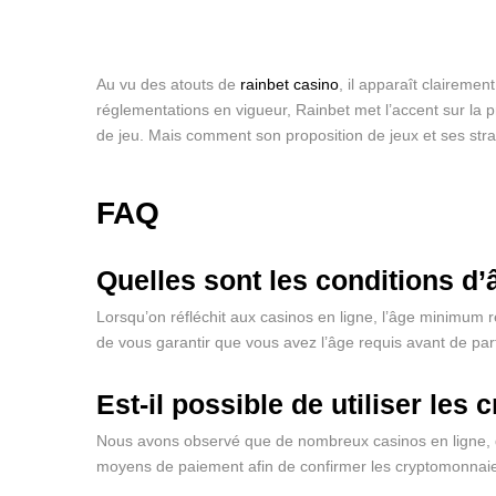
Au vu des atouts de
rainbet casino
, il apparaît clairemen
réglementations en vigueur, Rainbet met l’accent sur la p
de jeu. Mais comment son proposition de jeux et ses strat
FAQ
Quelles sont les conditions d’
Lorsqu’on réfléchit aux casinos en ligne, l’âge minimum re
de vous garantir que vous avez l’âge requis avant de parti
Est-il possible de utiliser le
Nous avons observé que de nombreux casinos en ligne, d
moyens de paiement afin de confirmer les cryptomonnaie