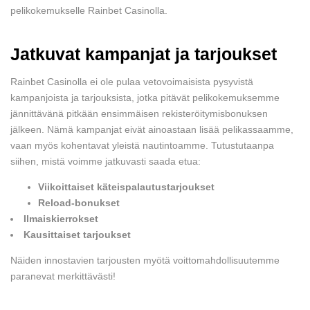
pelikokemukselle Rainbet Casinolla.
Jatkuvat kampanjat ja tarjoukset
Rainbet Casinolla ei ole pulaa vetovoimaisista pysyvistä
kampanjoista ja tarjouksista, jotka pitävät pelikokemuksemme
jännittävänä pitkään ensimmäisen rekisteröitymisbonuksen
jälkeen. Nämä kampanjat eivät ainoastaan lisää pelikassaamme,
vaan myös kohentavat yleistä nautintoamme. Tutustutaanpa
siihen, mistä voimme jatkuvasti saada etua:
Viikoittaiset käteispalautustarjoukset
Reload-bonukset
Ilmaiskierrokset
Kausittaiset tarjoukset
Näiden innostavien tarjousten myötä voittomahdollisuutemme
paranevat merkittävästi!