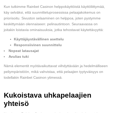
Kun tutkimme Rainbet Casinon helppokäyttöistä käyttöliittymää,
käy selväksi, että suunnitteluprosessissa pelaajakokemus on
priorisoitu. Sivuston selaaminen on helppoa, joten pystymme
keskittymään olennaiseen: pelinautintoon. Seuraavassa on
joitakin loistavia ominaisuuksia, jotka tehostavat käytettävyyttä:
Käyttäjäystävällinen asettelu
Responsiivinen suunnittelu
Nopeat latausajat
Avulias tuki
Nämä elementit myötävaikuttavat viihdyttävään ja hedelmälliseen
peliympäristöön, mikä vahvistaa, että pelaajien tyytyväisyys on
todellakin Rainbet Casinon ytimessä.
Kukoistava uhkapelaajien
yhteisö