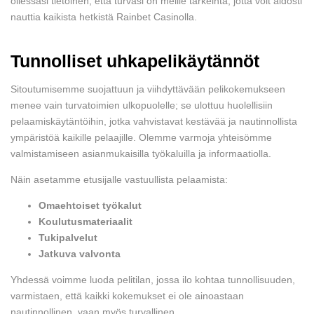
ollessasi tietoinen, että turvasi on meille tärkeintä, jotta voit aidosti
nauttia kaikista hetkistä Rainbet Casinolla.
Tunnolliset uhkapelikäytännöt
Sitoutumisemme suojattuun ja viihdyttävään pelikokemukseen
menee vain turvatoimien ulkopuolelle; se ulottuu huolellisiin
pelaamiskäytäntöihin, jotka vahvistavat kestävää ja nautinnollista
ympäristöä kaikille pelaajille. Olemme varmoja yhteisömme
valmistamiseen asianmukaisilla työkaluilla ja informaatiolla.
Näin asetamme etusijalle vastuullista pelaamista:
Omaehtoiset työkalut
Koulutusmateriaalit
Tukipalvelut
Jatkuva valvonta
Yhdessä voimme luoda pelitilan, jossa ilo kohtaa tunnollisuuden,
varmistaen, että kaikki kokemukset ei ole ainoastaan
nautinnollinen, vaan myös turvallinen.