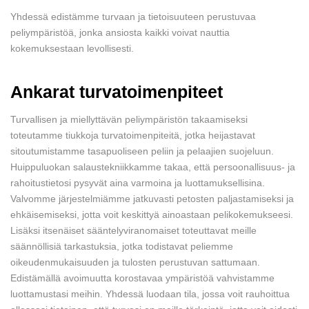
Yhdessä edistämme turvaan ja tietoisuuteen perustuvaa
peliympäristöä, jonka ansiosta kaikki voivat nauttia
kokemuksestaan levollisesti.
Ankarat turvatoimenpiteet
Turvallisen ja miellyttävän peliympäristön takaamiseksi
toteutamme tiukkoja turvatoimenpiteitä, jotka heijastavat
sitoutumistamme tasapuoliseen peliin ja pelaajien suojeluun.
Huippuluokan salaustekniikkamme takaa, että persoonallisuus- ja
rahoitustietosi pysyvät aina varmoina ja luottamuksellisina.
Valvomme järjestelmiämme jatkuvasti petosten paljastamiseksi ja
ehkäisemiseksi, jotta voit keskittyä ainoastaan pelikokemukseesi.
Lisäksi itsenäiset sääntelyviranomaiset toteuttavat meille
säännöllisiä tarkastuksia, jotka todistavat peliemme
oikeudenmukaisuuden ja tulosten perustuvan sattumaan.
Edistämällä avoimuutta korostavaa ympäristöä vahvistamme
luottamustasi meihin. Yhdessä luodaan tila, jossa voit rauhoittua