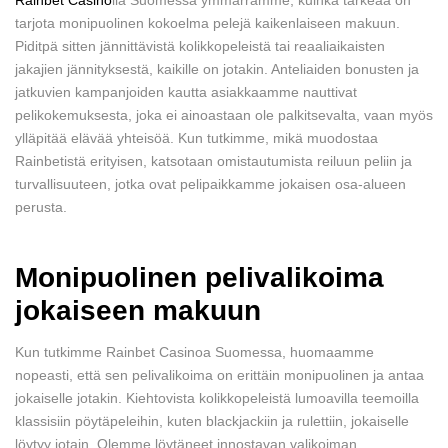
Rainbet Casino
lla Suomessa ymmärrämme, kuinka tärkeää on
tarjota monipuolinen kokoelma pelejä kaikenlaiseen makuun.
Piditpä sitten jännittävistä kolikkopeleistä tai reaaliaikaisten
jakajien jännityksestä, kaikille on jotakin. Anteliaiden bonusten ja
jatkuvien kampanjoiden kautta asiakkaamme nauttivat
pelikokemuksesta, joka ei ainoastaan ole palkitsevalta, vaan myös
ylläpitää elävää yhteisöä. Kun tutkimme, mikä muodostaa
Rainbetistä erityisen, katsotaan omistautumista reiluun peliin ja
turvallisuuteen, jotka ovat pelipaikkamme jokaisen osa-alueen
perusta.
Monipuolinen pelivalikoima
jokaiseen makuun
Kun tutkimme Rainbet Casinoa Suomessa, huomaamme
nopeasti, että sen pelivalikoima on erittäin monipuolinen ja antaa
jokaiselle jotakin. Kiehtovista kolikkopeleistä lumoavilla teemoilla
klassisiin pöytäpeleihin, kuten blackjackiin ja rulettiin, jokaiselle
löytyy jotain. Olemme löytäneet innostavan valikoiman