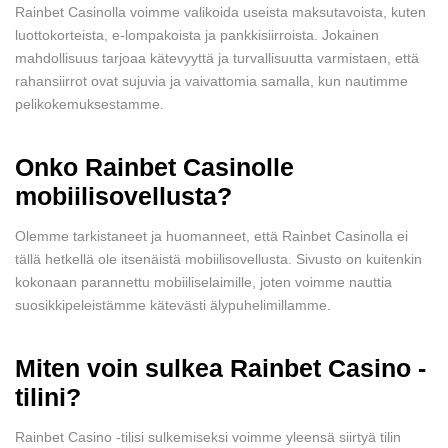
Rainbet Casinolla voimme valikoida useista maksutavoista, kuten
luottokorteista, e-lompakoista ja pankkisiirroista. Jokainen
mahdollisuus tarjoaa kätevyyttä ja turvallisuutta varmistaen, että
rahansiirrot ovat sujuvia ja vaivattomia samalla, kun nautimme
pelikokemuksestamme.
Onko Rainbet Casinolle
mobiilisovellusta?
Olemme tarkistaneet ja huomanneet, että Rainbet Casinolla ei
tällä hetkellä ole itsenäistä mobiilisovellusta. Sivusto on kuitenkin
kokonaan parannettu mobiiliselaimille, joten voimme nauttia
suosikkipeleistämme kätevästi älypuhelimillamme.
Miten voin sulkea Rainbet Casino -
tilini?
Rainbet Casino -tilisi sulkemiseksi voimme yleensä siirtyä tilin