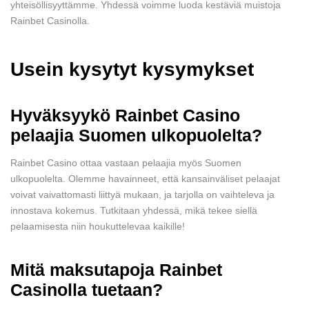
yhteisöllisyyttämme. Yhdessä voimme luoda kestäviä muistoja
Rainbet Casinolla.
Usein kysytyt kysymykset
Hyväksyykö Rainbet Casino
pelaajia Suomen ulkopuolelta?
Rainbet Casino ottaa vastaan pelaajia myös Suomen
ulkopuolelta. Olemme havainneet, että kansainväliset pelaajat
voivat vaivattomasti liittyä mukaan, ja tarjolla on vaihteleva ja
innostava kokemus. Tutkitaan yhdessä, mikä tekee siellä
pelaamisesta niin houkuttelevaa kaikille!
Mitä maksutapoja Rainbet
Casinolla tuetaan?