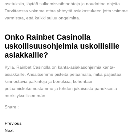
asetuksiin, löytää sulkemisvaihtoehtoja ja noudattaa ohjeita.
Tarvittaessa voimme ottaa yhteyttä asiakastukeen jotta voimme
varmistaa, että kaikki sujuu ongelmitta.
Onko Rainbet Casinolla
uskollisuusohjelmia uskollisille
asiakkaille?
Kyllä, Rainbet Casinolla on kanta-asiakasohjelmia kanta-
asiakkaille. Ansaitsemme pisteitä pelaamalla, mikä paljastaa
kiinnostavia palkintoja ja bonuksia, kohentaen
pelaamiskokemustamme ja tehden jokaisesta panoksesta
merkityksellisemmän.
Share :
Previous
Next