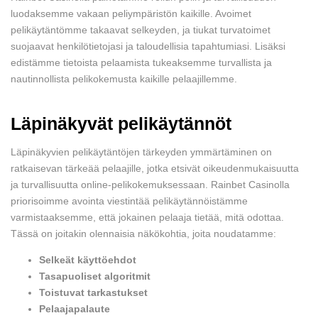
luodaksemme vakaan peliympäristön kaikille. Avoimet
pelikäytäntömme takaavat selkeyden, ja tiukat turvatoimet
suojaavat henkilötietojasi ja taloudellisia tapahtumiasi. Lisäksi
edistämme tietoista pelaamista tukeaksemme turvallista ja
nautinnollista pelikokemusta kaikille pelaajillemme.
Läpinäkyvät pelikäytännöt
Läpinäkyvien pelikäytäntöjen tärkeyden ymmärtäminen on
ratkaisevan tärkeää pelaajille, jotka etsivät oikeudenmukaisuutta
ja turvallisuutta online-pelikokemuksessaan. Rainbet Casinolla
priorisoimme avointa viestintää pelikäytännöistämme
varmistaaksemme, että jokainen pelaaja tietää, mitä odottaa.
Tässä on joitakin olennaisia näkökohtia, joita noudatamme:
Selkeät käyttöehdot
Tasapuoliset algoritmit
Toistuvat tarkastukset
Pelaajapalaute