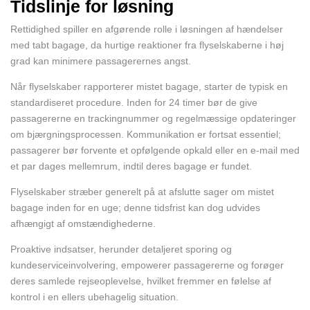
Tidslinje for løsning
Rettidighed spiller en afgørende rolle i løsningen af hændelser
med tabt bagage, da hurtige reaktioner fra flyselskaberne i høj
grad kan minimere passagerernes angst.
Når flyselskaber rapporterer mistet bagage, starter de typisk en
standardiseret procedure. Inden for 24 timer bør de give
passagererne en trackingnummer og regelmæssige opdateringer
om bjærgningsprocessen. Kommunikation er fortsat essentiel;
passagerer bør forvente et opfølgende opkald eller en e-mail med
et par dages mellemrum, indtil deres bagage er fundet.
Flyselskaber stræber generelt på at afslutte sager om mistet
bagage inden for en uge; denne tidsfrist kan dog udvides
afhængigt af omstændighederne.
Proaktive indsatser, herunder detaljeret sporing og
kundeserviceinvolvering, empowerer passagererne og forøger
deres samlede rejseoplevelse, hvilket fremmer en følelse af
kontrol i en ellers ubehagelig situation.