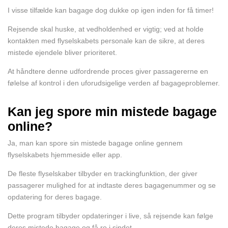
I visse tilfælde kan bagage dog dukke op igen inden for få timer!
Rejsende skal huske, at vedholdenhed er vigtig; ved at holde
kontakten med flyselskabets personale kan de sikre, at deres
mistede ejendele bliver prioriteret.
At håndtere denne udfordrende proces giver passagererne en
følelse af kontrol i den uforudsigelige verden af bagageproblemer.
Kan jeg spore min mistede bagage
online?
Ja, man kan spore sin mistede bagage online gennem
flyselskabets hjemmeside eller app.
De fleste flyselskaber tilbyder en trackingfunktion, der giver
passagerer mulighed for at indtaste deres bagagenummer og se
opdatering for deres bagage.
Dette program tilbyder opdateringer i live, så rejsende kan følge
deres mistede bagage og få ro i sindet.