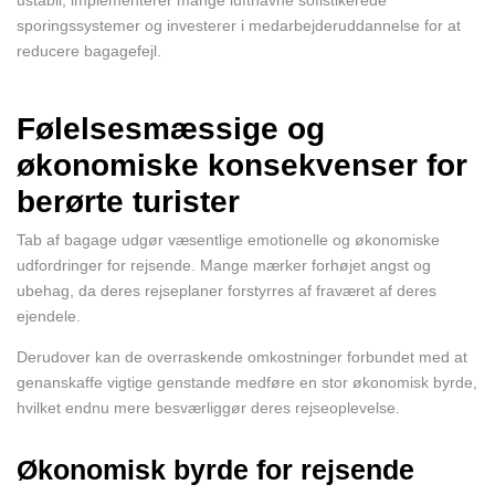
ustabil, implementerer mange lufthavne sofistikerede
sporingssystemer og investerer i medarbejderuddannelse for at
reducere bagagefejl.
Følelsesmæssige og
økonomiske konsekvenser for
berørte turister
Tab af bagage udgør væsentlige emotionelle og økonomiske
udfordringer for rejsende. Mange mærker forhøjet angst og
ubehag, da deres rejseplaner forstyrres af fraværet af deres
ejendele.
Derudover kan de overraskende omkostninger forbundet med at
genanskaffe vigtige genstande medføre en stor økonomisk byrde,
hvilket endnu mere besværliggør deres rejseoplevelse.
Økonomisk byrde for rejsende