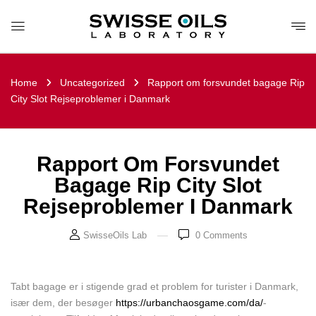
Home
Uncategorized
Rapport om forsvundet bagage Rip
City Slot Rejseproblemer i Danmark
Rapport Om Forsvundet
Bagage Rip City Slot
Rejseproblemer I Danmark
SwisseOils Lab
0
Comments
Tabt bagage er i stigende grad et problem for turister i Danmark,
især dem, der besøger
https://urbanchaosgame.com/da/
-