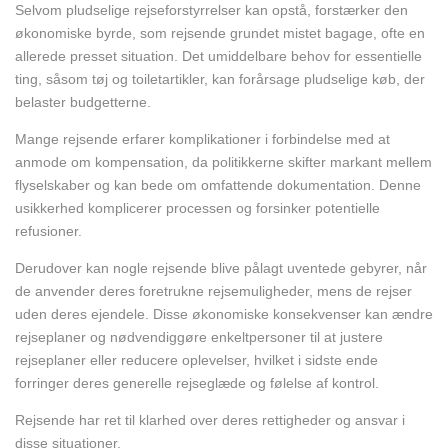
Selvom pludselige rejseforstyrrelser kan opstå, forstærker den
økonomiske byrde, som rejsende grundet mistet bagage, ofte en
allerede presset situation. Det umiddelbare behov for essentielle
ting, såsom tøj og toiletartikler, kan forårsage pludselige køb, der
belaster budgetterne.
Mange rejsende erfarer komplikationer i forbindelse med at
anmode om kompensation, da politikkerne skifter markant mellem
flyselskaber og kan bede om omfattende dokumentation. Denne
usikkerhed komplicerer processen og forsinker potentielle
refusioner.
Derudover kan nogle rejsende blive pålagt uventede gebyrer, når
de anvender deres foretrukne rejsemuligheder, mens de rejser
uden deres ejendele. Disse økonomiske konsekvenser kan ændre
rejseplaner og nødvendiggøre enkeltpersoner til at justere
rejseplaner eller reducere oplevelser, hvilket i sidste ende
forringer deres generelle rejseglæde og følelse af kontrol.
Rejsende har ret til klarhed over deres rettigheder og ansvar i
disse situationer.