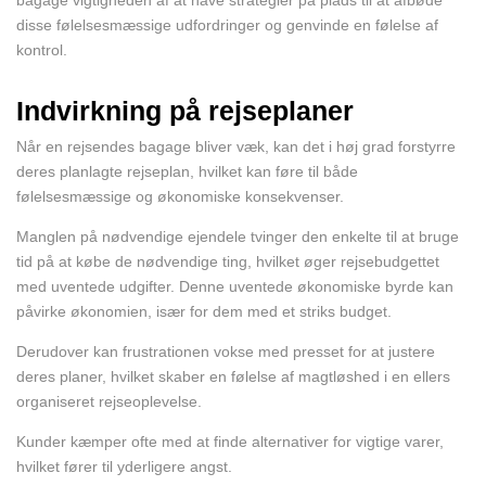
bagage vigtigheden af at have strategier på plads til at afbøde
disse følelsesmæssige udfordringer og genvinde en følelse af
kontrol.
Indvirkning på rejseplaner
Når en rejsendes bagage bliver væk, kan det i høj grad forstyrre
deres planlagte rejseplan, hvilket kan føre til både
følelsesmæssige og økonomiske konsekvenser.
Manglen på nødvendige ejendele tvinger den enkelte til at bruge
tid på at købe de nødvendige ting, hvilket øger rejsebudgettet
med uventede udgifter. Denne uventede økonomiske byrde kan
påvirke økonomien, især for dem med et striks budget.
Derudover kan frustrationen vokse med presset for at justere
deres planer, hvilket skaber en følelse af magtløshed i en ellers
organiseret rejseoplevelse.
Kunder kæmper ofte med at finde alternativer for vigtige varer,
hvilket fører til yderligere angst.