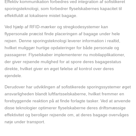
Effektiv kommunikation forbedres ved integration af sofistikeret
sporingsteknologi, som forbedrer flyselskabernes kapacitet til
effektfuldt at lokalisere mistet bagage.
Ved hjælp af RFID-mærker og stregkodesystemer kan
flypersonale præcist finde placeringen af bagage under hele
rejsen. Denne sporingsteknologi leverer information i realtid,
hvilket muliggør hurtige opdateringer for både personale og
passagerer. Flyselskaber implementerer nu mobilapplikationer,
der giver rejsende mulighed for at spore deres bagagestatus
direkte, hvilket giver en øget følelse af kontrol over deres
ejendele.
Derudover har udviklingen af sofistikerede sporingssystemer øget
ansvarligheden blandt luftfartsselskaberne, hvilket fremmer en
forebyggende reaktion på at finde forlagte tasker. Ved at anvende
disse teknologier optimerer flyselskaberne deres driftsmæssige
effektivitet og beroliger rejsende om, at deres bagage overvåges
nøje under transport.