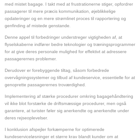
med mistet bagage. I takt med at frustrationerne stiger, opfordrer
passagerer til mere præcis kommunikation, øjeblikkelige
opdateringer og en mere strømlinet proces til rapportering og
genfinding af mistede genstande.
Denne appel til forbedringer understreger vigtigheden af, at
flyselskaberne indfører bedre teknologier og træningsprogrammer
for at give deres personale mulighed for effektivt at adressere
passagerernes problemer.
Derudover er forebyggende tiltag, såsom forbedrede
overvågningssystemer og tilbud af kundeservice, essentielle for at
genoprette passagerernes troværdighed.
Implementering af stærke procedurer omkring bagagehåndtering
vil ikke blot forstærke de driftsmæssige procedurer, men også
garantere, at turister føler sig anerkendte og anerkendte under
deres rejseoplevelser.
I konklusion afspejler forkæmperne for optimerede
kundeserviceløsninger et større krav blandt kunder om at