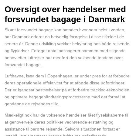
Oversigt over hændelser med
forsvundet bagage i Danmark
Skønt forsvundet bagage kan hændes hvor som helst i verden,
har Danmark erfaret en betydelig forøgelse i disse tilfælde i de
senere år. Denne udvikling vækker bekymring hos både rejsende
og flypladser. Forøget antal passagerer sammen med stigende
behov efter luftrejser har medført den voksende tendens over
forsvundet bagage.
Lufthavne, især dem i Copenhagen, er under pres for at forbedre
deres operationelle effektivitet for at afbøde disse udfordringer.
Der er igangsat bestræbelser på at forbedre tracking-teknologien
og optimere bagagehåndteringsprocesserne med det formål at
gendanne de rejsendes tillid.
Mærkeligt nok har de voksende hændelser fået flyselskaberne til
at genoverveje deres politikker vedrørende erstatning og
assistance til berørte rejsende. Selvom situationen fortsat er