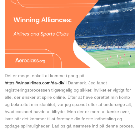
Det er meget enkelt at komme i gang på
https://winsairlines.com/da-dk/
i Danmark. Jeg fandt
registreringsprocessen tilgængelig og sikker, hvilket er vigtigt for
alle, der ønsker at spille online. Efter at have oprettet min konto
og bekræftet min identitet, var jeg spændt efter at undersøge alt,
hvad casinoet havde at tilbyde. Men der er mere at tænke over,
især når det kommer til at foretage din første indbetaling og
opdage spilmuligheder. Lad os gå nærmere ind på denne proces.