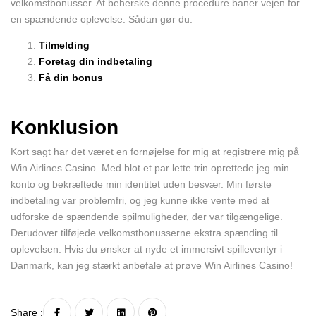
velkomstbonusser. At beherske denne procedure baner vejen for
en spændende oplevelse. Sådan gør du:
Tilmelding
Foretag din indbetaling
Få din bonus
Konklusion
Kort sagt har det været en fornøjelse for mig at registrere mig på
Win Airlines Casino. Med blot et par lette trin oprettede jeg min
konto og bekræftede min identitet uden besvær. Min første
indbetaling var problemfri, og jeg kunne ikke vente med at
udforske de spændende spilmuligheder, der var tilgængelige.
Derudover tilføjede velkomstbonusserne ekstra spænding til
oplevelsen. Hvis du ønsker at nyde et immersivt spilleventyr i
Danmark, kan jeg stærkt anbefale at prøve Win Airlines Casino!
Share :