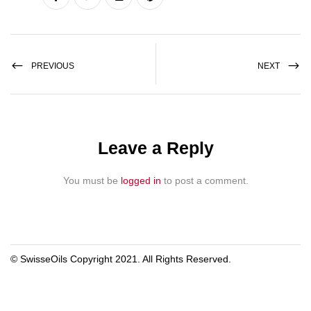
PREVIOUS
NEXT
Leave a Reply
You must be
logged in
to post a comment.
© SwisseOils Copyright 2021. All Rights Reserved.