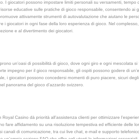
to. I giocatori possono impostare limiti personali su versamenti, tempo 
risorse educative sulle pratiche di gioco responsabile, consentendo ai 
ò promuove attivamente strumenti di autovalutazione che aiutano le perso
tare i giocatori in ogni fase della loro esperienza di gioco. Nel comple
tezione e al divertimento dei giocatori.
rono un’oasi di possibilità di gioco, dove ogni giro e ogni mescolata si
rte impegno per il gioco responsabile, gli ospiti possono godere di un’e
le, i giocatori possono concedersi momenti di puro piacere, sicuri degli
nel panorama del gioco d’azzardo svizzero.
Royal Casino dà priorità all’assistenza clienti per ottimizzare l’esperi
no fare affidamento su una risoluzione tempestiva ed efficiente delle loro
si canali di comunicazione, tra cui live chat, e-mail e supporto telefonico,
o un’ampia sezione FAQ che offre agli utenti le informazioni essenziali.