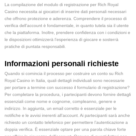
La compilazione del modulo di registrazione per Rich Royal
Casino necessita ai giocatori di inserire dati personali necessari
che offrono protezione e aderenza. Comprendere il processo di
verifica dell’account è fondamentale, in quanto tutela sia il utente
che la piattaforma. Inoltre, prendere confidenza con i condizioni e
le disposizioni ottimizzerà l’esperienza di giocare e sosterrà
pratiche di puntata responsabili.
Informazioni personali richieste
Quando si comincia il processo per costruire un conto su Rich
Royal Casino in Italia, quali dettagli individuali sono necessarie
per portare a termine con successo il formulario di registrazione?
Per completare la procedura, i partecipanti devono fornire dettagli
essenziali come nome e cognome, compleanno, genere e
indirizzo. In aggiunta, un email corretto è essenziale per le
notifiche e le avvisi inerenti all’account. Ai partecipanti sarà anche
richiesto un contatto telefonico per permettere l’autenticazione a
doppia verifica. È essenziale optare per una parola chiave forte