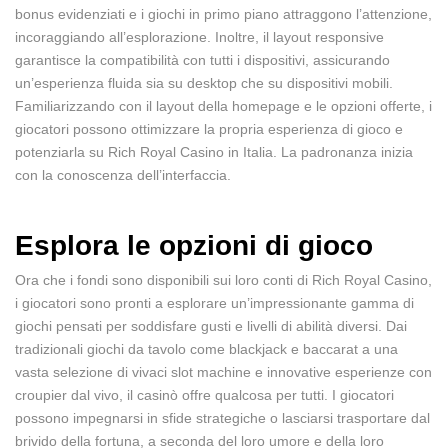
bonus evidenziati e i giochi in primo piano attraggono l’attenzione,
incoraggiando all’esplorazione. Inoltre, il layout responsive
garantisce la compatibilità con tutti i dispositivi, assicurando
un’esperienza fluida sia su desktop che su dispositivi mobili.
Familiarizzando con il layout della homepage e le opzioni offerte, i
giocatori possono ottimizzare la propria esperienza di gioco e
potenziarla su Rich Royal Casino in Italia. La padronanza inizia
con la conoscenza dell’interfaccia.
Esplora le opzioni di gioco
Ora che i fondi sono disponibili sui loro conti di Rich Royal Casino,
i giocatori sono pronti a esplorare un’impressionante gamma di
giochi pensati per soddisfare gusti e livelli di abilità diversi. Dai
tradizionali giochi da tavolo come blackjack e baccarat a una
vasta selezione di vivaci slot machine e innovative esperienze con
croupier dal vivo, il casinò offre qualcosa per tutti. I giocatori
possono impegnarsi in sfide strategiche o lasciarsi trasportare dal
brivido della fortuna, a seconda del loro umore e della loro