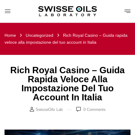
Home
Uncategorized
Rich Royal Casino – Guida rapida
veloce alla impostazione del tuo account in Italia
Rich Royal Casino – Guida
Rapida Veloce Alla
Impostazione Del Tuo
Account In Italia
SwisseOils Lab
0
Comments