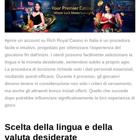
Aprire un account su Rich Royal Casino in Italia è un procedura
facile e intuitivo, progettato per ottimizzare l’esperienza del
giocatore fin dall’inizio. I utenti possono facilmente selezionare la
lingua e la moneta desiderate, sentendosi subito a proprio agio.
La procedura di iscrizione richiede solo i dati personali essenziali,
risultando quindi efficace. Durante il processo, gli giocatori
devono tenere in considerazione non solo i criteri di versamento,
ma anche gli attraenti bonus iniziali offerti. Quello che succede
dopo potrebbe influenzare significativamente la loro esperienza di
gioco.
Scelta della lingua e della
valuta desiderate