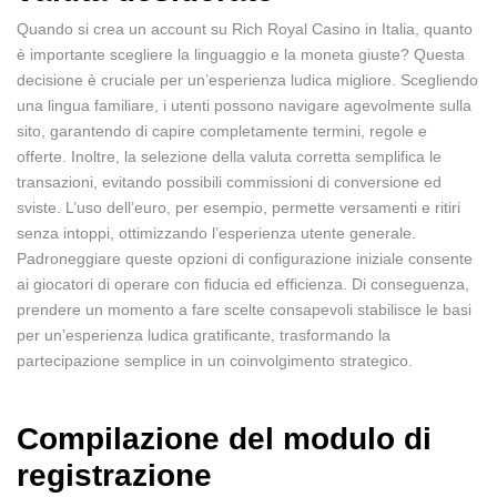
Quando si crea un account su Rich Royal Casino in Italia, quanto
è importante scegliere la linguaggio e la moneta giuste? Questa
decisione è cruciale per un’esperienza ludica migliore. Scegliendo
una lingua familiare, i utenti possono navigare agevolmente sulla
sito, garantendo di capire completamente termini, regole e
offerte. Inoltre, la selezione della valuta corretta semplifica le
transazioni, evitando possibili commissioni di conversione ed
sviste. L’uso dell’euro, per esempio, permette versamenti e ritiri
senza intoppi, ottimizzando l’esperienza utente generale.
Padroneggiare queste opzioni di configurazione iniziale consente
ai giocatori di operare con fiducia ed efficienza. Di conseguenza,
prendere un momento a fare scelte consapevoli stabilisce le basi
per un’esperienza ludica gratificante, trasformando la
partecipazione semplice in un coinvolgimento strategico.
Compilazione del modulo di
registrazione