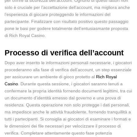
per offrire la sicurezza dell’account. Ognuno di questi fattori non
solo è cruciale per l’accettazione dell’account, ma migliora anche
l’esperienza di giocare proteggendo le informazioni del
partecipante. Finalizzare con risultato positivo questo passaggio
pone le basi per godere totalmente dell’entusiasmante proposta
di Rich Royal Casino.
Processo di verifica dell’account
Dopo aver inserito le informazioni personali necessarie, i giocatori
procederanno alla fase di verifica dell’account, un step essenziale
per assicurare un ambiente di gioco protetto al
Rich Royal
Casino
. Durante questa sessione, i giocatori saranno tenuti a
confermare la propria identità fornendo documenti legittimi, tra cui
un documento d’identità emesso dal governo e una prova di
residenza. Questa operazione non solo protegge i dati personali,
ma impedisce anche le attività fraudolente, fornendo tranquillità a
tutti i partecipanti. Si consiglia ai giocatori di esaminare i formati e
le dimensioni dei file necessari per velocizzare il processo di
verifica. Completare attentamente questo fase potenzia