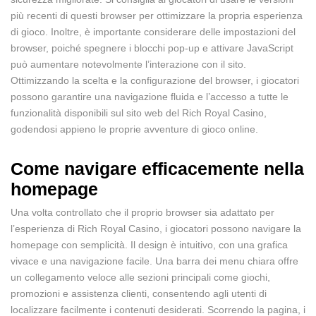
più recenti di questi browser per ottimizzare la propria esperienza
di gioco. Inoltre, è importante considerare delle impostazioni del
browser, poiché spegnere i blocchi pop-up e attivare JavaScript
può aumentare notevolmente l’interazione con il sito.
Ottimizzando la scelta e la configurazione del browser, i giocatori
possono garantire una navigazione fluida e l’accesso a tutte le
funzionalità disponibili sul sito web del Rich Royal Casino,
godendosi appieno le proprie avventure di gioco online.
Come navigare efficacemente nella
homepage
Una volta controllato che il proprio browser sia adattato per
l’esperienza di Rich Royal Casino, i giocatori possono navigare la
homepage con semplicità. Il design è intuitivo, con una grafica
vivace e una navigazione facile. Una barra dei menu chiara offre
un collegamento veloce alle sezioni principali come giochi,
promozioni e assistenza clienti, consentendo agli utenti di
localizzare facilmente i contenuti desiderati. Scorrendo la pagina, i