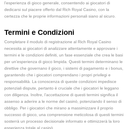
l’esperienza di gioco generale, consentendo ai giocatori di
dedicarsi sul piacere offerto dal Rich Royal Casino, con la
certezza che le proprie informazioni personali siano al sicuro.
Termini e Condizioni
Completare il modulo di registrazione al Rich Royal Casino
necessita ai giocatori di analizzare attentamente e approvare i
termini e le condizioni definiti, un fase essenziale che crea le basi
per un’esperienza di gioco limpida. Questi termini determinano le
direttive che governano il gioco, i sistemi di pagamento e i bonus,
garantendo che i giocatori comprendano i propri privilegi e
responsabilità. La conoscenza di queste condizioni impedisce
potenziali dispute, pertanto è cruciale che i giocatori le leggano
con diligenza. Inoltre, l’accettazione di questi termini significa il
assenso a aderire a le norme del casinò, potenziando il senso di
obbligo. Per i giocatori che mirano a massimizzare il proprio
successo di gioco, una comprensione meticolosa di questi termini
sosterrà un processo decisionale informato e ottimizzerà la loro
esperienza totale al casinò.