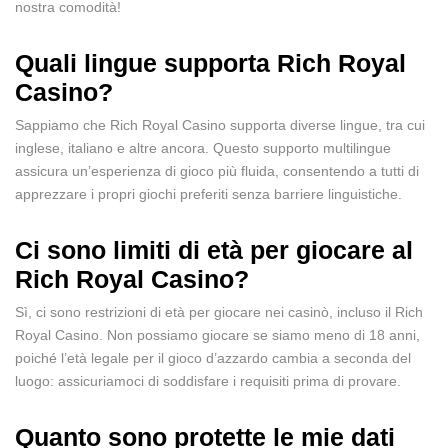
nostra comodità!
Quali lingue supporta Rich Royal
Casino?
Sappiamo che Rich Royal Casino supporta diverse lingue, tra cui
inglese, italiano e altre ancora. Questo supporto multilingue
assicura un’esperienza di gioco più fluida, consentendo a tutti di
apprezzare i propri giochi preferiti senza barriere linguistiche.
Ci sono limiti di età per giocare al
Rich Royal Casino?
Sì, ci sono restrizioni di età per giocare nei casinò, incluso il Rich
Royal Casino. Non possiamo giocare se siamo meno di 18 anni,
poiché l’età legale per il gioco d’azzardo cambia a seconda del
luogo: assicuriamoci di soddisfare i requisiti prima di provare.
Quanto sono protette le mie dati