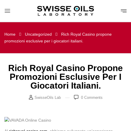
Home
Uncategorized
Rich Royal Casino propone
promozioni esclusive per i giocatori italiani.
Rich Royal Casino Propone
Promozioni Esclusive Per I
Giocatori Italiani.
SwisseOils Lab
0
Comments