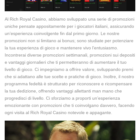
Al Rich Royal Casino, abbiamo sviluppato una serie di promozioni
uniche pensate appositamente per i giocatori italiani, assicurando
un’esperienza coinvolgente fin dal primo giorno. Le nostre
promozioni non si limitano ai bonus; sono studiate per potenziare
la tua esperienza di gioco e mantenere vivo l’entusiasmo.
Incontrerai diverse promozioni settimanali, promozioni sui depositi
e vantaggi giornalieri che ti permetteranno di aumentare il tuo
livello di gioco. Ci impegniamo a offrire valore, sviluppando premi
che si adattano alle tue scelte e pratiche di gioco. Inoltre, il nostro
programma fedeltà è strutturato per riconoscere e ricompensare
la tua dedizione, offrendo vantaggi allettanti man mano che
progredisci di livello. Ci sforziamo a proporti un’esperienza
emozionante con promozioni che ti coinvolgano davvero, facendo
ogni visita al Rich Royal Casino notevole e appagante.