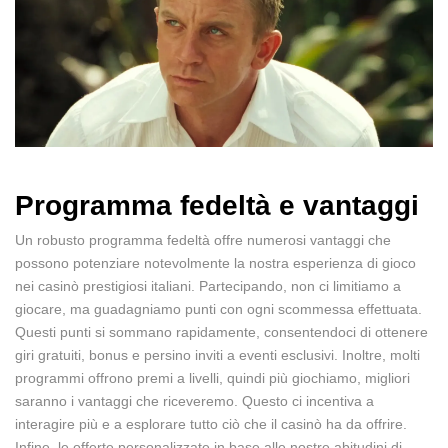
Programma fedeltà e vantaggi
Un robusto programma fedeltà offre numerosi vantaggi che
possono potenziare notevolmente la nostra esperienza di gioco
nei casinò prestigiosi italiani. Partecipando, non ci limitiamo a
giocare, ma guadagniamo punti con ogni scommessa effettuata.
Questi punti si sommano rapidamente, consentendoci di ottenere
giri gratuiti, bonus e persino inviti a eventi esclusivi. Inoltre, molti
programmi offrono premi a livelli, quindi più giochiamo, migliori
saranno i vantaggi che riceveremo. Questo ci incentiva a
interagire più e a esplorare tutto ciò che il casinò ha da offrire.
Infine, le offerte personalizzate in base alle nostre abitudini di