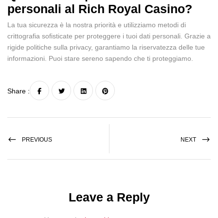
personali al Rich Royal Casino?
La tua sicurezza è la nostra priorità e utilizziamo metodi di
crittografia sofisticate per proteggere i tuoi dati personali. Grazie a
rigide politiche sulla privacy, garantiamo la riservatezza delle tue
informazioni. Puoi stare sereno sapendo che ti proteggiamo.
Share :
PREVIOUS
NEXT
Leave a Reply