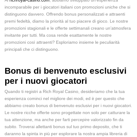
Al
richroyal-casino.com
, abbiamo sviluppato un’esperienza
incomparabile per i giocatori italiani con promozioni uniche che si
distinguono davvero. Offrendo bonus personalizzati e attraenti
premi fedeltà, diamo la priorità al tuo piacere di gioco. Le nostre
promozioni stagionali e le offerte settimanali creano un’atmosfera
invitante per tutti. Ma cosa rende esattamente le nostre
promozioni così attraenti? Esploriamo insieme le peculiarità
principali che ci distinguono.
Bonus di benvenuto esclusivi
per i nuovi giocatori
Quando ti registri a Rich Royal Casino, desideriamo che la tua
esperienza cominci nel migliore dei modi, ed è per questo che
abbiamo creato bonus di benvenuto esclusivi per i nuovi giocatori.
Le nostre ricche offerte sono progettate non solo per catturare la
tua attenzione, ma anche per farti percepire valorizzato fin da
subito. Troverai allettanti bonus sul tuo primo deposito, che ti
daranno la spinta in più per esplorare la nostra ampia libreria di