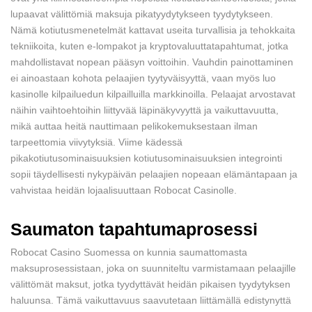
lupaavat välittömiä maksuja pikatyydytykseen tyydytykseen.
Nämä kotiutusmenetelmät kattavat useita turvallisia ja tehokkaita
tekniikoita, kuten e-lompakot ja kryptovaluuttatapahtumat, jotka
mahdollistavat nopean pääsyn voittoihin. Vauhdin painottaminen
ei ainoastaan kohota pelaajien tyytyväisyyttä, vaan myös luo
kasinolle kilpailuedun kilpailluilla markkinoilla. Pelaajat arvostavat
näihin vaihtoehtoihin liittyvää läpinäkyvyyttä ja vaikuttavuutta,
mikä auttaa heitä nauttimaan pelikokemuksestaan ilman
tarpeettomia viivytyksiä. Viime kädessä
pikakotiutusominaisuuksien kotiutusominaisuuksien integrointi
sopii täydellisesti nykypäivän pelaajien nopeaan elämäntapaan ja
vahvistaa heidän lojaalisuuttaan Robocat Casinolle.
Saumaton tapahtumaprosessi
Robocat Casino Suomessa on kunnia saumattomasta
maksuprosessistaan, joka on suunniteltu varmistamaan pelaajille
välittömät maksut, jotka tyydyttävät heidän pikaisen tyydytyksen
haluunsa. Tämä vaikuttavuus saavutetaan liittämällä edistynyttä