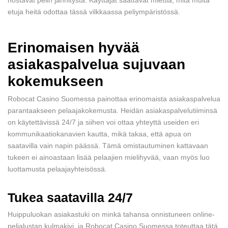
nostavat pelin jännitystä. Käyttäjät saattavat miettiä, mitä muita
etuja heitä odottaa tässä vilkkaassa peliympäristössä.
Erinomaisen hyvää
asiakaspalvelua sujuvaan
kokemukseen
Robocat Casino Suomessa painottaa erinomaista asiakaspalvelua
parantaakseen pelaajakokemusta. Heidän asiakaspalvelutiiminsä
on käytettävissä 24/7 ja siihen voi ottaa yhteyttä useiden eri
kommunikaatiokanavien kautta, mikä takaa, että apua on
saatavilla vain napin päässä. Tämä omistautuminen kattavaan
tukeen ei ainoastaan lisää pelaajien mielihyvää, vaan myös luo
luottamusta pelaajayhteisössä.
Tukea saatavilla 24/7
Huippuluokan asiakastuki on minkä tahansa onnistuneen online-
pelialustan kulmakivi, ja Robocat Casino Suomessa toteuttaa tätä