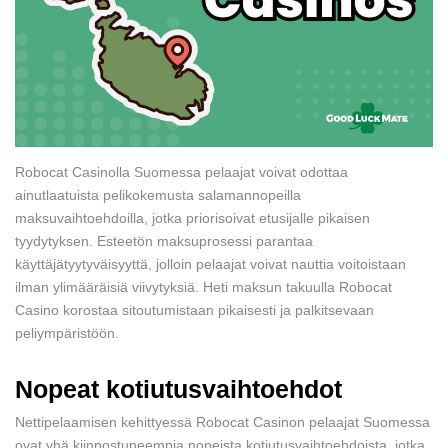
Robocat Casinolla Suomessa pelaajat voivat odottaa
ainutlaatuista pelikokemusta salamannopeilla
maksuvaihtoehdoilla, jotka priorisoivat etusijalle pikaisen
tyydytyksen. Esteetön maksuprosessi parantaa
käyttäjätyytyväisyyttä, jolloin pelaajat voivat nauttia voitoistaan
ilman ylimääräisiä viivytyksiä. Heti maksun takuulla Robocat
Casino korostaa sitoutumistaan pikaisesti ja palkitsevaan
peliympäristöön.
Nopeat kotiutusvaihtoehdot
Nettipelaamisen kehittyessä Robocat Casinon pelaajat Suomessa
ovat yhä kiinnostuneempia nopeista kotiutusvaihtoehdoista, jotka