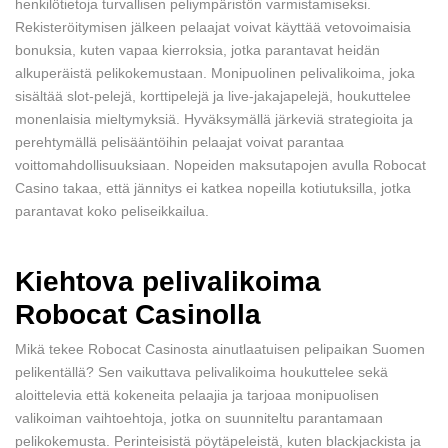
henkilötietoja turvallisen peliympäristön varmistamiseksi.
Rekisteröitymisen jälkeen pelaajat voivat käyttää vetovoimaisia
bonuksia, kuten vapaa kierroksia, jotka parantavat heidän
alkuperäistä pelikokemustaan. Monipuolinen pelivalikoima, joka
sisältää slot-pelejä, korttipelejä ja live-jakajapelejä, houkuttelee
monenlaisia mieltymyksiä. Hyväksymällä järkeviä strategioita ja
perehtymällä pelisääntöihin pelaajat voivat parantaa
voittomahdollisuuksiaan. Nopeiden maksutapojen avulla Robocat
Casino takaa, että jännitys ei katkea nopeilla kotiutuksilla, jotka
parantavat koko peliseikkailua.
Kiehtova pelivalikoima
Robocat Casinolla
Mikä tekee Robocat Casinosta ainutlaatuisen pelipaikan Suomen
pelikentällä? Sen vaikuttava pelivalikoima houkuttelee sekä
aloittelevia että kokeneita pelaajia ja tarjoaa monipuolisen
valikoiman vaihtoehtoja, jotka on suunniteltu parantamaan
pelikokemusta. Perinteisistä pöytäpeleistä, kuten blackjackista ja