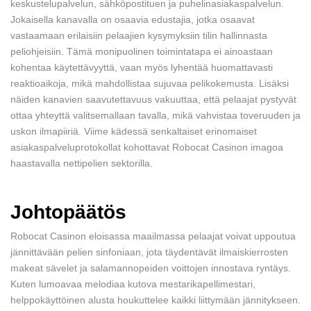
keskustelupalvelun, sähköpostituen ja puhelinasiakaspalvelun.
Jokaisella kanavalla on osaavia edustajia, jotka osaavat
vastaamaan erilaisiin pelaajien kysymyksiin tilin hallinnasta
peliohjeisiin. Tämä monipuolinen toimintatapa ei ainoastaan
kohentaa käytettävyyttä, vaan myös lyhentää huomattavasti
reaktioaikoja, mikä mahdollistaa sujuvaa pelikokemusta. Lisäksi
näiden kanavien saavutettavuus vakuuttaa, että pelaajat pystyvät
ottaa yhteyttä valitsemallaan tavalla, mikä vahvistaa toveruuden ja
uskon ilmapiiriä. Viime kädessä senkaltaiset erinomaiset
asiakaspalveluprotokollat kohottavat Robocat Casinon imagoa
haastavalla nettipelien sektorilla.
Johtopäätös
Robocat Casinon eloisassa maailmassa pelaajat voivat uppoutua
jännittävään pelien sinfoniaan, jota täydentävät ilmaiskierrosten
makeat sävelet ja salamannopeiden voittojen innostava ryntäys.
Kuten lumoavaa melodiaa kutova mestarikapellimestari,
helppokäyttöinen alusta houkuttelee kaikki liittymään jännitykseen.