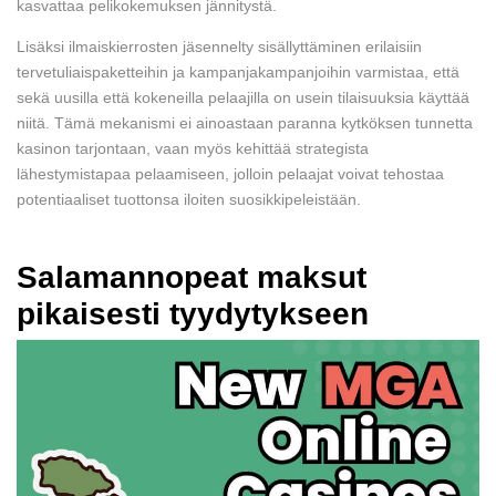
kasvattaa pelikokemuksen jännitystä.
Lisäksi ilmaiskierrosten jäsennelty sisällyttäminen erilaisiin
tervetuliaispaketteihin ja kampanjakampanjoihin varmistaa, että
sekä uusilla että kokeneilla pelaajilla on usein tilaisuuksia käyttää
niitä. Tämä mekanismi ei ainoastaan paranna kytköksen tunnetta
kasinon tarjontaan, vaan myös kehittää strategista
lähestymistapaa pelaamiseen, jolloin pelaajat voivat tehostaa
potentiaaliset tuottonsa iloiten suosikkipeleistään.
Salamannopeat maksut
pikaisesti tyydytykseen