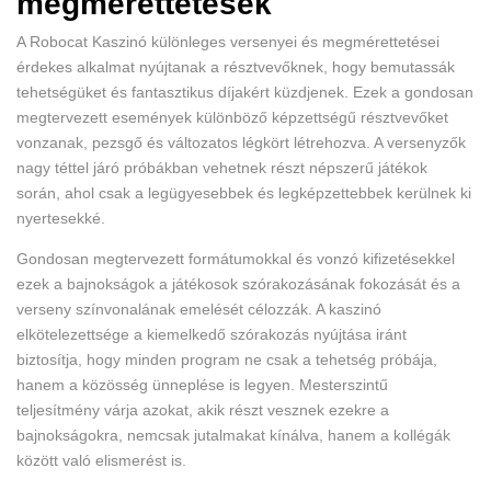
megmérettetések
A Robocat Kaszinó különleges versenyei és megmérettetései
érdekes alkalmat nyújtanak a résztvevőknek, hogy bemutassák
tehetségüket és fantasztikus díjakért küzdjenek. Ezek a gondosan
megtervezett események különböző képzettségű résztvevőket
vonzanak, pezsgő és változatos légkört létrehozva. A versenyzők
nagy téttel járó próbákban vehetnek részt népszerű játékok
során, ahol csak a legügyesebbek és legképzettebbek kerülnek ki
nyertesekké.
Gondosan megtervezett formátumokkal és vonzó kifizetésekkel
ezek a bajnokságok a játékosok szórakozásának fokozását és a
verseny színvonalának emelését célozzák. A kaszinó
elkötelezettsége a kiemelkedő szórakozás nyújtása iránt
biztosítja, hogy minden program ne csak a tehetség próbája,
hanem a közösség ünneplése is legyen. Mesterszintű
teljesítmény várja azokat, akik részt vesznek ezekre a
bajnokságokra, nemcsak jutalmakat kínálva, hanem a kollégák
között való elismerést is.