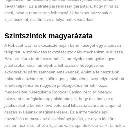
beválthatják. Ez a stratégiai rendszer garantálja, hogy mind az
eseti, mind a rendszeres felhasználók hasznot húzzanak a
lojalitásukból, ösztönözve a folyamatos vásárlást.
Szintszintek magyarázata
A Robocat Casino ökoszisztémáján benn hűséget egy alaposan
felépített, a szórakozás fokozását szolgáló mechanizmus díjazza.
Ez a struktúra több fokozatból áll, amelyek mindegyike egyedi
juttatásokat kínál, amelyek a felhasználó hűségével és
aktivitásával párhuzamosan emelkednek. Amint a felhasználók
haladnak a szinteken, különleges jutalmakhoz, személyre szabott
lehetőségekhez és nagyobb játékjogokhoz férnek hozzá,
megerősítve hűségüket a Robocat Casino iránt. Mindegyik
fokozatot stratégiailag úgy alakítottak ki, hogy ösztönözze a
játékosokat a bennük lévő potenciál kihasználására és a ajánlat
összes skálájának megismerésére. Ez a információalapú
hozzáállás nemcsak az összélményt javítja, de olyan légkört
szintén hoz létre, ahol a lojalitás valós ajándékokká válik. Ennek a