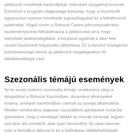
játékosok növelhetik bankrolljukat, miközben nyugalmat éreznek.
Ezenkívül a program világossága biztosítja, hogy a résztvevők
egyszerűen nyomon követhetik jogosultságukat és a felhalmozott
jutalmakat. Végső soron a Robocat Casino pénzvisszatérítési
kezdeményezése felhatalmazza a játékosokat arra, hogy
irányítsák játékstratégiáikat, a kockázat izgalmát a siker felé
vezető kiszámított folyamattá változtatva. Ez a kaszinó hűségének
kulcsfontosságú eleme az játékosok megelégedése és
elkötelezettsége iránt.
Szezonális témájú események
Az év során számos szezonális témájú rendezvény várja a
látogatókat a Robocat Kaszinóban, dinamikus élményeket
kínálva, amelyek harmóniában vannak az ünnepi alkalmakkal.
Minden rendezvény alaposan összeállított ajánlatokat mutat be,
garantálva, hogy a vendégek átéljék az évszak varázsát, legyen
szó akár téli szünetről, akár nyári fesztiválról. Az olyan elemek,
mint a tematikus dekoráció és a különleges játéklehetőségek