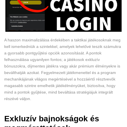
A haszon maximalizálása érdekében a taktikai játékosoknak meg
kell ismerkedniük a szintekkel, amelyek lehetővé teszik számukra
a gyorsabb pontgyűjtési opciók azonosítását. A pontok
felhasználása ugyanilyen fontos; a játékosok exkluzív
bónuszokra, díjmentes játékra vagy akár prémium élményekre is
beválthatják azokat. Fegyelmezett játékmenettel és a program
mechanikájának világos megértésével a hozzáértő résztvevők
magasabb szintre emelhetik játékélményüket, biztosítva, hogy
mind a pontok gyűjtése, mind beváltása stratégiájuk integrált
részévé váljon.
Exkluzív bajnokságok és