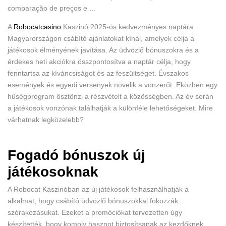
A
Robocatcasino
Kaszinó 2025-ös kedvezményes naptára
Magyarországon csábító ajánlatokat kínál, amelyek célja a
játékosok élményének javítása. Az üdvözlő bónuszokra és a
érdekes heti akciókra összpontosítva a naptár célja, hogy
fenntartsa az kíváncsiságot és az feszültséget. Évszakos
események és egyedi versenyek növelik a vonzerőt. Eközben egy
hűségprogram ösztönzi a részvételt a közösségben. Az év során
a játékosok vonzónak találhatják a különféle lehetőségeket. Mire
várhatnak legközelebb?
Fogadó bónuszok új
játékosoknak
A Robocat Kaszinóban az új játékosok felhasználhatják a
alkalmat, hogy csábító üdvözlő bónuszokkal fokozzák
szórakozásukat. Ezeket a promóciókat tervezetten úgy
készítették, hogy komoly hasznot biztosítsanak az kezdőknek,