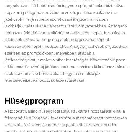
megnövelve első betéteiket és ingyenes pörgetéseket biztosítva
népszerű játékgépeken. A bónuszok teljes kihasználásával a
játékosok kiterjeszthetik szórakozási idejüket, miközben
javíthatják tudásukat a változatos játékkörnyezetekben. Az fogadó
bónuszok felépítése a szakértői megközelítést segíti, biztosítva a
játékosok számára, hogy nagyobb anyagi szabadsággal
kutassanak fel fejlett módszereket. Ahogy a játékosok eligazodnak
ezekben az promóciókban, mélyebben átlátják a
játékszabályokat, emelve a siker lehetőségét. Következésképpen
a Robocat Kaszinó új játékosainak maximálisan ki kell használniuk
ezeket az üdvözlő bónuszokat, hogy maximalizálják
lehetőségeiket és fokozzák tapasztalatukat.
Hűségprogram
A Robocat Casino hűségprogramja strukturált hozzáállást kínál a
felhasználók hűségének fokozására a meghatározott fokozatokon
keresztül. A résztvevők nemcsak pontokat szereznek minden
fogadással, de azokat a pontokat exkluzív jutalmakra szintén