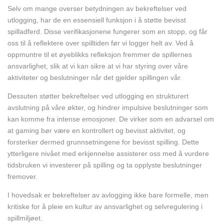
Selv om mange overser betydningen av bekreftelser ved
utlogging, har de en essensiell funksjon i å støtte bevisst
spilladferd. Disse verifikasjonene fungerer som en stopp, og får
oss til å reflektere over spilltiden før vi logger helt av. Ved å
oppmuntre til et øyeblikks refleksjon fremmer de spillernes
ansvarlighet, slik at vi kan sikre at vi har styring over våre
aktiviteter og beslutninger når det gjelder spillingen vår.
Dessuten støtter bekreftelser ved utlogging en strukturert
avslutning på våre økter, og hindrer impulsive beslutninger som
kan komme fra intense emosjoner. De virker som en advarsel om
at gaming bør være en kontrollert og bevisst aktivitet, og
forsterker dermed grunnsetningene for bevisst spilling. Dette
ytterligere nivået med erkjennelse assisterer oss med å vurdere
tidsbruken vi investerer på spilling og ta opplyste beslutninger
fremover.
I hovedsak er bekreftelser av avlogging ikke bare formelle, men
kritiske for å pleie en kultur av ansvarlighet og selvregulering i
spillmiljøet.