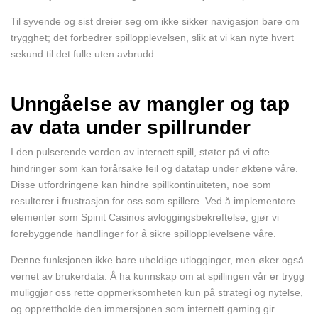
Til syvende og sist dreier seg om ikke sikker navigasjon bare om
trygghet; det forbedrer spillopplevelsen, slik at vi kan nyte hvert
sekund til det fulle uten avbrudd.
Unngåelse av mangler og tap
av data under spillrunder
I den pulserende verden av internett spill, støter på vi ofte
hindringer som kan forårsake feil og datatap under øktene våre.
Disse utfordringene kan hindre spillkontinuiteten, noe som
resulterer i frustrasjon for oss som spillere. Ved å implementere
elementer som Spinit Casinos avloggingsbekreftelse, gjør vi
forebyggende handlinger for å sikre spillopplevelsene våre.
Denne funksjonen ikke bare uheldige utlogginger, men øker også
vernet av brukerdata. Å ha kunnskap om at spillingen vår er trygg
muliggjør oss rette oppmerksomheten kun på strategi og nytelse,
og opprettholde den immersjonen som internett gaming gir.