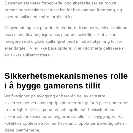
Dessuten etablerer forbedrede loggutbekreftelser en robust
ramme som minimerer trusselen for bortkommet fremgang, og
lover at spilløktene våre forblir feilfrie.
Til syvende og sist gjør det å prioritere disse beskyttelsestiltakene
oss i stand til å engasjere oss med økt selvtillit, slik at vi kan
navigere i det digitale spillmiljøet med mindre bekymring for feil
eller datafeil. Vi er ikke bare spillere; vi er informerte deltakere i
en sikker spillatmosfære.
Sikkerhetsmekanismenes rolle
i å bygge gamerens tillit
Verifikasjoner på avlogging er bare én del av et større
sikkerhetsnettverk som spillplattformer må gi for å pleie gamerens
troverdighet. Når vi game på nett, spiller vår bevissthet om
sikkerhetsmekanismer en avgjørende rolle i tillitsbyggingen. Vår
kollektive opplevelse former hvordan vi oppfatter troverdigheten til
disse plattformene.