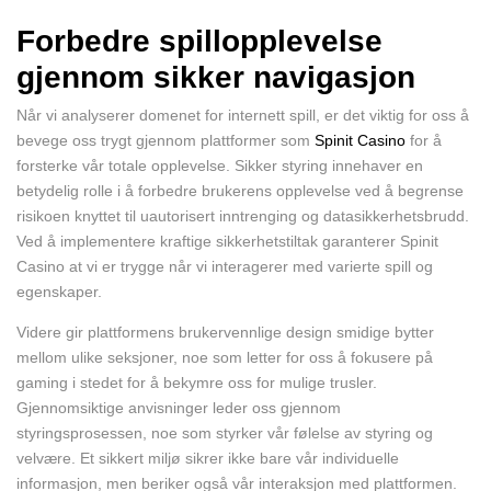
Forbedre spillopplevelse
gjennom sikker navigasjon
Når vi analyserer domenet for internett spill, er det viktig for oss å
bevege oss trygt gjennom plattformer som
Spinit Casino
for å
forsterke vår totale opplevelse. Sikker styring innehaver en
betydelig rolle i å forbedre brukerens opplevelse ved å begrense
risikoen knyttet til uautorisert inntrenging og datasikkerhetsbrudd.
Ved å implementere kraftige sikkerhetstiltak garanterer Spinit
Casino at vi er trygge når vi interagerer med varierte spill og
egenskaper.
Videre gir plattformens brukervennlige design smidige bytter
mellom ulike seksjoner, noe som letter for oss å fokusere på
gaming i stedet for å bekymre oss for mulige trusler.
Gjennomsiktige anvisninger leder oss gjennom
styringsprosessen, noe som styrker vår følelse av styring og
velvære. Et sikkert miljø sikrer ikke bare vår individuelle
informasjon, men beriker også vår interaksjon med plattformen.