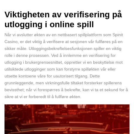
Viktigheten av verifisering på
utlogging i online spill
Når vi avslutter økten av en nettbasert spillplattform som Spinit
Casino, er det viktig å verifisere at sesjonen vår fullføres på en
sikker måte. Utloggingsbekreftelsesfunksjonen spiller en viktig
rolle i denne prosessen. Ved å innlemme en verifisering for
utlogging i brukergrensesnittet, oppretter vi en beskyttelse mot
utilsiktede utlogginger som kan forstyrre spilløkten vår eller
utsette kontoene våre for uautorisert tilgang. Dette
grunnleggende, men virkningsfulle tiltaket forsterker spillerens
bevissthet; når vi forespørres å bekrefte, kan vi ta et sekund for å
sikre at vi er forberedt til å fullføre økten.