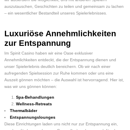
auszutauschen, Geschichten zu teilen und gemeinsam zu lachen
– ein wesentlicher Bestandteil unseres Spielerlebnisses.
Luxuriöse Annehmlichkeiten
zur Entspannung
Im Spinit Casino haben wir eine Oase exklusiver
Annehmlichkeiten entdeckt, die der Entspannung dienen und
unser Spielerlebnis deutlich bereichern. Ob wir nach einer
aufregenden Spielsession zur Ruhe kommen oder uns eine
Auszeit gönnen möchten – die Auswahl ist hervorragend. Hier ist,
was wir uns gönnen können:
Spa-Behandlungen
Wellness-Retreats
Thermalbäder
Entspannungslounges
Diese Einrichtungen laden uns nicht nur zur Entspannung ein,