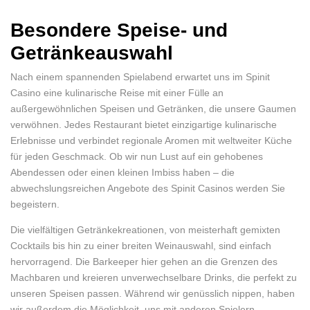
Besondere Speise- und
Getränkeauswahl
Nach einem spannenden Spielabend erwartet uns im Spinit
Casino eine kulinarische Reise mit einer Fülle an
außergewöhnlichen Speisen und Getränken, die unsere Gaumen
verwöhnen. Jedes Restaurant bietet einzigartige kulinarische
Erlebnisse und verbindet regionale Aromen mit weltweiter Küche
für jeden Geschmack. Ob wir nun Lust auf ein gehobenes
Abendessen oder einen kleinen Imbiss haben – die
abwechslungsreichen Angebote des Spinit Casinos werden Sie
begeistern.
Die vielfältigen Getränkekreationen, von meisterhaft gemixten
Cocktails bis hin zu einer breiten Weinauswahl, sind einfach
hervorragend. Die Barkeeper hier gehen an die Grenzen des
Machbaren und kreieren unverwechselbare Drinks, die perfekt zu
unseren Speisen passen. Während wir genüsslich nippen, haben
wir außerdem die Möglichkeit, uns mit anderen Spielern