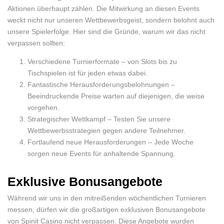
Aktionen überhaupt zählen. Die Mitwirkung an diesen Events
weckt nicht nur unseren Wettbewerbsgeist, sondern belohnt auch
unsere Spielerfolge. Hier sind die Gründe, warum wir das nicht
verpassen sollten:
Verschiedene Turnierformate – von Slots bis zu
Tischspielen ist für jeden etwas dabei.
Fantastische Herausforderungsbelohnungen –
Beeindruckende Preise warten auf diejenigen, die weise
vorgehen.
Strategischer Wettkampf – Testen Sie unsere
Wettbewerbsstrategien gegen andere Teilnehmer.
Fortlaufend neue Herausforderungen – Jede Woche
sorgen neue Events für anhaltende Spannung.
Exklusive Bonusangebote
Während wir uns in den mitreißenden wöchentlichen Turnieren
messen, dürfen wir die großartigen exklusiven Bonusangebote
von Spinit Casino nicht verpassen. Diese Angebote wurden