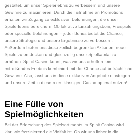
gestaltet, um unser Spielerlebnis zu verbessern und unsere
Gewinne zu maximieren. Durch die Teilnahme an Promotions
erhalten wir Zugang zu exklusiven Belohnungen, die unser
Spielerlebnis bereichern. Ob lukrative Einzahlungsboni, Freispiele
oder spezielle Belohnungen – jeder Bonus bietet die Chance,
unsere Strategie und unsere Ergebnisse zu verbessern.
Außerdem bieten uns diese zeitlich begrenzten Aktionen, neue
Spiele zu entdecken und gleichzeitig unser Spielkapital zu
erhöhen. Spinit Casino kennt, was wir uns erhoffen: ein
mitreißendes Erlebnis kombiniert mit der Chance auf beträchtliche
Gewinne. Also, lasst uns in diese exklusiven Angebote einsteigen
und unsere Zeit in diesem erstklassigen Casino optimal nutzen!
Eine Fülle von
Spielmöglichkeiten
Bei der Erforschung des Spielsortiments im Spinit Casino wird
klar, wie faszinierend die Vielfalt ist. Ob wir uns lieber in die