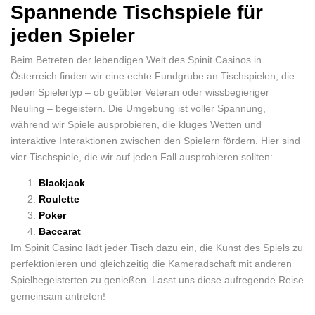
Spannende Tischspiele für
jeden Spieler
Beim Betreten der lebendigen Welt des Spinit Casinos in
Österreich finden wir eine echte Fundgrube an Tischspielen, die
jeden Spielertyp – ob geübter Veteran oder wissbegieriger
Neuling – begeistern. Die Umgebung ist voller Spannung,
während wir Spiele ausprobieren, die kluges Wetten und
interaktive Interaktionen zwischen den Spielern fördern. Hier sind
vier Tischspiele, die wir auf jeden Fall ausprobieren sollten:
Blackjack
Roulette
Poker
Baccarat
Im Spinit Casino lädt jeder Tisch dazu ein, die Kunst des Spiels zu
perfektionieren und gleichzeitig die Kameradschaft mit anderen
Spielbegeisterten zu genießen. Lasst uns diese aufregende Reise
gemeinsam antreten!