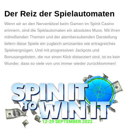
Der Reiz der Spielautomaten
Wenn wir an den Nervenkitzel beim Gamen im Spinit Casino
erinnern, sind die Spielautomaten ein absolutes Muss. Mit ihren
mitreißenden Themen und der atemberaubenden Darstellung
liefern diese Spiele ein zugleich amüsantes wie ertragreiches
Spielvergnügen. Und mit progressiven Jackpots und
Bonusangeboten, die nur einen Klick distanziert sind, ist es kein
Wunder, dass so viele von uns immer wieder zurückkommen!