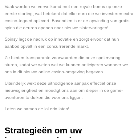
Vaak worden we verwelkomd met een royale bonus op onze
eerste storting, wat betekent dat elke euro die we investeren extra
casino-tegoed oplevert. Bovendien is er de opwinding van gratis
spins die deuren openen naar nieuwe slotervaringen!
Spinsy legt de nadruk op innovatie en zorgt ervoor dat hun
aanbod opvalt in een concurrerende markt.
Ze bieden transparante voorwaarden die onze spelervaring
sturen, zodat we weten wat we kunnen anticiperen wanneer we
ons in dit nieuwe online casino-omgeving begeven.
Uiteindelijk wekt deze uitnodigende aanpak effectief onze
nieuwsgierigheid en moedigt ons aan om dieper in de game-
avonturen te duiken die voor ons liggen.
Laten we samen de lol erin laten!
Strategieën om uw