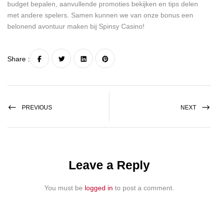
budget bepalen, aanvullende promoties bekijken en tips delen
met andere spelers. Samen kunnen we van onze bonus een
belonend avontuur maken bij Spinsy Casino!
Share :
PREVIOUS
NEXT
Leave a Reply
You must be
logged in
to post a comment.