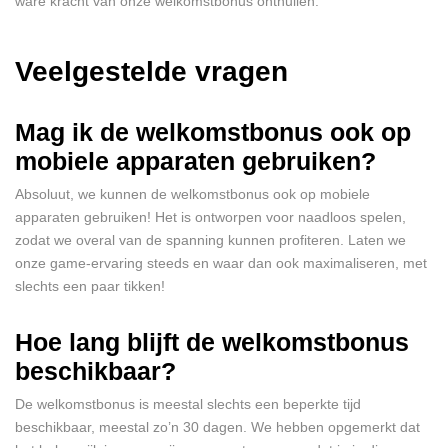
ware kracht van onze welkomstbonus onthullen.
Veelgestelde vragen
Mag ik de welkomstbonus ook op
mobiele apparaten gebruiken?
Absoluut, we kunnen de welkomstbonus ook op mobiele
apparaten gebruiken! Het is ontworpen voor naadloos spelen,
zodat we overal van de spanning kunnen profiteren. Laten we
onze game-ervaring steeds en waar dan ook maximaliseren, met
slechts een paar tikken!
Hoe lang blijft de welkomstbonus
beschikbaar?
De welkomstbonus is meestal slechts een beperkte tijd
beschikbaar, meestal zo’n 30 dagen. We hebben opgemerkt dat