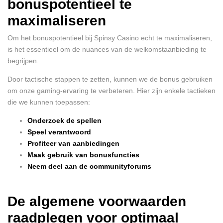
bonuspotentieel te
maximaliseren
Om het bonuspotentieel bij Spinsy Casino echt te maximaliseren,
is het essentieel om de nuances van de welkomstaanbieding te
begrijpen.
Door tactische stappen te zetten, kunnen we de bonus gebruiken
om onze gaming-ervaring te verbeteren. Hier zijn enkele tactieken
die we kunnen toepassen:
Onderzoek de spellen
Speel verantwoord
Profiteer van aanbiedingen
Maak gebruik van bonusfuncties
Neem deel aan de communityforums
De algemene voorwaarden
raadplegen voor optimaal