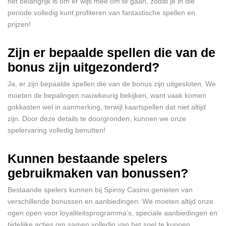
het belangrijk is om er wijs mee om te gaan, zodat je in die
periode volledig kunt profiteren van fantastische spellen en
prijzen!
Zijn er bepaalde spellen die van de
bonus zijn uitgezonderd?
Ja, er zijn bepaalde spellen die van de bonus zijn uitgesloten. We
moeten de bepalingen nauwkeurig bekijken, want vaak komen
gokkasten wel in aanmerking, terwijl kaartspellen dat niet altijd
zijn. Door deze details te doorgronden, kunnen we onze
spelervaring volledig benutten!
Kunnen bestaande spelers
gebruikmaken van bonussen?
Bestaande spelers kunnen bij Spinsy Casino genieten van
verschillende bonussen en aanbiedingen. We moeten altijd onze
ogen open voor loyaliteitsprogramma’s, speciale aanbiedingen en
tijdelijke acties om samen volledig van het spel te kunnen