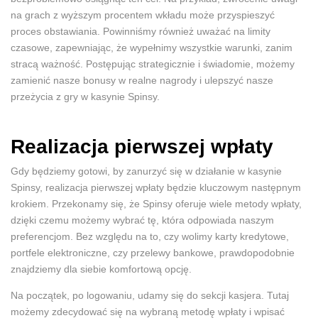
na grach z wyższym procentem wkładu może przyspieszyć
proces obstawiania. Powinniśmy również uważać na limity
czasowe, zapewniając, że wypełnimy wszystkie warunki, zanim
stracą ważność. Postępując strategicznie i świadomie, możemy
zamienić nasze bonusy w realne nagrody i ulepszyć nasze
przeżycia z gry w kasynie Spinsy.
Realizacja pierwszej wpłaty
Gdy będziemy gotowi, by zanurzyć się w działanie w kasynie
Spinsy, realizacja pierwszej wpłaty będzie kluczowym następnym
krokiem. Przekonamy się, że Spinsy oferuje wiele metody wpłaty,
dzięki czemu możemy wybrać tę, która odpowiada naszym
preferencjom. Bez względu na to, czy wolimy karty kredytowe,
portfele elektroniczne, czy przelewy bankowe, prawdopodobnie
znajdziemy dla siebie komfortową opcję.
Na początek, po logowaniu, udamy się do sekcji kasjera. Tutaj
możemy zdecydować się na wybraną metodę wpłaty i wpisać