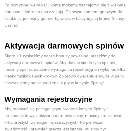
Po pomyślnej weryfikacji konta możemy zaznajomić się z wieloma
bonusami, które na nas czekają. Z nowym kontem, gotowym do
działania, jesteśmy gotowi, by wejść w fascynującą krainę Spinsy
Casino!
Aktywacja darmowych spinów
Skoro już zyskaliśmy nasze bonusy powitalne, przejdźmy do
aktywacji darmowych spinów. Aby dostać się do tych spinów,
musimy spełnić ustalone wymagania rejestracyjne i wykonać kilka
nieskomplikowanych kroków. Zbiorowo gwarantujemy, że w pełni
spożytkujemy nasze wrażenia z gry w kasynie Spinsy!
Wymagania rejestracyjne
Aby radować się pociągającym światem kasyna Spinsy i
uruchomić te wyczekiwane darmowe spiny, musimy zrealizować
kilka prostych wymagań rejestracyjnych. Po pierwsze,
świadomość uprawnień gracza jest istotne; musimy być