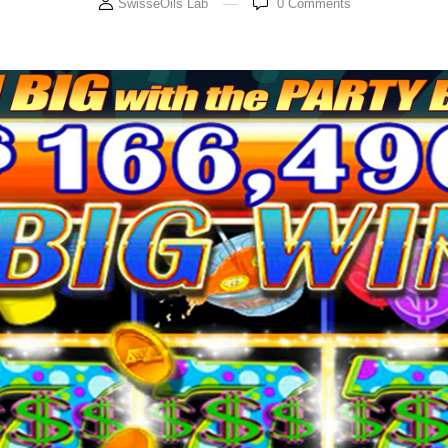
SwisseOils Lab
0
Comments