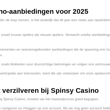
no-aanbiedingen voor 2025
r de loep nemen, is het duidelijk dat dit jaar een reeks aan opwinde
 zowel trouwe spelers als nieuwe spelers. Verwacht unieke aanbieding
venementen en seizoensgebonden aanbiedingen die de spanning erin ho
en.
zoals blokketen voor doorzichtige beloningen en volgen ons vertrouwen
rticipatie aan toernooien, want die zijn ontworpen om onze spelavontu
verzilveren bij Spinsy Casino
ij Spinsy Casino, moeten we het inwisselproces goed begrijpen.
 navigeren en inloggen op ons account. Als we nog geen account hebbe