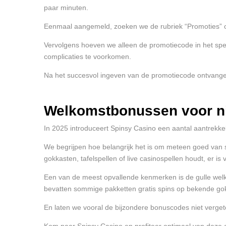
paar minuten.
Eenmaal aangemeld, zoeken we de rubriek “Promoties” o
Vervolgens hoeven we alleen de promotiecode in het speci
complicaties te voorkomen.
Na het succesvol ingeven van de promotiecode ontvange
Welkomstbonussen voor n
In 2025 introduceert Spinsy Casino een aantal aantrekkel
We begrijpen hoe belangrijk het is om meteen goed van s
gokkasten, tafelspellen of live casinospellen houdt, er is 
Een van de meest opvallende kenmerken is de gulle welko
bevatten sommige pakketten gratis spins op bekende g
En laten we vooral de bijzondere bonuscodes niet verge