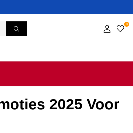
0
moties 2025 Voor