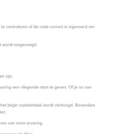
 te controleren of de code correct is ingevoerd om
t wordt toegevoegd.
n zijn.
aring een vliegende start te geven. Of je nu van
 het begin substantieel wordt verhoogd. Bovendien
len.
eren van onze ervaring.