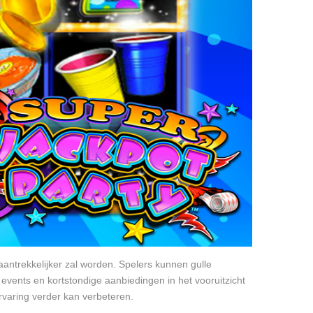
aantrekkelijker zal worden. Spelers kunnen gulle
ents en kortstondige aanbiedingen in het vooruitzicht
varing verder kan verbeteren.