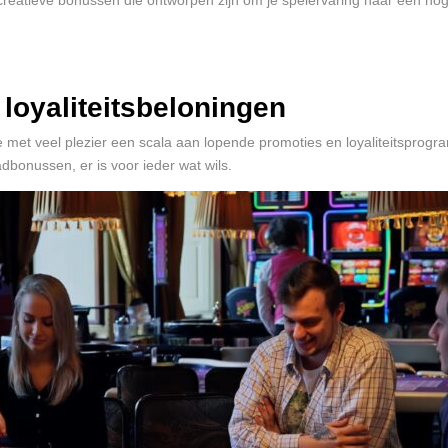
reatieve bonussen die ontworpen zijn om je spelervaring naar een hoger
loyaliteitsbeloningen
 met veel plezier een scala aan lopende promoties en loyaliteitsprog
bonussen, er is voor ieder wat wils.