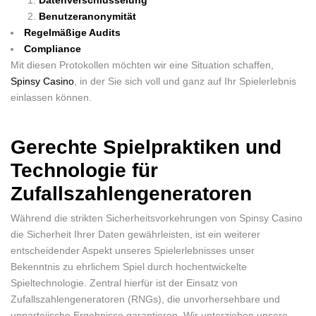
Datenverschlüsselung
Benutzeranonymität
Regelmäßige Audits
Compliance
Mit diesen Protokollen möchten wir eine Situation schaffen,
Spinsy Casino
, in der Sie sich voll und ganz auf Ihr Spielerlebnis
einlassen können.
Gerechte Spielpraktiken und
Technologie für
Zufallszahlengeneratoren
Während die strikten Sicherheitsvorkehrungen von Spinsy Casino
die Sicherheit Ihrer Daten gewährleisten, ist ein weiterer
entscheidender Aspekt unseres Spielerlebnisses unser
Bekenntnis zu ehrlichem Spiel durch hochentwickelte
Spieltechnologie. Zentral hierfür ist der Einsatz von
Zufallszahlengeneratoren (RNGs), die unvorhersehbare und
unparteiische Ergebnisse garantieren. Wir unterziehen unsere