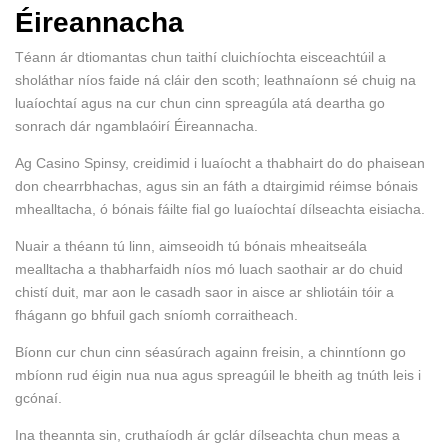
Éireannacha
Téann ár dtiomantas chun taithí cluichíochta eisceachtúil a
sholáthar níos faide ná cláir den scoth; leathnaíonn sé chuig na
luaíochtaí agus na cur chun cinn spreagúla atá deartha go
sonrach dár ngamblaóirí Éireannacha.
Ag Casino Spinsy, creidimid i luaíocht a thabhairt do do phaisean
don chearrbhachas, agus sin an fáth a dtairgimid réimse bónais
mhealltacha, ó bónais fáilte fial go luaíochtaí dílseachta eisiacha.
Nuair a théann tú linn, aimseoidh tú bónais mheaitseála
mealltacha a thabharfaidh níos mó luach saothair ar do chuid
chistí duit, mar aon le casadh saor in aisce ar shliotáin tóir a
fhágann go bhfuil gach sníomh corraitheach.
Bíonn cur chun cinn séasúrach againn freisin, a chinntíonn go
mbíonn rud éigin nua nua agus spreagúil le bheith ag tnúth leis i
gcónaí.
Ina theannta sin, cruthaíodh ár gclár dílseachta chun meas a