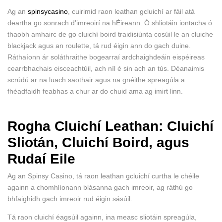
Ag an
spinsycasino
, cuirimid raon leathan gcluichí ar fáil atá
deartha go sonrach d’imreoirí na hÉireann. Ó shliotáin iontacha ó
thaobh amhairc de go cluichí boird traidisiúnta cosúil le an cluiche
blackjack agus an roulette, tá rud éigin ann do gach duine.
Ráthaíonn ár soláthraithe bogearraí ardchaighdeáin eispéireas
cearrbhachais eisceachtúil, ach níl é sin ach an tús. Déanaimis
scrúdú ar na luach saothair agus na gnéithe spreagúla a
fhéadfaidh feabhas a chur ar do chuid ama ag imirt linn.
Rogha Cluichí Leathan: Cluichí
Sliotán, Cluichí Boird, agus
Rudaí Eile
Ag an Spinsy Casino, tá raon leathan gcluichí curtha le chéile
againn a chomhlíonann blásanna gach imreoir, ag ráthú go
bhfaighidh gach imreoir rud éigin sásúil.
Tá raon cluichí éagsúil againn, ina measc sliotáin spreagúla,