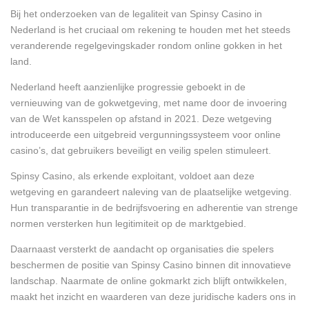
Bij het onderzoeken van de legaliteit van Spinsy Casino in
Nederland is het cruciaal om rekening te houden met het steeds
veranderende regelgevingskader rondom online gokken in het
land.
Nederland heeft aanzienlijke progressie geboekt in de
vernieuwing van de gokwetgeving, met name door de invoering
van de Wet kansspelen op afstand in 2021. Deze wetgeving
introduceerde een uitgebreid vergunningssysteem voor online
casino’s, dat gebruikers beveiligt en veilig spelen stimuleert.
Spinsy Casino, als erkende exploitant, voldoet aan deze
wetgeving en garandeert naleving van de plaatselijke wetgeving.
Hun transparantie in de bedrijfsvoering en adherentie van strenge
normen versterken hun legitimiteit op de marktgebied.
Daarnaast versterkt de aandacht op organisaties die spelers
beschermen de positie van Spinsy Casino binnen dit innovatieve
landschap. Naarmate de online gokmarkt zich blijft ontwikkelen,
maakt het inzicht en waarderen van deze juridische kaders ons in