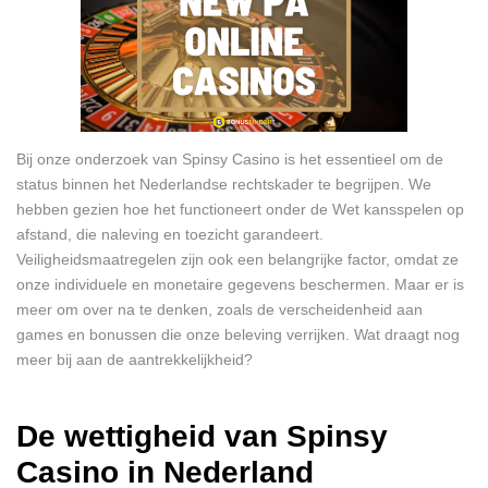
Bij onze onderzoek van Spinsy Casino is het essentieel om de
status binnen het Nederlandse rechtskader te begrijpen. We
hebben gezien hoe het functioneert onder de Wet kansspelen op
afstand, die naleving en toezicht garandeert.
Veiligheidsmaatregelen zijn ook een belangrijke factor, omdat ze
onze individuele en monetaire gegevens beschermen. Maar er is
meer om over na te denken, zoals de verscheidenheid aan
games en bonussen die onze beleving verrijken. Wat draagt nog
meer bij aan de aantrekkelijkheid?
De wettigheid van Spinsy
Casino in Nederland