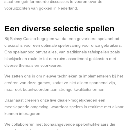
staat om geïnformeerde discussies te voeren over de
vooruitzichten van gokken in Nederland.
Een diverse selectie spellen
Bij Spinsy Casino begrijpen we dat een gevarieerd spelaanbod
cruciaal is voor een optimale spelervaring voor onze gebruikers.
Ons spelaanbod omvat alles, van traditionele tafelspellen zoals
blackjack en roulette tot een ruim assortiment gokkasten met
diverse thema’s en voorkeuren.
We zetten ons in om nieuwe technieken te implementeren bij het
creëren van deze games, zodat ze niet alleen spannend zijn,
maar ook beantwoorden aan strenge kwaliteitsnormen.
Daarnaast creëren onze live dealer-mogelijkheden een
meeslepende omgeving, waardoor spelers in realtime met elkaar
kunnen interageren.
We collaboreren met toonaangevende spelontwikkelaars die