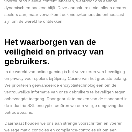
voortdurend nieuwe content lanceren, waardoor ons aanbod
dynamisch en boeiend blijft. Deze aanpak trekt niet alleen ervaren
spelers aan, maar verwelkomt ook nieuwkomers die enthousiast
zijn om de wereld te ontdekken.
Het waarborgen van de
veiligheid en privacy van
gebruikers.
In de wereld van online gaming is het verzekeren van beveiliging
en privacy voor spelers bij Spinsy Casino van het grootste belang.
We prioriteren geavanceerde encryptietechnologieën om de
vertrouwelijke informatie van onze gebruikers te beveiligen tegen
onbevoegde toegang. Door gebruik te maken van de standaard in
de industrie SSL-encryptie creëren we een veilige omgeving die
betrouwbaar is.
Daarnaast houden we ons aan strenge voorschriften en voeren
we regelmatig controles en compliance-controles uit om een