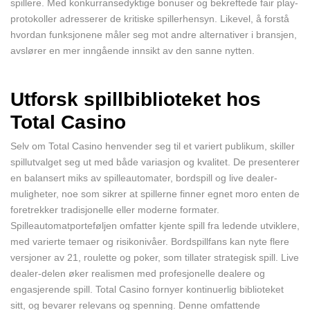
spillere. Med konkurransedyktige bonuser og bekreftede fair play-
protokoller adresserer de kritiske spillerhensyn. Likevel, å forstå
hvordan funksjonene måler seg mot andre alternativer i bransjen,
avslører en mer inngående innsikt av den sanne nytten.
Utforsk spillbiblioteket hos
Total Casino
Selv om Total Casino henvender seg til et variert publikum, skiller
spillutvalget seg ut med både variasjon og kvalitet. De presenterer
en balansert miks av spilleautomater, bordspill og live dealer-
muligheter, noe som sikrer at spillerne finner egnet moro enten de
foretrekker tradisjonelle eller moderne formater.
Spilleautomatporteføljen omfatter kjente spill fra ledende utviklere,
med varierte temaer og risikonivåer. Bordspillfans kan nyte flere
versjoner av 21, roulette og poker, som tillater strategisk spill. Live
dealer-delen øker realismen med profesjonelle dealere og
engasjerende spill. Total Casino fornyer kontinuerlig biblioteket
sitt, og bevarer relevans og spenning. Denne omfattende