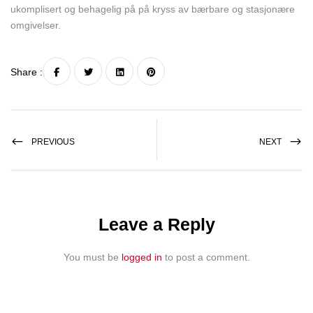
ukomplisert og behagelig på på kryss av bærbare og stasjonære
omgivelser.
Share :
PREVIOUS
NEXT
Leave a Reply
You must be
logged in
to post a comment.