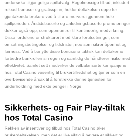
undersøke tilgjengelige spillutvalg. Regelmessige tilbud, inkludert
reload-bonuser og gratisspinn, holder deltakelsen oppe for
gjentakende brukere ved å tilføre merverdi gjennom hele
spillperioden. Årstidsbaserte og anledningsbaserte promoteringer
dukker også opp, som oppmuntrer til kontinuerlig medvirkning.
Disse fordelene er strukturert med klare forutsetninger, som
omsetningsbetingelser og tidsfrister, noe som sikrer åpenhet og
fairness. Ved å benytte disse bonusene taktisk kan deltakerne
forbedre bankrollen sin egen og samtidig de håndterer risiko med
effektivitet. Samlet sett medvirker de velbalanserte kampanjene
hos Total Casino vesentlig til brukertilfredshet og tjener som en
overbevisende årsak til å foretrekke denne tjenesten for
underholdning med ekte penger i Norge.
Sikkerhets- og Fair Play-tiltak
hos Total Casino
Rekken av insentiver og tilbud hos Total Casino øker
brukerdeltakelsen, men det er like viktig å bevare et sikkert og