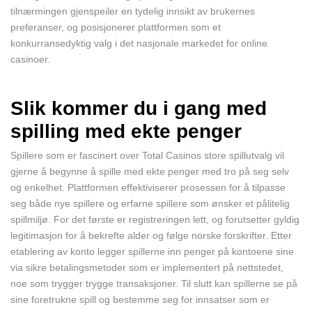
tilnærmingen gjenspeiler en tydelig innsikt av brukernes
preferanser, og posisjonerer plattformen som et
konkurransedyktig valg i det nasjonale markedet for online
casinoer.
Slik kommer du i gang med
spilling med ekte penger
Spillere som er fascinert over Total Casinos store spillutvalg vil
gjerne å begynne å spille med ekte penger med tro på seg selv
og enkelhet. Plattformen effektiviserer prosessen for å tilpasse
seg både nye spillere og erfarne spillere som ønsker et pålitelig
spillmiljø. For det første er registreringen lett, og forutsetter gyldig
legitimasjon for å bekrefte alder og følge norske forskrifter. Etter
etablering av konto legger spillerne inn penger på kontoene sine
via sikre betalingsmetoder som er implementert på nettstedet,
noe som trygger trygge transaksjoner. Til slutt kan spillerne se på
sine foretrukne spill og bestemme seg for innsatser som er