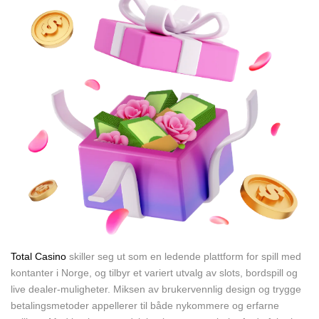
Total Casino
skiller seg ut som en ledende plattform for spill med
kontanter i Norge, og tilbyr et variert utvalg av slots, bordspill og
live dealer-muligheter. Miksen av brukervennlig design og trygge
betalingsmetoder appellerer til både nykommere og erfarne